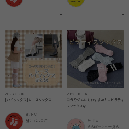
2026.08.06
2026.08.06
【ハイソックス】レースソックス
ヨガやジムにもおすすめ！🧘ピラティ
スソックス🍃
靴下屋
浦和パルコ店
靴下屋
ららぽーと富士見店