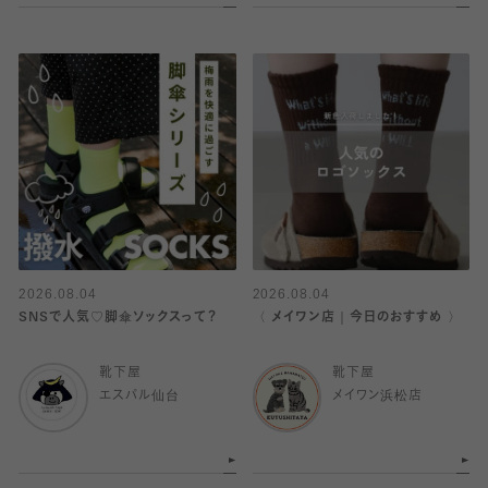
2026.08.04
2026.08.04
SNSで人気♡脚傘ソックスって？
〈 メイワン店｜今日のおすすめ 〉
靴下屋
靴下屋
エスパル仙台
メイワン浜松店