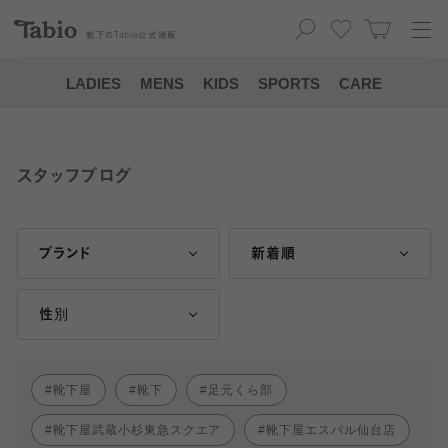
靴下の
Tabio
公式通販
LADIES
MENS
KIDS
SPORTS
CARE
スタッフブログ
ブランド
新着順
性別
靴下屋
靴下
足元くら部
靴下屋武蔵小杉東急スクエア
靴下屋エスパル仙台店