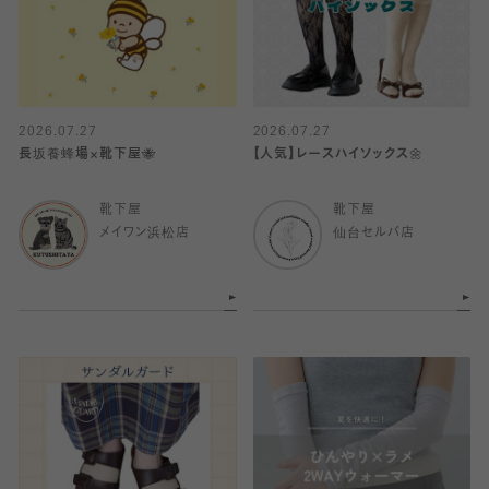
2026.07.27
2026.07.27
長坂養蜂場×靴下屋🐝
【人気】レースハイソックス🌼
靴下屋
靴下屋
メイワン浜松店
仙台セルバ店