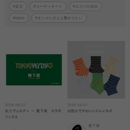
足元
コーディネート
エスパル仙台
tabio
オシャレさんと繋がりたい
2026.08.07
2026.08.07
東京ヴェルディ ー 靴下屋 コラボ
個性的でかわいいトレンカ🌈
ソックス
靴下屋