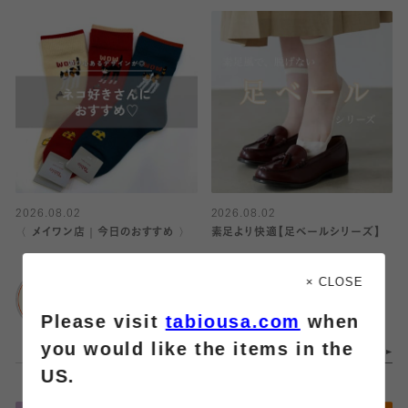
2026.08.02
2026.08.02
〈 メイワン店｜今日のおすすめ 〉
素足より快適【足ベールシリーズ】
靴下屋
靴下屋
× CLOSE
メイワン浜松店
ルミネ立川
Please visit
tabiousa.com
when
you would like the items in the
US.