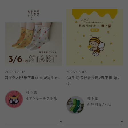
2026.08.02
2026.08.02
新ブランド「靴下屋fam」が誕生❣️✨
【コラボ】長坂養蜂場×靴下屋 第2
弾
靴下屋
イオンモール名取店
靴下屋
新静岡セノバ店