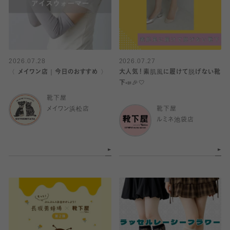
2026.07.28
2026.07.27
〈 メイワン店｜今日のおすすめ 〉
大人気！素肌風に履けて脱げない靴
下📣🎉🤍
靴下屋
メイワン浜松店
靴下屋
ルミネ池袋店