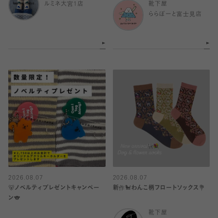
ルミネ大宮1店
靴下屋
ららぽーと富士見店
2026.08.07
2026.08.07
🐻ノベルティプレゼントキャンペー
新作🐩わんこ柄フロートソックス💐
ン🐨
靴下屋