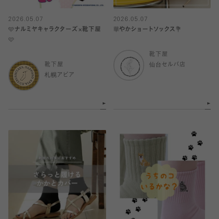
2026.05.07
2026.05.07
🩵ナルミヤキャラクターズ×靴下屋
華やかショートソックス💐
🩷
靴下屋
靴下屋
仙台セルバ店
札幌アピア