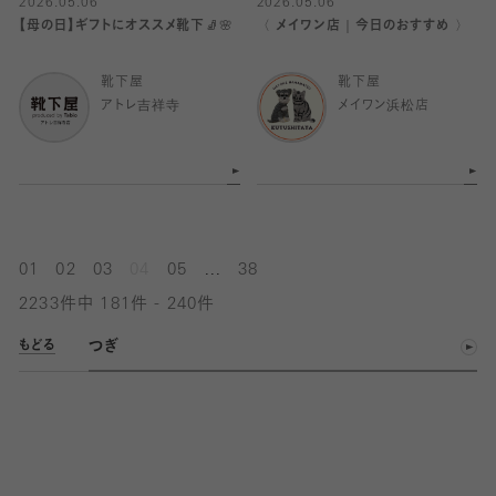
2026.05.06
2026.05.06
【母の日】ギフトにオススメ靴下🧦🌸
〈 メイワン店｜今日のおすすめ 〉
靴下屋
靴下屋
アトレ吉祥寺
メイワン浜松店
...
01
02
03
04
05
38
2233件中 181件 - 240件
つぎ
もどる