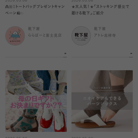
2026.05.06
2026.05.06
👸🏼🫯トートバッグプレゼントキャン
★大人気！★「ストッキング感覚で
ペーン🛍️✨
履ける靴下」ご紹介
靴下屋
靴下屋
ららぽーと富士見店
アトレ吉祥寺