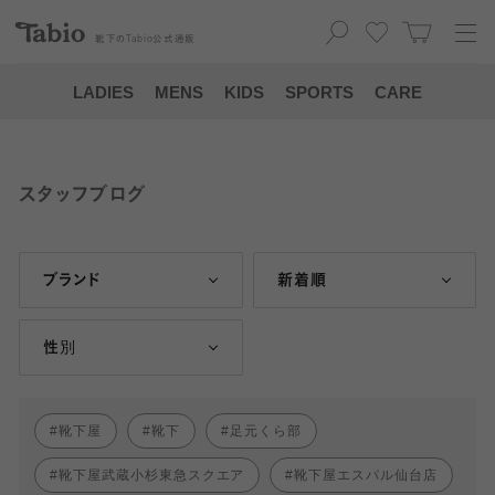
靴下の
Tabio
公式通販
LADIES
MENS
KIDS
SPORTS
CARE
スタッフブログ
ブランド
新着順
性別
靴下屋
靴下
足元くら部
靴下屋武蔵小杉東急スクエア
靴下屋エスパル仙台店