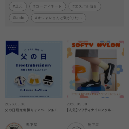
足元
コーディネート
エスパル仙台
tabio
オシャレさんと繋がりたい
2026.05.30
2026.05.30
父の日限定刺繍キャンペーン🧵🪡
【人気】ソフティナイロンクルー
靴下屋
靴下屋