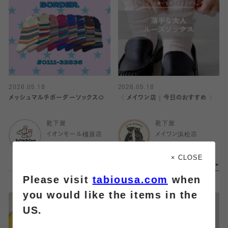
2026.05.18
2026.05.18
メッシュマルチボーダーソックス🌻
〈 メイワン店｜今日のおすすめ 〉
靴下屋
靴下屋
イオンモール橿原店
メイワン浜松店
× CLOSE
Please visit
tabiousa.com
when
you would like the items in the
US.