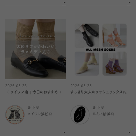
2026.05.26
2026.05.25
〈 メイワン店｜今日のおすすめ 〉
すっきり大人のメッシュソックス👠
靴下屋
靴下屋
メイワン浜松店
ルミネ横浜店