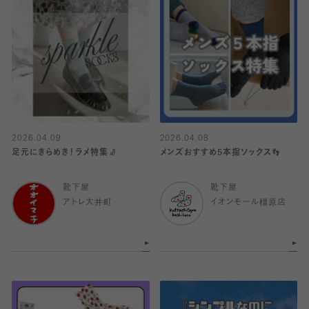
2026.04.09
2026.04.08
足元にきらめき！ラメ特集🧦
メンズおすすめ5本指ソックス👣
靴下屋
靴下屋
アトレ大井町
イオンモール橿原店