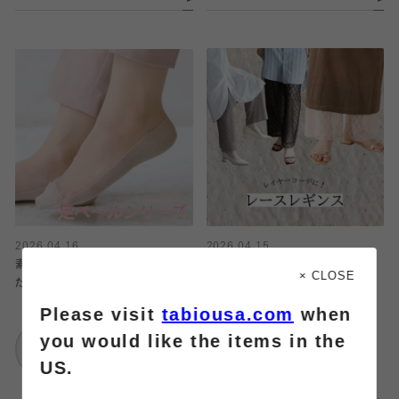
2026.04.16
2026.04.15
素足風に履けるシリーズ入荷しまし
トレンドのレースアイテム♩
× CLOSE
た☆
Please visit
tabiousa.com
when
靴下屋
靴下屋
エスパル仙台
you would like the items in the
アトレ川崎
US.