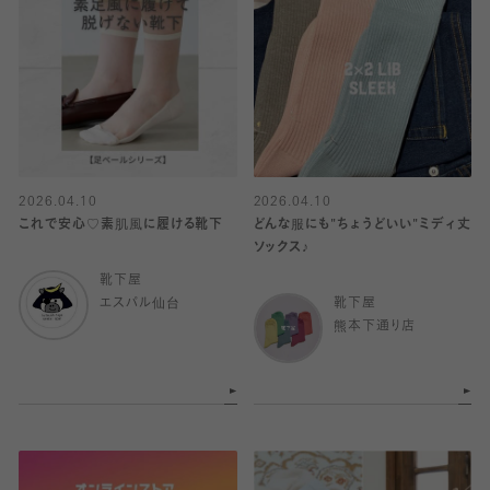
2026.04.10
2026.04.10
これで安心♡素肌風に履ける靴下
どんな服にも"ちょうどいい"ミディ丈
ソックス♪
靴下屋
エスパル仙台
靴下屋
熊本下通り店