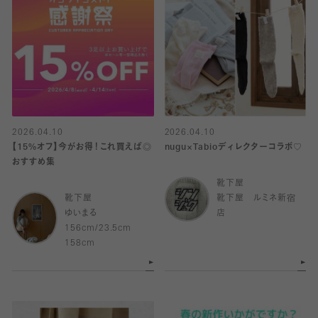
2026.04.10
2026.04.10
【15%オフ】今がお得！これ買えば◎
nugu×Tabioディレクターコラボ♡
おすすめ集
靴下屋
靴下屋
靴下屋 ルミネ新宿
ゆいまる
店
156cm/23.5cm
158cm