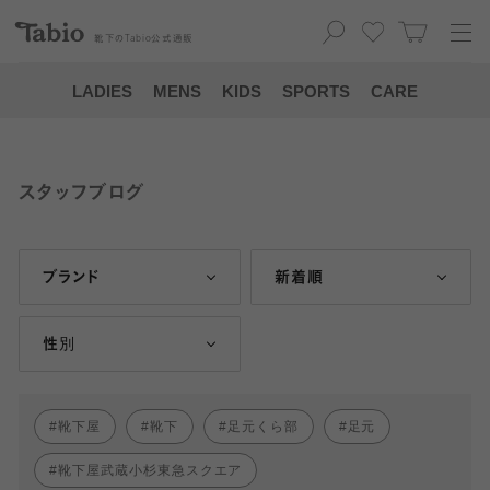
靴下の
Tabio
公式通販
LADIES
MENS
KIDS
SPORTS
CARE
スタッフブログ
ブランド
新着順
性別
靴下屋
靴下
足元くら部
足元
靴下屋武蔵小杉東急スクエア