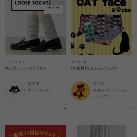
2026.04.11
2026.04.11
大人気☆ルーズソックス
【動物柄】Cat faceソックス
靴下屋
靴下屋
エスパル仙台
軽井沢プリンスショッ
ピングプラザ