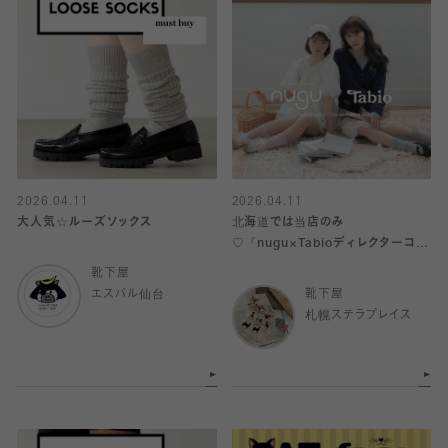
2026.04.11
2026.04.11
大人気☆ルーズソックス
北海道では当店のみ
♡『nugu×Tabioディレクターコラ
ボ』発売中！
靴下屋
エスパル仙台
靴下屋
札幌ステラプレイス