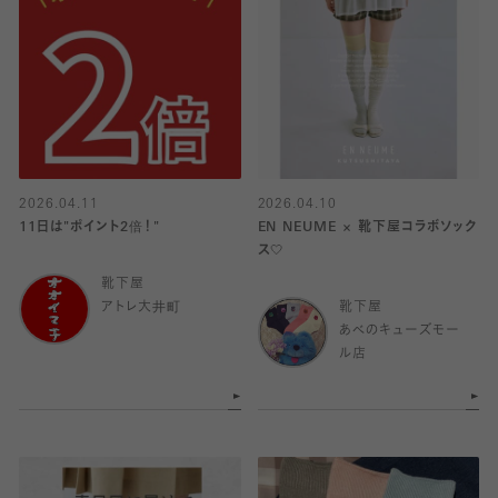
2026.04.11
2026.04.10
11日は"ポイント2倍！"
EN NEUME × 靴下屋コラボソック
ス🤍
靴下屋
アトレ大井町
靴下屋
あべのキューズモー
ル店