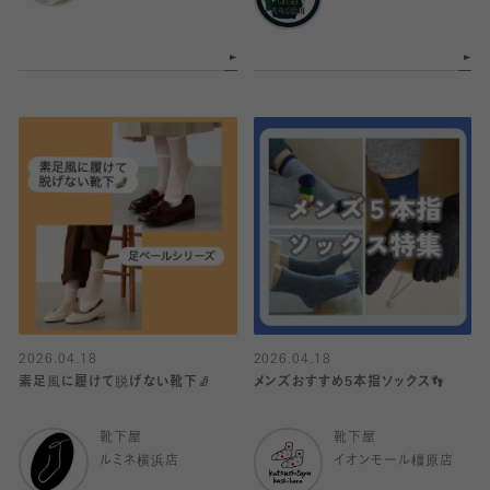
2026.04.18
2026.04.18
素足風に履けて脱げない靴下🧦
メンズおすすめ5本指ソックス👣
靴下屋
靴下屋
ルミネ横浜店
イオンモール橿原店