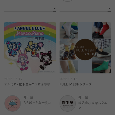
2026.05.17
2026.05.16
ナルミヤ×靴下屋がコラボ🧦🩵🩷
FULL MESHシリーズ
靴下屋
靴下屋
ららぽーと富士見店
武蔵小杉東急スクエ
ア