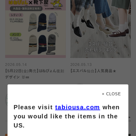
2026.05.14
2026.05.13
【5月22日(金)発売】はねぴょん復刻
【エスパル仙台】人気商品★
デザイン 🐰💤
靴下屋
靴下屋
エスパル仙台
× CLOSE
アトレ大森
Please visit
tabiousa.com
when
you would like the items in the
US.