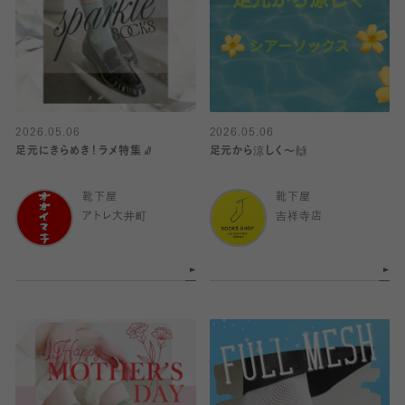
2026.05.06
2026.05.06
足元にきらめき！ラメ特集🧦
足元から涼しく〜🙌
靴下屋
靴下屋
アトレ大井町
吉祥寺店