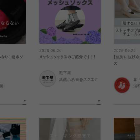
2026.06.25
2026.06.25
らない！撥水ソ
メッシュソックスのご紹介です！！
【絶対に脱げな
ス
靴下屋
武蔵小杉東急スクエア
靴
川
浦