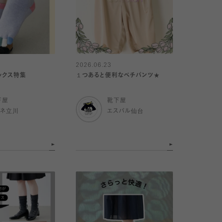
2026.06.23
ックス特集
１つあると便利なベチパンツ★
下屋
靴下屋
ミネ立川
エスパル仙台