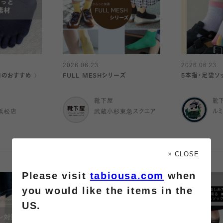
2026.06.23
2026.06.23
日のおすすめ 〉
FULL MESHシリーズ
5本指・足袋ソ
靴下屋
靴
浜松店
武蔵小杉東急スクエア
ル
× CLOSE
Please visit
tabiousa.com
when
you would like the items in the
US.