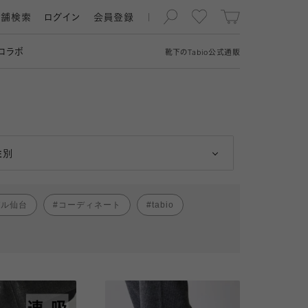
店舗検索
ログイン
会員登録
コラボ
靴下の
Tabio
公式通販
男性
女性
性別
パル仙台
コーディネート
tabio