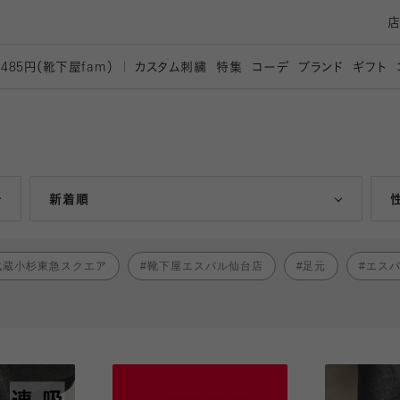
カスタム刺繍
特集
コーデ
ブランド
ギフト
,485円（靴下屋
fam）
人気ランキング順
新着順
武蔵小杉東急スクエア
靴下屋エスパル仙台店
足元
エス