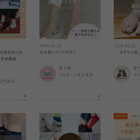
2026.06.25
2026.06.25
大人気ハイソックス！
〈 メイワン店
すすめ商品
靴下屋
靴
ららぽーと富士見店
メ
と門真店