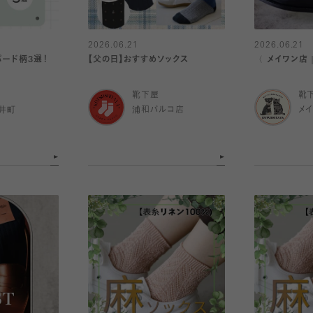
2026.06.21
2026.06.21
パード柄3選！
【父の日】おすすめソックス
〈 メイワン店
靴下屋
靴
井町
浦和パルコ店
メ