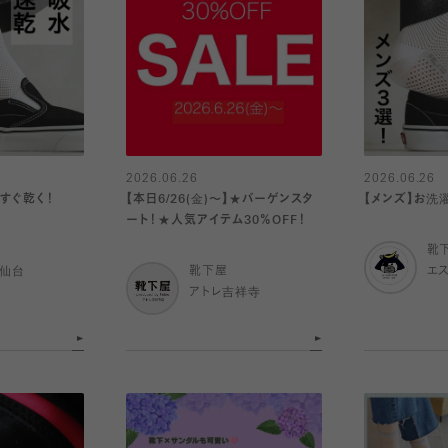
2026.06.26
2026.06.26
すぐ乾く！
【本日6/26(金)〜】★バーゲンスタ
【メンズ】お洗
ート！★人気アイテム30％OFF！
靴
ル仙台
靴下屋
エ
アトレ吉祥寺