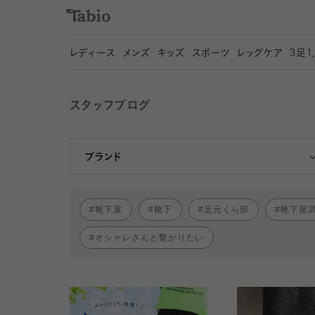
レディース
メンズ
キッズ
スポーツ
レッグケア
3
足1
スタッフブログ
靴下屋
Tabio
ブランド
靴下屋
靴下
足元くら部
靴下屋
オシャレさんと繋がりたい