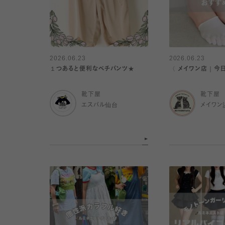
2026.06.23
2026.06.23
１つあると便利なベチパンツ★
〈 メイワン店｜今
靴下屋
靴下屋
エスパル仙台
メイワン