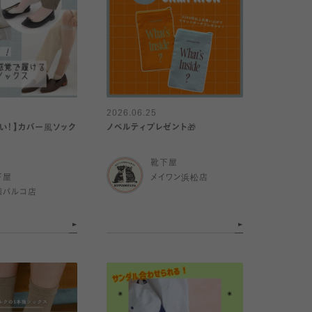
2026.06.25
い！】カバー風ソック
ノベルティプレゼント🎁
靴下屋
下屋
メイワン浜松店
和パルコ店