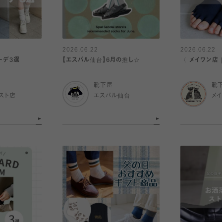
2026.06.22
2026.06.22
コーデ3選
【エスパル仙台】6月の推し☆
〈 メイワン店
靴下屋
靴
スト店
エスパル仙台
メ