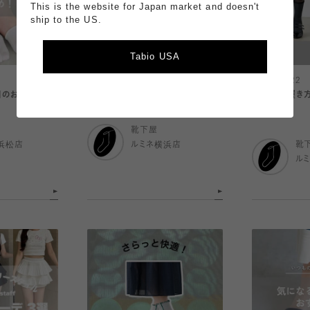
This is the website for Japan market and doesn't
ship to the US.
Tabio USA
2026.06.22
2026.06.22
日のおすすめ 〉
おすすめのトレンカ特集🧦
3WAYの履き
ソックス🎵
靴下屋
浜松店
ルミネ横浜店
靴
ル