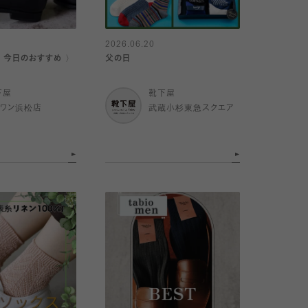
2026.06.20
｜今日のおすすめ 〉
父の日
下屋
靴下屋
イワン浜松店
武蔵小杉東急スクエア