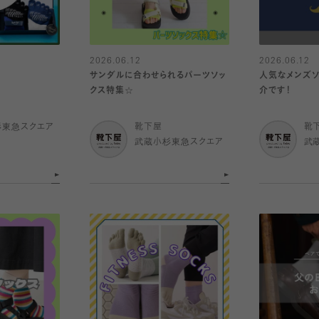
2026.06.12
2026.06.12
サンダルに合わせられるパーツソッ
人気なメンズソ
クス特集☆
介です！
杉東急スクエア
靴下屋
靴
武蔵小杉東急スクエア
武