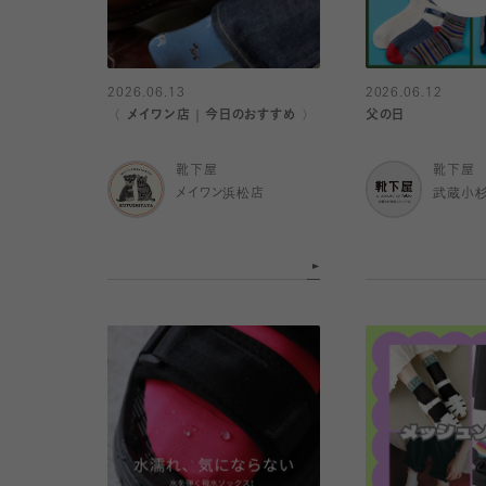
2026.06.13
2026.06.12
〈 メイワン店｜今日のおすすめ 〉
父の日
靴下屋
靴下屋
メイワン浜松店
武蔵小