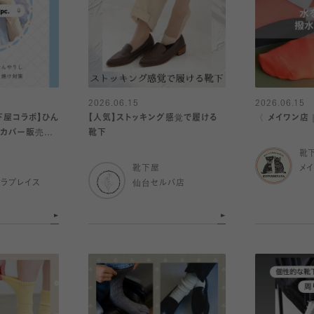
2026.06.15
2026.06.15
靴下屋コラボ】ひん
【人気】ストッキング感覚で履ける
〈 メイワン店
ムカバー販売中
靴下
靴
靴下屋
メ
ラプレイス
仙台セルバ店