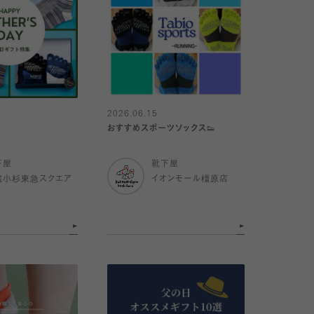
2026.06.15
おすすめスポーツソックス👟
下屋
靴下屋
蔵小杉東急スクエア
イオンモール橿原店