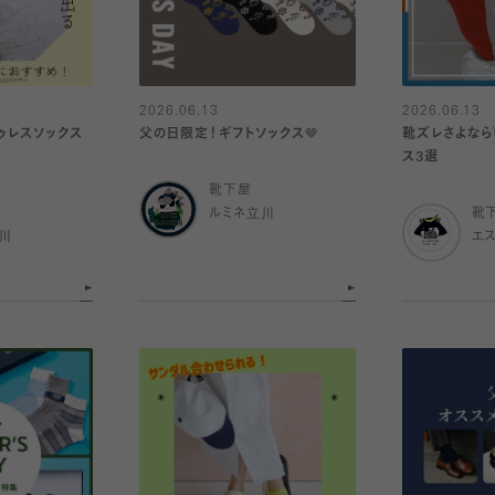
2026.06.13
2026.06.13
ゥレスソックス
父の日限定！ギフトソックス🤎
靴ズレさよなら
ス3選
靴下屋
ルミネ立川
靴
川
エ