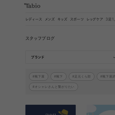
レディース
メンズ
キッズ
スポーツ
レッグケア
3
足1
スタッフブログ
靴下屋
Tabio
ブランド
靴下屋
靴下
足元くら部
靴下屋
オシャレさんと繋がりたい