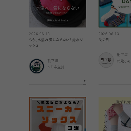
2026.06.13
2026.06.13
もう、水濡れ気にならない！撥水ソ
父の日
ックス
靴下屋
靴下屋
武蔵小
ルミネ立川