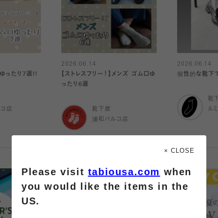
2026.06.14
2026.06.14
ゆったり7選!!
【ストレスフリー！】メンズ ゴム口ゆ
個性的な靴下
ったり6選
靴
ルコ店
靴下屋
ル
浦和パルコ店
× CLOSE
Please visit
tabiousa.com
when
you would like the items in the
US.