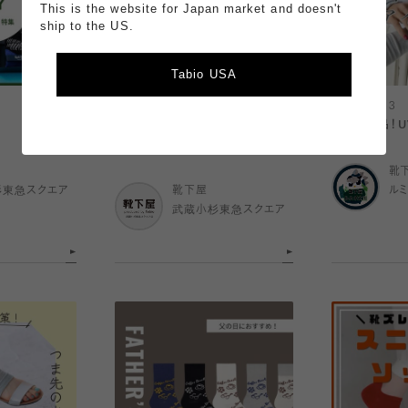
This is the website for Japan market and doesn't
ship to the US.
Tabio USA
2026.06.13
2026.06.13
サンダルに合わせられるパーツソッ
夏の必需品！U
クス特集☆
靴
杉東急スクエア
靴下屋
ル
武蔵小杉東急スクエア