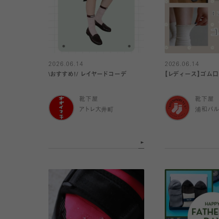
2026.06.14
2026.06.14
\おすすめ!/ レイヤードコーデ
【レディース】ゴム口
靴下屋
靴下屋
アトレ大井町
浦和パ