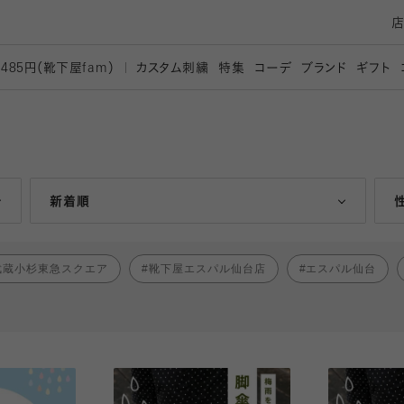
カスタム刺繍
特集
コーデ
ブランド
ギフト
,485円（靴下屋
fam）
人気ランキング順
新着順
武蔵小杉東急スクエア
靴下屋エスパル仙台店
エスパル仙台