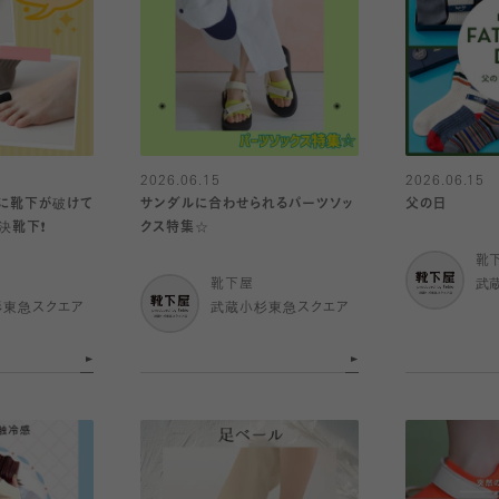
2026.06.15
2026.06.15
に靴下が破けて
サンダルに合わせられるパーツソッ
父の日
決靴下❗️
クス特集☆
靴
靴下屋
武
杉東急スクエア
武蔵小杉東急スクエア