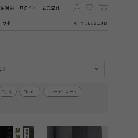
店舗検索
ログイン
会員登録
コラボ
靴下の
Tabio
公式通販
男性
女性
性別
足元
tabio
コーディネート