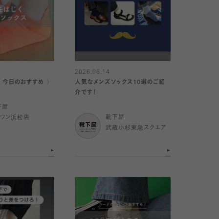
2026.06.14
｜今日のおすすめ 〉
人気なメンズソックス10選のご紹
介です！
下屋
イワン浜松店
靴下屋
武蔵小杉東急スクエア