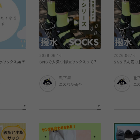
2026.06.16
2026.06.16
ックス🌧️☔️
SNSで人気♡脚傘ソックスって？
SNSで人気♡
靴下屋
靴
店
エスパル仙台
エ