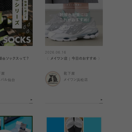
2026.06.16
脚傘ソックスって？
〈 メイワン店｜今日のおすすめ 〉
下屋
靴下屋
スパル仙台
メイワン浜松店