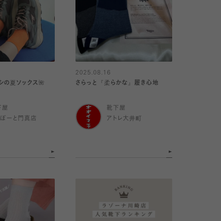
2025.08.16
シの夏ソックス🌺
さらっと『柔らかな』履き心地
下屋
靴下屋
らぽーと門真店
アトレ大井町