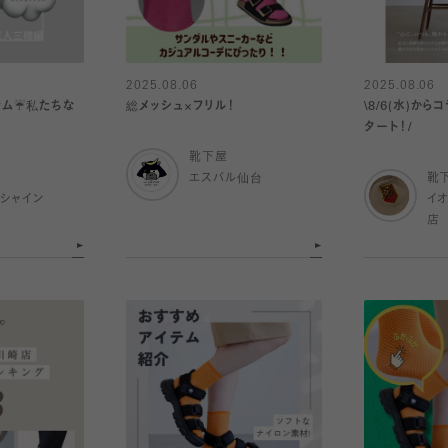
2025.08.06
2025.08.06
ム☔️私たちな
総メッシュ×フリル！
\8/6(水)か
タート！/
靴下屋
エスパル仙台
靴
シャイン
イ
店