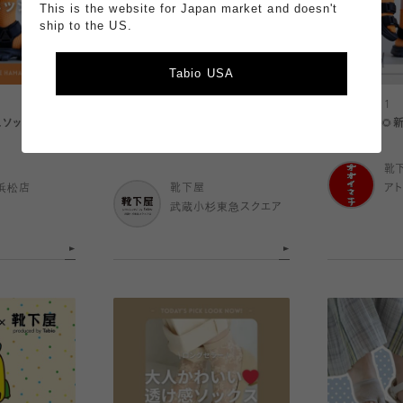
This is the website for Japan market and doesn't
ship to the US.
Tabio USA
2025.08.11
2025.08.11
ソックス🧡
雨の日に履きたいメンズソックス☔️
脱マンネリ🌻
💡
靴
浜松店
靴下屋
ア
武蔵小杉東急スクエア