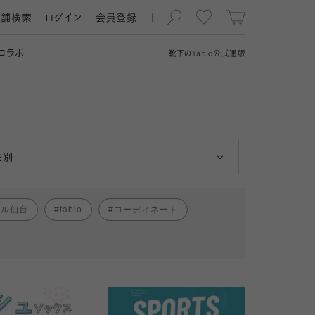
店舗検索
ログイン
会員登録
コラボ
靴下の
Tabio
公式通販
男性
女性
性別
パル仙台
tabio
コーディネート