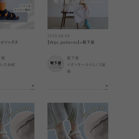
2025.08.09
新作ソックス
【Wpc.patterns】×靴下屋
下屋
靴下屋
トレ大井町
イオンモールりんくう泉
南