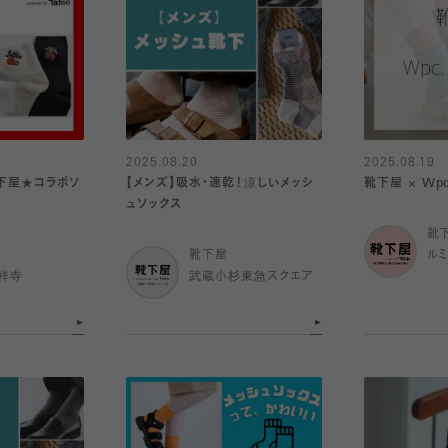
2025.08.20
2025.08.19
下屋★コラボソ
【メンズ】吸水・速乾！涼しいメッシ
靴下屋 × Wpc.
ュソックス
靴
靴下屋
ル
祥寺
武蔵小杉東急スクエア