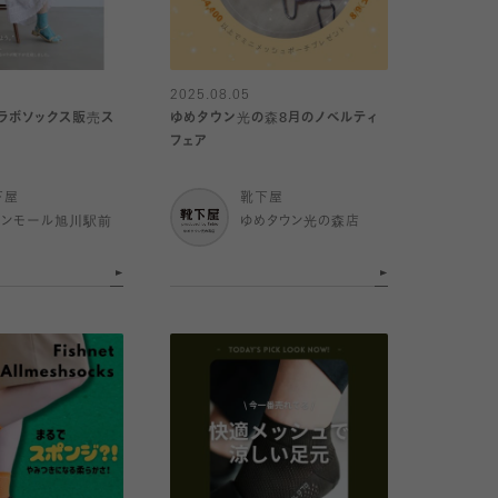
2025.08.05
らコラボソックス販売ス
ゆめタウン光の森8月のノベルティ
フェア
下屋
靴下屋
オンモール旭川駅前
ゆめタウン光の森店