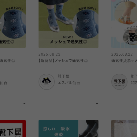
2025.08.23
2025.08.22
で通気性◎
【新商品】メッシュで通気性◎
通気性抜群✨メ
靴下屋
靴
ル仙台
エスパル仙台
武