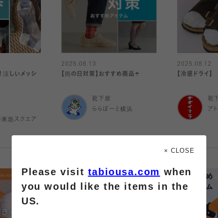
2025.08.13
2025.08.12
！涼しいメッシ
【雨の日対策】おすすめ商品☂️
【冷感ドライ】
靴下屋
靴
ららぽーと横浜
ア
杉東急スクエア
× CLOSE
Please visit
tabiousa.com
when
you would like the items in the
US.