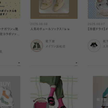
2025.08.08
2025.08.07
0〜シナガワン×靴
人気のチュールソックス！💫💫
【冷感ドライ】
定コラボソック
靴下屋
靴
メイワン浜松店
エ
黒