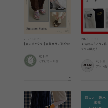
2025.08.21
2025.08.21
【夏にピッタリ❗️】夏物商品ご紹介🍉
★吉祥寺さとう×靴
ックス販売！
靴下屋
くずはモール店
靴下屋
アトレ吉