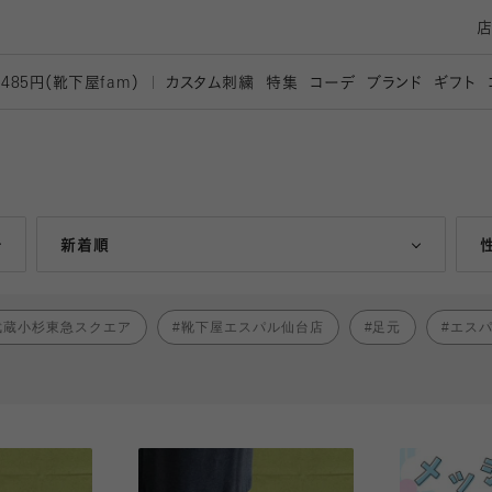
カスタム刺繍
特集
コーデ
ブランド
ギフト
,485円（靴下屋
fam）
人気ランキング順
新着順
武蔵小杉東急スクエア
靴下屋エスパル仙台店
足元
エス