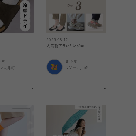
2025.08.12
人気靴下ランキング👑
下屋
靴下屋
トレ大井町
ラゾーナ川崎