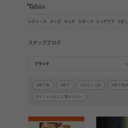
レディース
メンズ
キッズ
スポーツ
レッグケア
3
足1
スタッフブログ
靴下屋
Tabio
ブランド
靴下屋
靴下
足元くら部
靴下屋
オシャレさんと繋がりたい