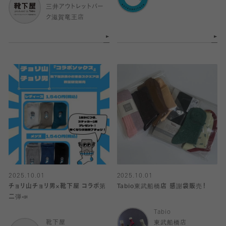
三井アウトレットパー
ク滋賀竜王店
2025.10.01
2025.10.01
チョリ山チョリ男×靴下屋 コラボ第
Tabio東武船橋店 感謝袋販売！
二弾📣
Tabio
靴下屋
東武船橋店