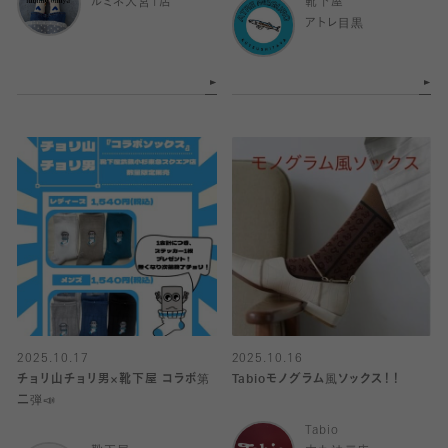
ルミネ大宮1店
靴下屋
アトレ目黒
2025.10.17
2025.10.16
チョリ山チョリ男×靴下屋 コラボ第
Tabioモノグラム風ソックス！！
二弾📣
Tabio