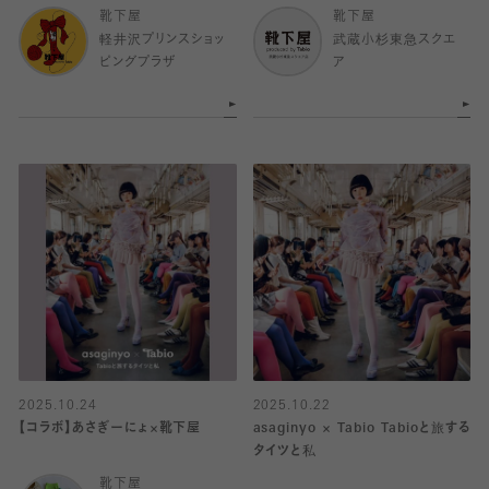
靴下屋
靴下屋
軽井沢プリンスショッ
武蔵小杉東急スクエ
ピングプラザ
ア
2025.10.24
2025.10.22
【コラボ】あさぎーにょ×靴下屋
asaginyo × Tabio Tabioと旅する
タイツと私
靴下屋