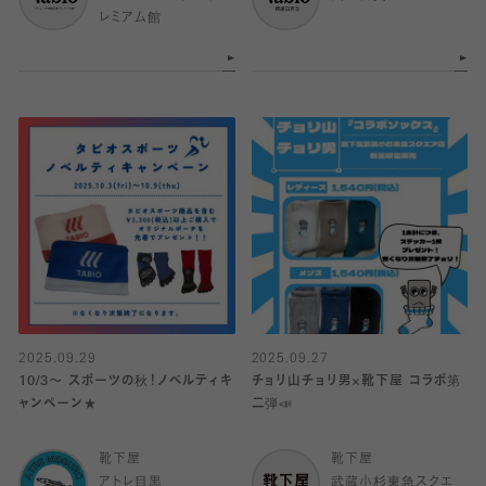
レミアム館
2025.09.29
2025.09.27
10/3〜 スポーツの秋！ノベルティキ
チョリ山チョリ男×靴下屋 コラボ第
ャンペーン★
二弾📣
靴下屋
靴下屋
アトレ目黒
武蔵小杉東急スクエ