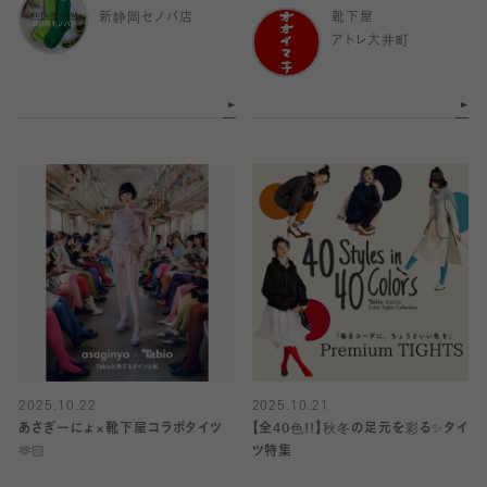
新静岡セノバ店
靴下屋
アトレ大井町
2025.10.22
2025.10.21
あさぎーにょ×靴下屋コラボタイツ
【全40色!!】秋冬の足元を彩る✨タイ
🫶🏻
ツ特集