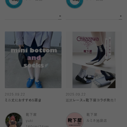
2025.09.22
2025.09.22
ミニ丈におすすめ5選🩰
近沢レース×靴下屋コラボ発売！
靴下屋
靴下屋
yuki
ルミネ池袋店
160cm/24cm