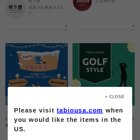
靴下屋
大丸神戸店
武蔵小杉東急スクエ
ア
× CLOSE
Please visit
tabiousa.com
when
2025.10.15
2025.10.12
you would like the items in the
【お悩み解決！】冬の快適アイテム特
【ゴルフソックス】疲労軽減★長時間
集
のラウンドにも◎
US.