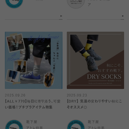
ア
2025.09.26
2025.09.23
【ALL￥770】毎日に寄り添う、可愛
【DRY】 気温の変わりやすい秋にこ
い価格！プチプラアイテム特集
そオススメ◎
靴下屋
靴下屋
アトレ目黒
アトレ目黒