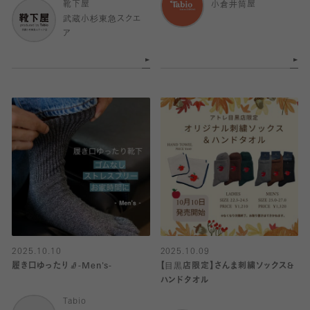
靴下屋
小倉井筒屋
武蔵小杉東急スクエ
ア
2025.10.10
2025.10.09
履き口ゆったり🧦-Men's-
【目黒店限定】さんま刺繍ソックス&
ハンドタオル
Tabio