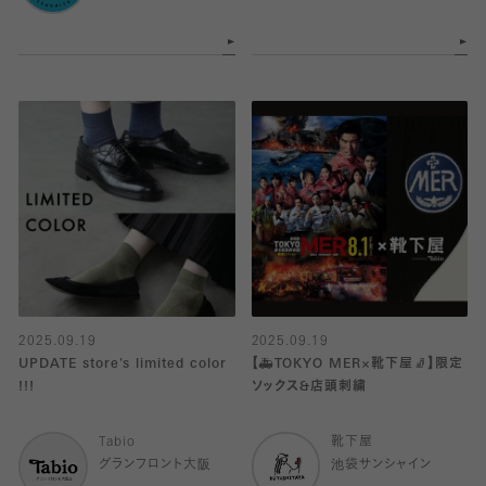
2025.09.19
2025.09.19
UPDATE store's limited color
【🚑TOKYO MER×靴下屋🧦】限定
!!!
ソックス&店頭刺繍
Tabio
靴下屋
グランフロント大阪
池袋サンシャイン