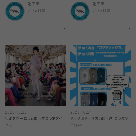
靴下屋
靴下屋
アトレ目黒
アトレ目黒
2025.10.25
2025.10.24
♡あさぎーにょ×靴下屋コラボタイ
チョリ山チョリ男×靴下屋 コラボ第
ツ♡
二弾📣