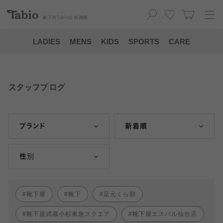
靴下の
Tabio
公式通販
LADIES
MENS
KIDS
SPORTS
CARE
スタッフブログ
ブランド
新着順
性別
靴下屋
靴下
足元くら部
靴下屋武蔵小杉東急スクエア
靴下屋エスパル仙台店