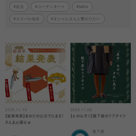
足元
コーディネート
tabio
エスパル仙台
オシャレさんと繋がりたい
2025.11.10
2025.11.09
【結果発表】あなたの投票で決まる！
【冬の味方!!】靴下屋のリブタイツ
さんま総選挙★
靴下屋