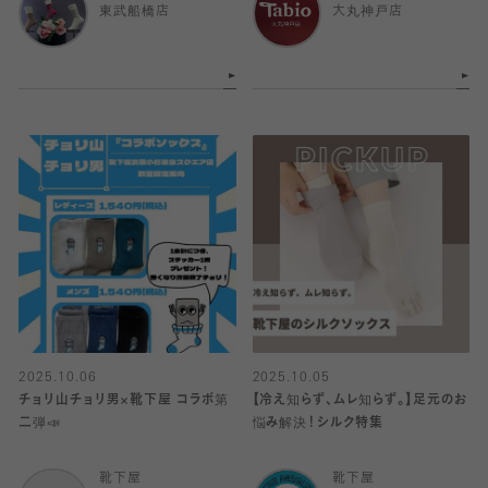
東武船橋店
大丸神戸店
2025.10.06
2025.10.05
チョリ山チョリ男×靴下屋 コラボ第
【冷え知らず、ムレ知らず。】足元のお
二弾📣
悩み解決！シルク特集
靴下屋
靴下屋