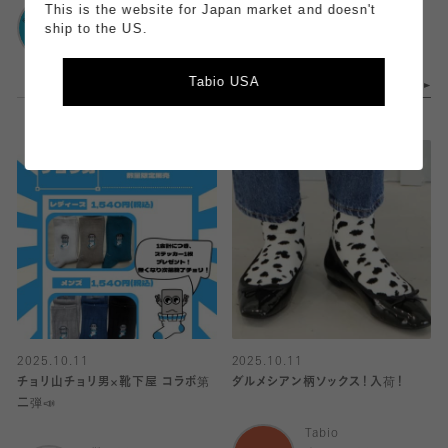
靴下屋
靴下屋
This is the website for Japan market and doesn't
アトレ目黒
アトレ目黒
ship to the US.
Tabio USA
2025.10.11
2025.10.11
チョリ山チョリ男×靴下屋 コラボ第
ダルメシアン柄ソックス！入荷！
二弾📣
Tabio