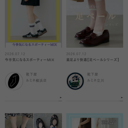
2026.07.12
2026.07.12
今季気になるスポーティーMIX
素足より快適【足ベールシリーズ】
靴下屋
靴下屋
ルミネ横浜店
ルミネ立川