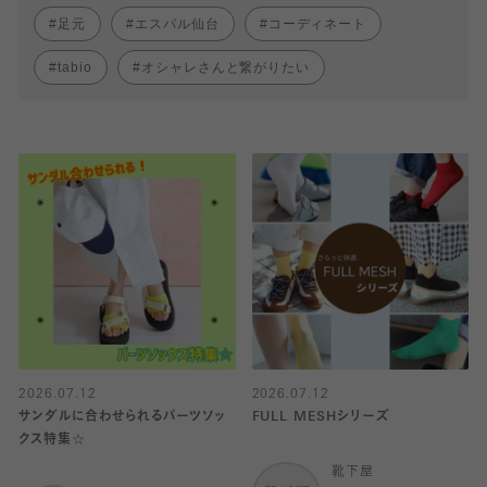
足元
エスパル仙台
コーディネート
tabio
オシャレさんと繋がりたい
2026.07.12
2026.07.12
サンダルに合わせられるパーツソッ
FULL MESHシリーズ
クス特集☆
靴下屋