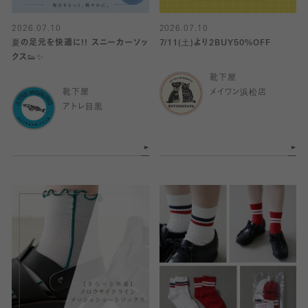
2026.07.10
2026.07.10
夏の足元を快適に!! スニーカーソッ
7/11(土)より2BUY50%OFF
クス👟✨️
靴下屋
靴下屋
メイワン浜松店
アトレ目黒