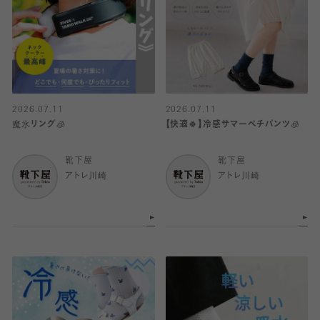
2026.07.11
2026.07.11
魔氷リング🧊
【快適🍀】冷感サマーペチパンツ🧊
靴下屋
靴下屋
アトレ川崎
アトレ川崎