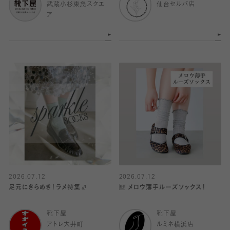
武蔵小杉東急スクエ
仙台セルバ店
ア
2026.07.12
2026.07.12
足元にきらめき！ラメ特集🧦
🆕 メロウ薄手ルーズソックス！
靴下屋
靴下屋
アトレ大井町
ルミネ横浜店