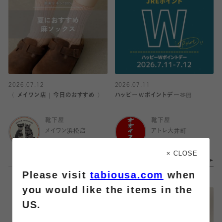
2026.07.12
2026.07.11
〈 メイワン店｜今日のおすすめ 〉
ハッピーＷポイントデー🫶🏻
靴下屋
靴下屋
メイワン浜松店
アトレ大井町
× CLOSE
Please visit
tabiousa.com
when
you would like the items in the
US.