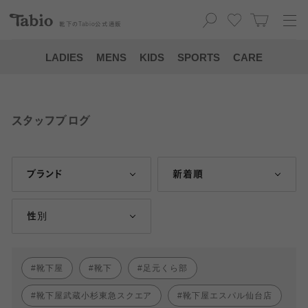
靴下の
Tabio
公式通販
LADIES
MENS
KIDS
SPORTS
CARE
スタッフブログ
ブランド
新着順
性別
靴下屋
靴下
足元くら部
靴下屋武蔵小杉東急スクエア
靴下屋エスパル仙台店