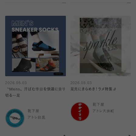
2026.05.03
2026.05.03
〝Mens〟汗ばむ季節を快適に乗り
足元にきらめき！ラメ特集🧦
切る一足
靴下屋
靴下屋
アトレ大井町
アトレ目黒