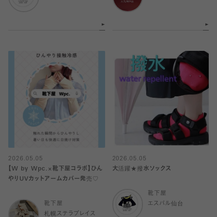
2026.05.05
2026.05.05
【W by Wpc.×靴下屋コラボ】ひん
大活躍★撥水ソックス
やりUVカットアームカバー発売♡
靴下屋
靴下屋
エスパル仙台
札幌ステラプレイス