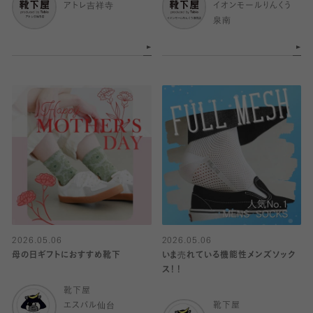
アトレ吉祥寺
イオンモールりんくう
泉南
2026.05.06
2026.05.06
母の日ギフトにおすすめ靴下
いま売れている機能性メンズソック
ス！！
靴下屋
エスパル仙台
靴下屋