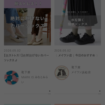
2026.05.02
2026.05.02
【脱ストレス！】絶対脱げないカバー
〈 メイワン店｜今日のおすすめ 〉
ソックス🧦
靴下屋
靴下屋
メイワン浜松店
MARK IS みなとみら
い