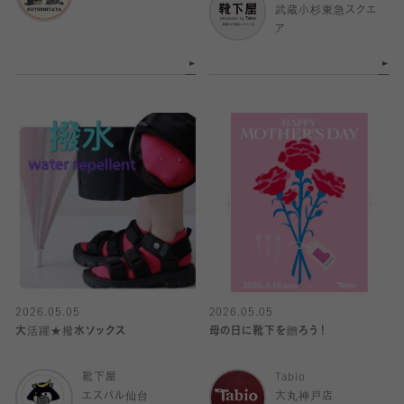
武蔵小杉東急スクエ
ア
2026.05.05
2026.05.05
大活躍★撥水ソックス
母の日に靴下を贈ろう！
靴下屋
Tabio
エスパル仙台
大丸神戸店