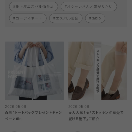
靴下屋エスパル仙台店
オシャレさんと繋がりたい
コーディネート
エスパル仙台
tabio
2026.05.06
2026.05.06
👸🏼🫯トートバッグプレゼントキャン
★大人気！★「ストッキング感覚で
ペーン🛍️✨
履ける靴下」ご紹介