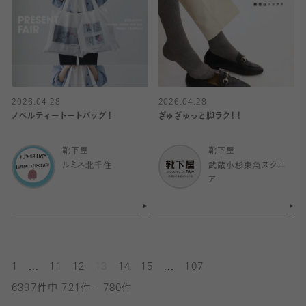
2026.04.28
2026.04.28
ノベルティートートバッグ！
ぎゅぎゅっと脚ラク！！
靴下屋
靴下屋
ルミネ北千住
武蔵小杉東急スクエ
ア
...
...
1
11
12
13
14
15
107
6397件中 721件 - 780件