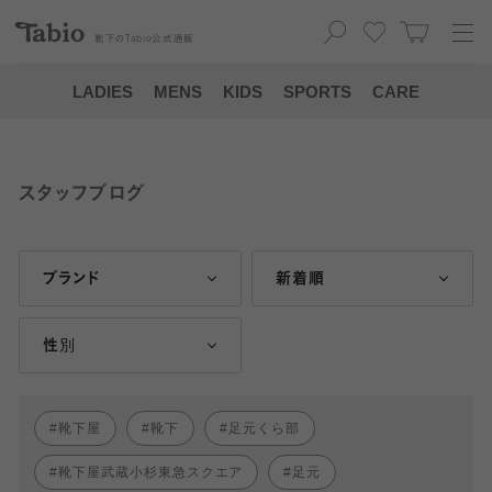
靴下の
Tabio
公式通販
LADIES
MENS
KIDS
SPORTS
CARE
スタッフブログ
ブランド
新着順
性別
靴下屋
靴下
足元くら部
靴下屋武蔵小杉東急スクエア
足元