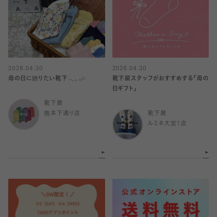
2026.04.30
2026.04.30
母の日に贈りたい靴下𓂃𓈒 𓂂𓏸
靴下屋スタッフがおすすめする「母の
日ギフト」
靴下屋
熊本下通り店
靴下屋
ルミネ大宮1店