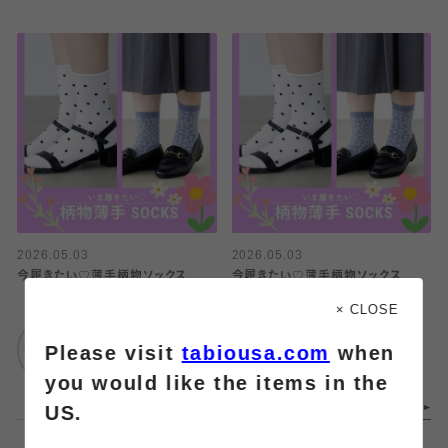
2026.05.03
2026.05.03
今履きたい♡薄手柄物ソックス
今履きたい♡薄手柄物ソックス
× CLOSE
靴下屋
靴下屋
Please visit
tabiousa.com
when
エスパル仙台
エスパル仙台
you would like the items in the
US.