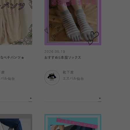
2026.05.19
利なベチパンツ★
おすすめ5本指ソックス
下屋
靴下屋
スパル仙台
エスパル仙台