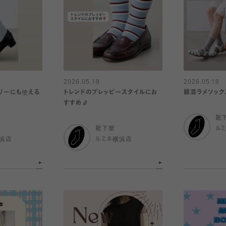
2026.05.18
2026.05.18
リーにも使える
トレンドのプレッピースタイルにお
綿混ラメソックス
すすめ🧦
靴
靴下屋
ル
浜店
ルミネ横浜店