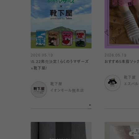
2026.05.19
2026.05.19
\5.22発売決定！らくのうマザーズ
おすすめ5本指ソッ
×靴下屋/
靴下屋
靴下屋
エスパ
イオンモール熊本店