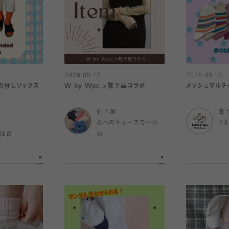
2026.05.18
2026.05.18
の推しソックス
W by Wpc.×靴下屋コラボ
メッシュマルチ
靴下屋
靴
あべのキューズモール
イ
ル仙台
店