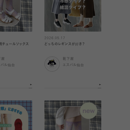
2026.05.17
柄チュールソックス
どっちのレギンスが好き？
下屋
靴下屋
スパル仙台
エスパル仙台