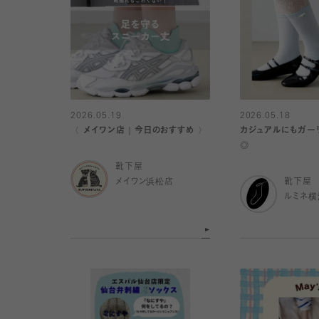
2026.05.19
2026.05.18
〈 メイワン店｜今日のおすすめ 〉
カジュアルにもガー
◎
靴下屋
メイワン浜松店
靴下屋
ルミネ横