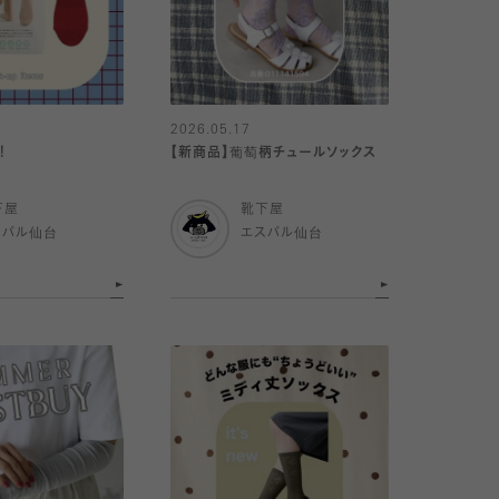
2026.05.17
！
【新商品】葡萄柄チュールソックス
下屋
靴下屋
スパル仙台
エスパル仙台