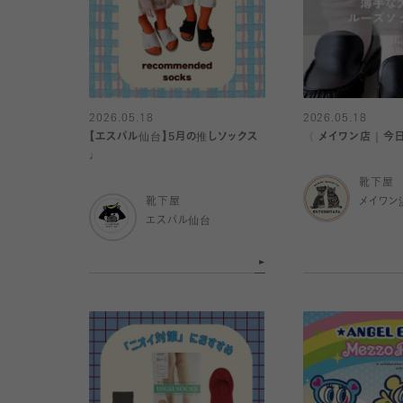
2026.05.18
2026.05.18
【エスパル仙台】5月の推しソックス
〈 メイワン店｜今
♩
靴下屋
靴下屋
メイワン
エスパル仙台