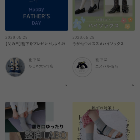
2026.05.28
2026.05.28
【父の日】靴下をプレゼントしよう🎁
今が旬♡オススメハイソックス
靴下屋
靴下屋
ルミネ大宮1店
エスパル仙台