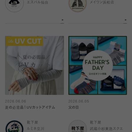
エスパル仙台
メイワン浜松店
2026.06.06
2026.06.05
夏の必需品！UVカットアイテム
父の日
靴下屋
靴下屋
ルミネ立川
武蔵小杉東急スクエ