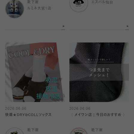
靴下屋
エスパル仙台
ルミネ大宮1店
2026.06.06
2026.06.06
快適★DRY&COLLソックス
〈 メイワン店｜今日のおすすめ 〉
靴下屋
靴下屋