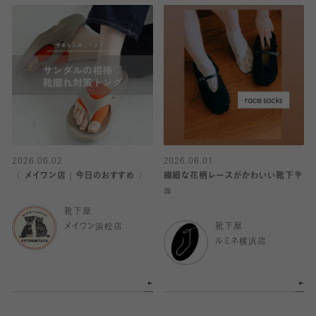
2026.06.02
2026.06.01
〈 メイワン店｜今日のおすすめ 〉
繊細な花柄レースがかわいい靴下💐
🎀
靴下屋
メイワン浜松店
靴下屋
ルミネ横浜店