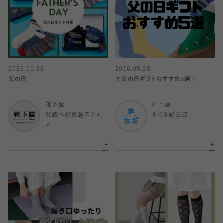
2026.05.28
2026.05.28
父の日
👔父の日ギフトおすすめ5選👔
靴下屋
靴下屋
武蔵小杉東急スクエ
ルミネ町田店
ア