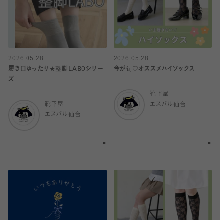
2026.05.28
2026.05.28
履き口ゆったり★整脚LABOシリー
今が旬♡オススメハイソックス
ズ
靴下屋
靴下屋
エスパル仙台
エスパル仙台