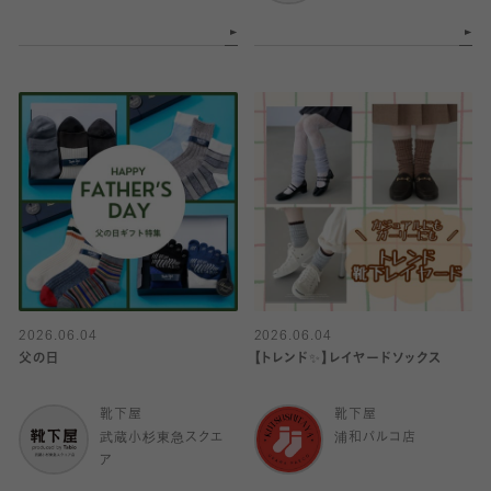
2026.06.04
2026.06.04
父の日
【トレンド✨️】レイヤードソックス
靴下屋
靴下屋
武蔵小杉東急スクエ
浦和パルコ店
ア