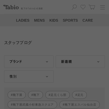
靴下の
Tabio
公式通販
LADIES
MENS
KIDS
SPORTS
CARE
スタッフブログ
ブランド
新着順
性別
靴下屋
靴下
足元くら部
足元
靴下屋武蔵小杉東急スクエア
靴下屋エスパル仙台店