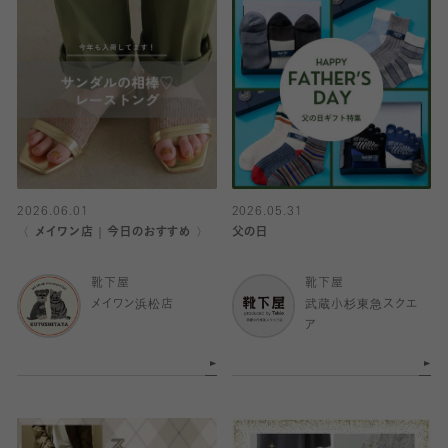
2026.06.01
2026.05.31
〈 メイワン店｜今日のおすすめ 〉
父の日
靴下屋
靴下屋
メイワン浜松店
武蔵小杉東急スクエ
ア