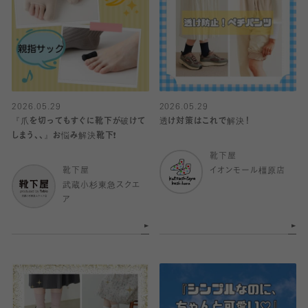
2026.05.29
2026.05.29
『爪を切ってもすぐに靴下が破けて
透け対策はこれで解決！
しまう、、』お悩み解決靴下❗️
靴下屋
靴下屋
イオンモール橿原店
武蔵小杉東急スクエ
ア