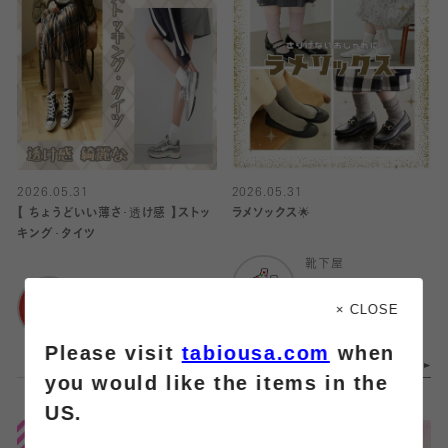
2026.05.31
2026.05.31
【 ちょうどいい薄さ･透け感 】ストッ
ラメソックス🌟
キング･タイツ
靴下屋
靴下屋
イオンモール橿原店
浦和パルコ店
× CLOSE
Please visit
tabiousa.com
when
you would like the items in the
US.