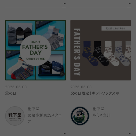
2026.06.03
2026.06.03
父の日
父の日限定！ギフトソックス🤎
靴下屋
靴下屋
武蔵小杉東急スクエ
ルミネ立川
ア