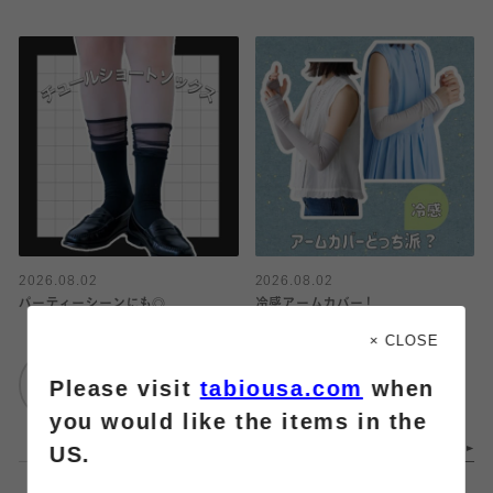
2026.08.02
2026.08.02
パーティーシーンにも◎
冷感アームカバー！
× CLOSE
靴下屋
靴下屋
Please visit
tabiousa.com
when
仙台セルバ店
エスパル仙台
you would like the items in the
US.