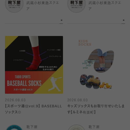
武蔵小杉東急スクエ
武蔵小杉東急スクエ
ア
ア
2026.08.03
2026.08.03
【スポーツ通信vol.9】 BASEBALL
キッズソックスもお取り寄せいたしま
ソックス⚾️
す【ルミネ有楽町】
靴下屋
靴下屋