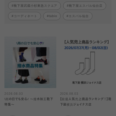
靴下屋武蔵小杉東急スクエア
靴下屋エスパル仙台店
コーディネート
tabio
エスパル仙台
2026.08.03
2026.08.03
\雨の日でも安心/ 〜撥水加工靴下
【前週人気売上商品ランキング！】靴
特集〜
下屋横浜ジョイナス店