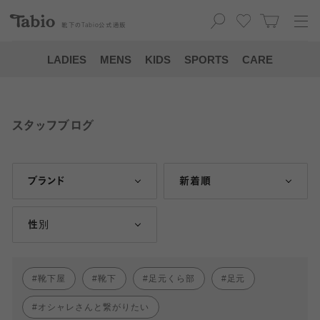
靴下の
Tabio
公式通販
LADIES
MENS
KIDS
SPORTS
CARE
スタッフブログ
ブランド
新着順
性別
靴下屋
靴下
足元くら部
足元
オシャレさんと繋がりたい