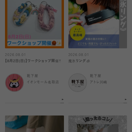
2026.08.01
2026.08.01
【8月2日(日)】ワークショップ開催‼️
魔氷リング🧊
靴下屋
靴下屋
イオンモール名取店
アトレ川崎