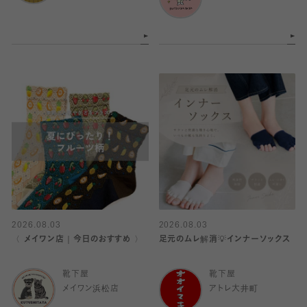
2026.08.03
2026.08.03
〈 メイワン店｜今日のおすすめ 〉
足元のムレ解消💡インナーソックス
靴下屋
靴下屋
メイワン浜松店
アトレ大井町