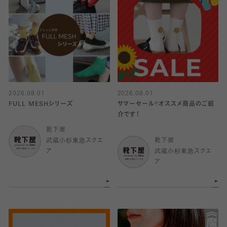
2026.08.01
2026.08.01
FULL MESHシリーズ
サマーセール‼︎オススメ商品のご紹
介です！
靴下屋
武蔵小杉東急スクエ
靴下屋
ア
武蔵小杉東急スクエ
ア