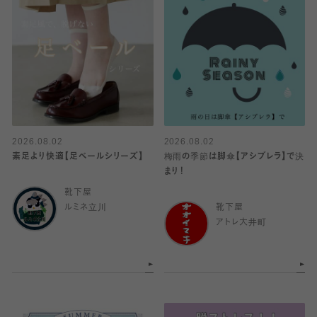
2026.08.02
2026.08.02
素足より快適【足ベールシリーズ】
梅雨の季節は脚傘【アシブレラ】で決
まり！
靴下屋
ルミネ立川
靴下屋
アトレ大井町