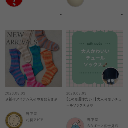
2026.08.03
2026.08.03
🧦新作アイテム入荷のお知らせ🧦
【この夏履きたい！】大人可愛いチュ
ールソックス🧦🩷
靴下屋
札幌アピア
靴下屋
ららぽーと富士見店