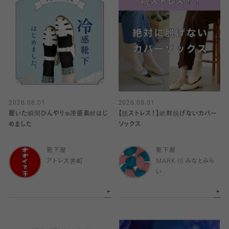
2026.08.01
2026.08.01
履いた瞬間ひんやり❄️冷感素材はじ
【脱ストレス！】絶対脱げないカバー
めました
ソックス
靴下屋
靴下屋
アトレ大井町
MARK IS みなとみら
い