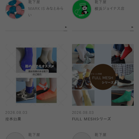
靴下屋
靴下屋
MARK IS みなとみら
横浜ジョイナス店
い
2026.08.03
2026.08.03
撥水効果
FULL MESHシリーズ
靴下屋
靴下屋