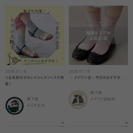
2026.07.18
2026.07.18
つま先部分がないトゥレスソックス特
〈 メイワン店｜今日のおすすめ 〉
集！
靴下屋
靴下屋
メイワン浜松店
ルミネ立川