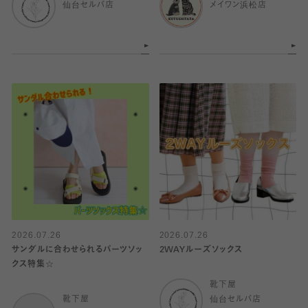
仙台セルバ店
メイワン浜松店
2026.07.26
2026.07.26
サンダルに合わせられるパーツソッ
2WAYルーズソックス
クス特集☆
靴下屋
靴下屋
仙台セルバ店