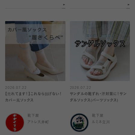
2026.07.22
2026.07.22
【売れてます！】これなら脱げない！
サンダルの靴ずれ・汗対策に！サン
カバー風ソックス
ダルソックス(パーツソックス)
靴下屋
靴下屋
アトレ大井町
ルミネ立川