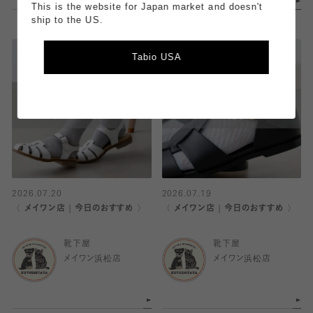
This is the website for Japan market and doesn't
ship to the US.
Tabio USA
2026.07.20
2026.07.19
〈 メイワン店｜今日のおすすめ 〉
〈 メイワン店｜今日のおすすめ 〉
靴下屋
靴下屋
メイワン浜松店
メイワン浜松店