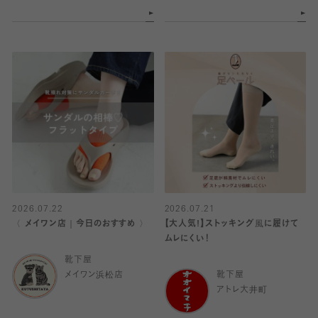
2026.07.22
2026.07.21
〈 メイワン店｜今日のおすすめ 〉
【大人気!】ストッキング風に履けて
ムレにくい！
靴下屋
メイワン浜松店
靴下屋
アトレ大井町