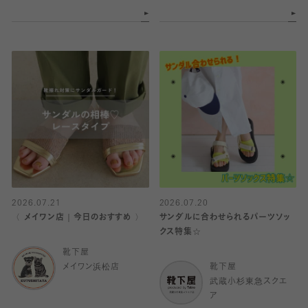
2026.07.21
2026.07.20
〈 メイワン店｜今日のおすすめ 〉
サンダルに合わせられるパーツソッ
クス特集☆
靴下屋
メイワン浜松店
靴下屋
武蔵小杉東急スクエ
ア