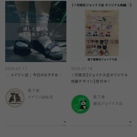
2026.07.17
2026.07.16
〈 メイワン店｜今日のおすすめ 〉
７月限定【ジョイナス店オリジナル
刺繍デザイン】受付中！
靴下屋
メイワン浜松店
靴下屋
横浜ジョイナス店