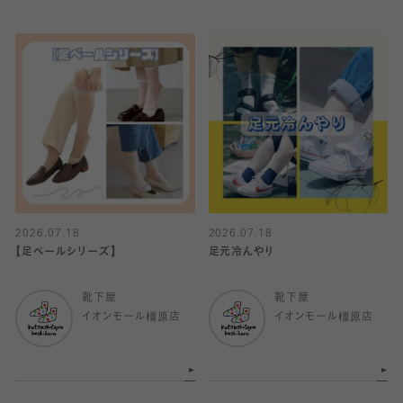
2026.07.18
2026.07.18
【足ベールシリーズ】
足元冷んやり
靴下屋
靴下屋
イオンモール橿原店
イオンモール橿原店