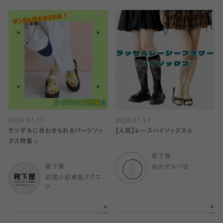
2026.07.17
2026.07.17
サンダルに合わせられるパーツソッ
【人気】レースハイソックス🌼
クス特集☆
靴下屋
靴下屋
仙台セルバ店
武蔵小杉東急スクエ
ア