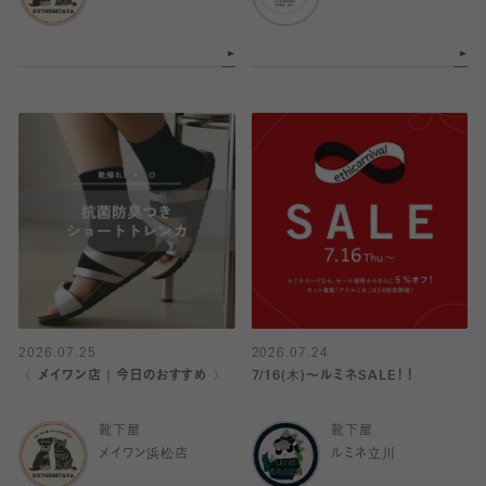
2026.07.25
2026.07.24
〈 メイワン店｜今日のおすすめ 〉
7/16(木)〜ルミネSALE！！
靴下屋
靴下屋
メイワン浜松店
ルミネ立川