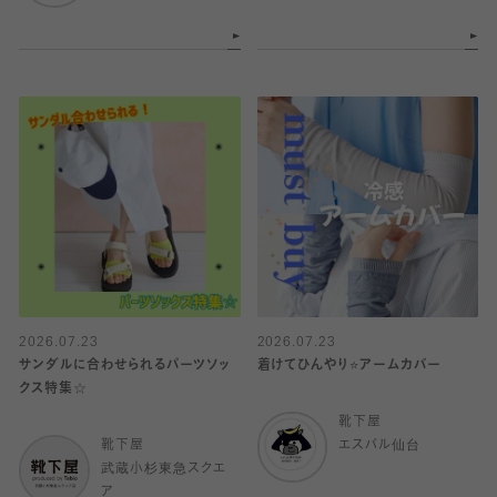
2026.07.23
2026.07.23
サンダルに合わせられるパーツソッ
着けてひんやり⭐️アームカバー
クス特集☆
靴下屋
靴下屋
エスパル仙台
武蔵小杉東急スクエ
ア