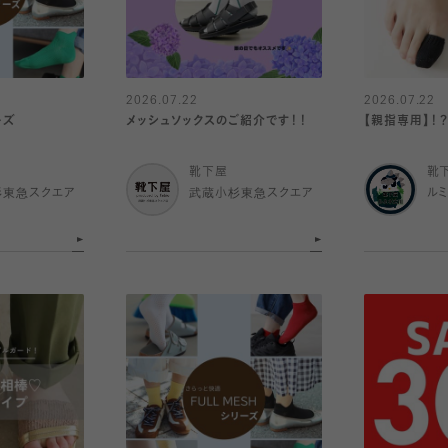
2026.07.22
2026.07.22
ーズ
メッシュソックスのご紹介です！！
【親指専用】！
靴下屋
靴
杉東急スクエア
武蔵小杉東急スクエア
ル