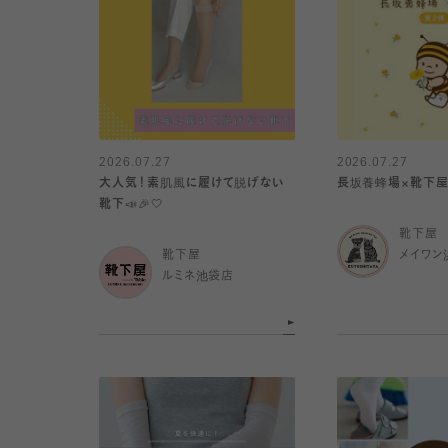
2026.07.27
2026.07.27
大人気！素肌風に履けて脱げない
長坂養蜂場×靴下屋
靴下📣🎉🤍
靴下屋
靴下屋
メイワン
ルミネ池袋店