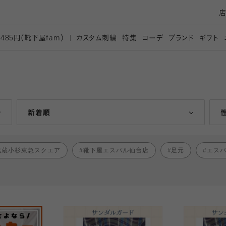
カスタム刺繍
特集
コーデ
ブランド
ギフト
,485円（靴下屋
fam）
人気ランキング順
新着順
武蔵小杉東急スクエア
靴下屋エスパル仙台店
足元
エス