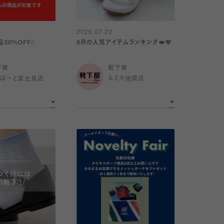
2026.07.20
30%OFF❕❕
6月の人気アイテムランキング👑💖
下屋
靴下屋
らぽーと富士見店
ルミネ池袋店