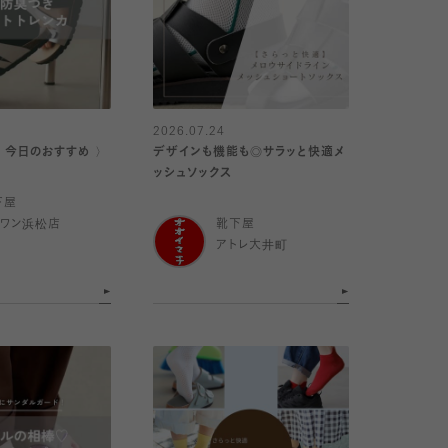
2026.07.24
｜今日のおすすめ 〉
デザインも機能も◎サラッと快適メ
ッシュソックス
下屋
イワン浜松店
靴下屋
アトレ大井町