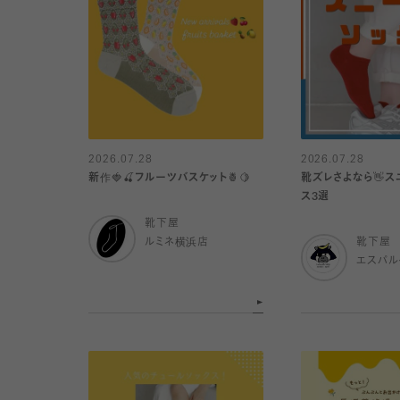
2026.07.28
2026.07.28
新作🍓🍒フルーツバスケット🍍🍋
靴ズレさよなら👋ス
ス3選
靴下屋
ルミネ横浜店
靴下屋
エスパ