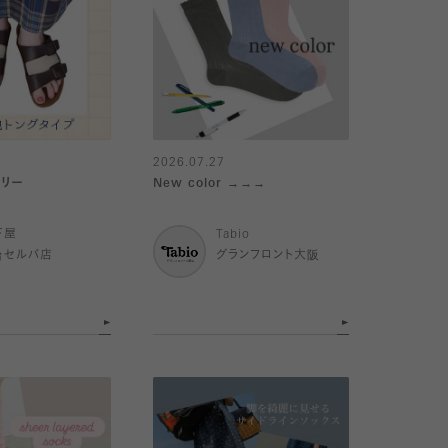
2026.07.27
サリー
New color →→→
下屋
Tabio
台セルバ店
グランフロント大阪