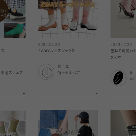
2026.07.26
2026.07.26
ーズ
2WAYルーズソックス
重ねて可愛いシ
クス💖
靴下屋
杉東急スクエア
仙台セルバ店
靴
ル