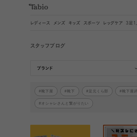
レディース
メンズ
キッズ
スポーツ
レッグケア
3
足1
スタッフブログ
靴下屋
Tabio
ブランド
靴下屋
靴下
足元くら部
靴下屋
オシャレさんと繋がりたい