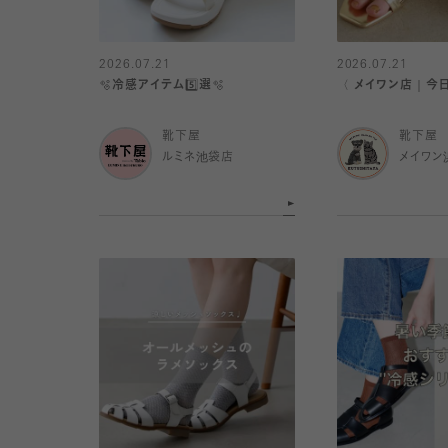
2026.07.21
2026.07.21
🫧冷感アイテム5️⃣選🫧
〈 メイワン店｜今
靴下屋
靴下屋
ルミネ池袋店
メイワン