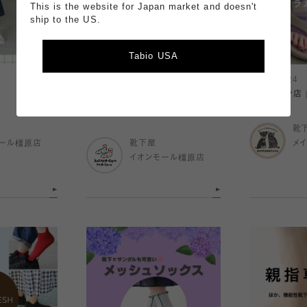
This is the website for Japan market and doesn't
ship to the US.
Tabio USA
2026.07.24
2026.07.24
サンダルの靴ずれ防止に★おすす
〈 メイワン店
めトレンカ
靴
ール橿原店
靴下屋
メ
イオンモール橿原店