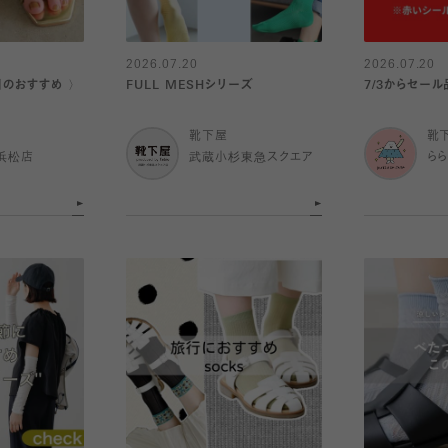
2026.07.20
2026.07.20
日のおすすめ 〉
FULL MESHシリーズ
7/3からセール品
靴下屋
靴
浜松店
武蔵小杉東急スクエア
ら