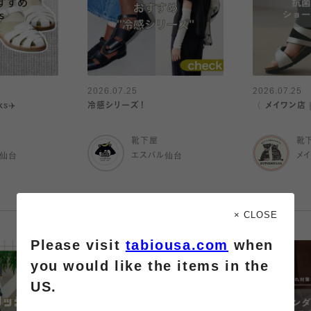
2026.07.25
2026.07.25
s✈️
冷感シリーズ！
〈 メイワン店
靴下屋
靴
ル仙台
エスパル仙台
メ
× CLOSE
Please visit
tabiousa.com
when
you would like the items in the
US.