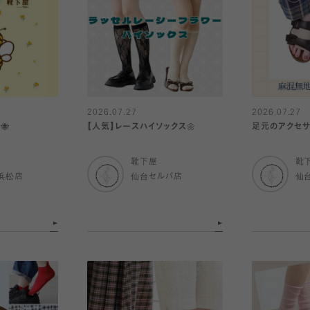
2026.07.27
2026.07.27
🐝
【人気】レースハイソックス🌼
足元のアクセ
靴下屋
靴
浜松店
仙台セルバ店
仙