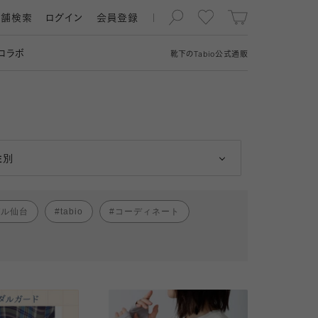
店舗検索
ログイン
会員登録
コラボ
靴下の
Tabio
公式通販
男性
女性
性別
パル仙台
tabio
コーディネート