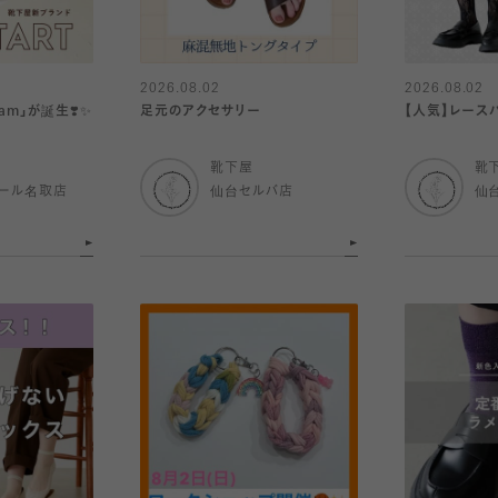
2026.08.02
2026.08.02
am」が誕生❣️✨
足元のアクセサリー
【人気】レースハ
靴下屋
靴
ール名取店
仙台セルバ店
仙