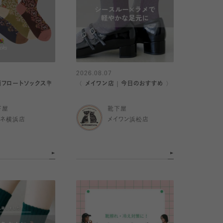
2026.08.07
柄フロートソックス💐
〈 メイワン店｜今日のおすすめ 〉
下屋
靴下屋
ミネ横浜店
メイワン浜松店