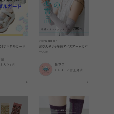
2026.08.07
る】サンダルガード
超ひんやり❄️冷感アイスアームカバ
ー💪🏼
下屋
ミネ大宮1店
靴下屋
ららぽーと富士見店