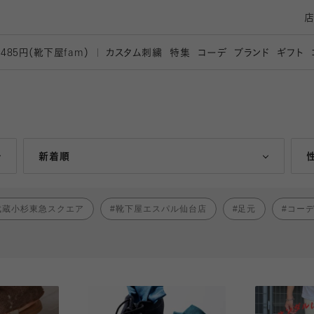
カスタム刺繍
特集
コーデ
ブランド
ギフト
,485円（靴下屋
fam）
人気ランキング順
新着順
武蔵小杉東急スクエア
靴下屋エスパル仙台店
足元
コー