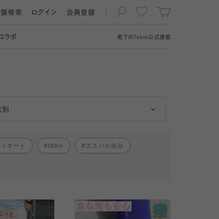
店舗検索
ログイン
会員登録
コラボ
靴下の
Tabio
公式通販
男性
女性
性別
ディネート
tabio
エスパル仙台