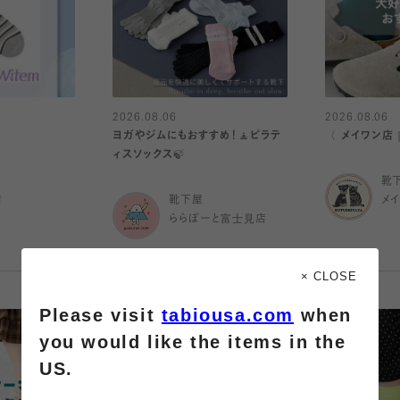
2026.08.06
2026.08.06
ヨガやジムにもおすすめ！🧘ピラテ
〈 メイワン店
ィスソックス🍃
靴
店
靴下屋
メ
ららぽーと富士見店
× CLOSE
Please visit
tabiousa.com
when
you would like the items in the
US.