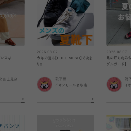
2026.08.07
2026.08.07
ンス🍃
今年の夏も【FULL MESH】で決ま
足の汗も痛みも
り️‼️
ダルガード】
と富士見店
靴下屋
靴
イオンモール名取店
イ