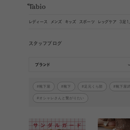
レディース
メンズ
キッズ
スポーツ
レッグケア
3
足1
スタッフブログ
靴下屋
Tabio
ブランド
靴下屋
靴下
足元くら部
靴下屋
オシャレさんと繋がりたい