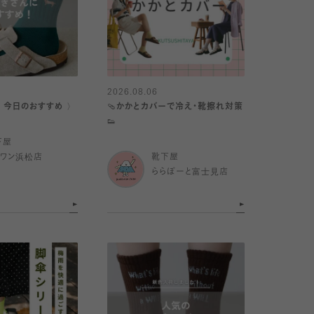
2026.08.06
｜今日のおすすめ 〉
🩴かかとカバーで冷え・靴擦れ対策
👟
下屋
イワン浜松店
靴下屋
ららぽーと富士見店