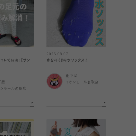
2026.08.07
コレで解決‼️【サン
水を弾く⁉️撥水ソックス💧
靴下屋
下屋
イオンモール名取店
オンモール名取店