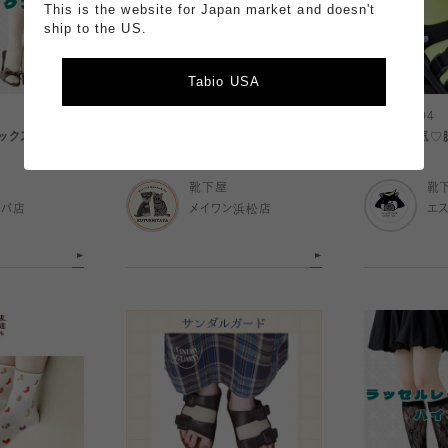
This is the website for Japan market and doesn't
ship to the US.
Tabio USA
2026.08.05
2026.08.04
ックス🌼
〈 メイワン店｜今日のおすすめ 〉
SNSで人気♡
靴下屋
靴
ルバ店
メイワン浜松店
エ