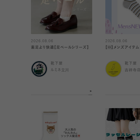
2026.08.06
2026.08.06
素足より快適【足ベールシリーズ】
【🆕】メンズアイテム
靴下屋
靴下屋
ルミネ立川
吉祥寺