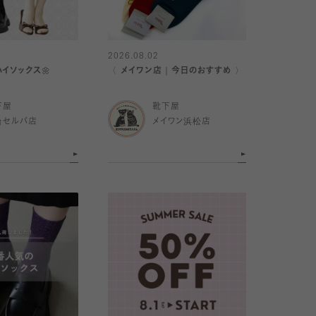
2026.08.02
イソックス🌼
〈 メイワン店｜今日のおすすめ 〉
下屋
靴下屋
台セルバ店
メイワン浜松店