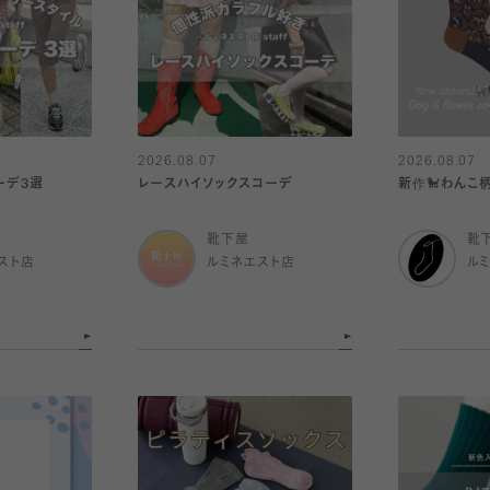
2026.08.07
2026.08.07
コーデ3選
レースハイソックスコーデ
新作🐩わんこ
靴下屋
靴
スト店
ルミネエスト店
ル