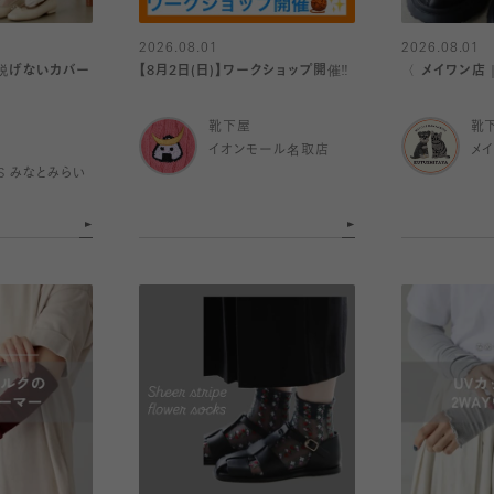
2026.08.01
2026.08.01
対脱げないカバー
【8月2日(日)】ワークショップ開催‼️
〈 メイワン店
靴下屋
靴
イオンモール名取店
メ
IS みなとみらい