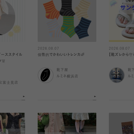
2026.08.07
2026.08.07
ピーススタイル
個性的でかわいいトレンカ🌈
【靴ズレから守
👗
靴下屋
靴
ルミネ横浜店
ル
と富士見店