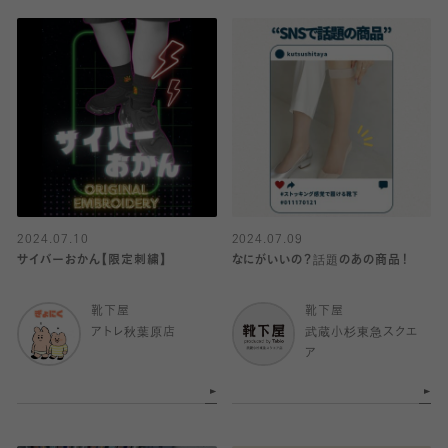
2024.07.10
2024.07.09
サイバーおかん【限定刺繍】
なにがいいの？話題のあの商品！
靴下屋
靴下屋
アトレ秋葉原店
武蔵小杉東急スクエ
ア