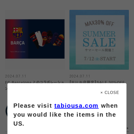
2024.07.11
2024.07.11
FC Barcelona とのコラボレーショ
【恵比寿店限定】SALE 30%OFF
ンソックス発売！
!!!
× CLOSE
Please visit
tabiousa.com
when
靴下屋
靴下屋
ルミネ立川
アトレ恵比寿
you would like the items in the
US.