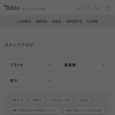
靴下の
Tabio
公式通販
LADIES
MENS
KIDS
SPORTS
CARE
スタッフブログ
ブランド
新着順
性別
靴下屋
靴下
足元くら部
足元
靴下屋武蔵小杉東急スクエア
靴下屋エスパル仙台店