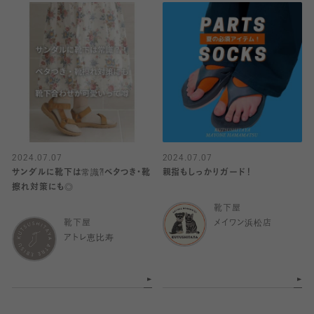
2024.07.07
2024.07.07
サンダルに靴下は常識⁈ベタつき・靴
親指もしっかりガード！
擦れ対策にも◎
靴下屋
靴下屋
メイワン浜松店
アトレ恵比寿