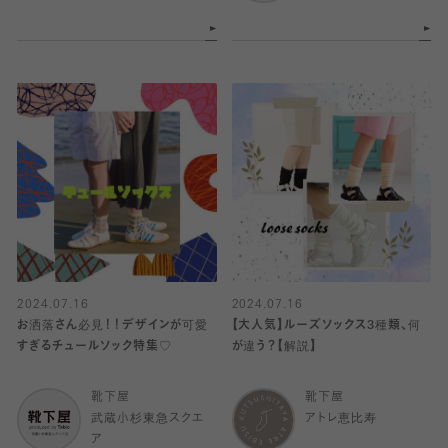
2024.07.16
2024.07.16
お洒落さん必見！！デザインが可愛
【大人気】ルーズソックス3種類、何
すぎるチュールソック特集♡
が違う？【解説】
靴下屋
靴下屋
武蔵小杉東急スクエ
アトレ恵比寿
ア