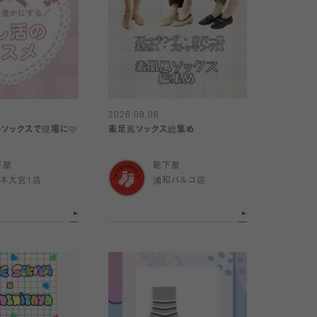
2026.08.06
ーソックスで現場に🩷
素足風ソックス総集め
下屋
靴下屋
ミネ大宮1店
浦和パルコ店