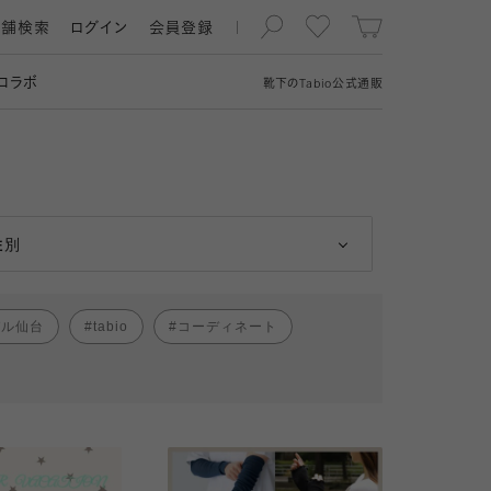
店舗検索
ログイン
会員登録
コラボ
靴下の
Tabio
公式通販
男性
女性
性別
パル仙台
tabio
コーディネート