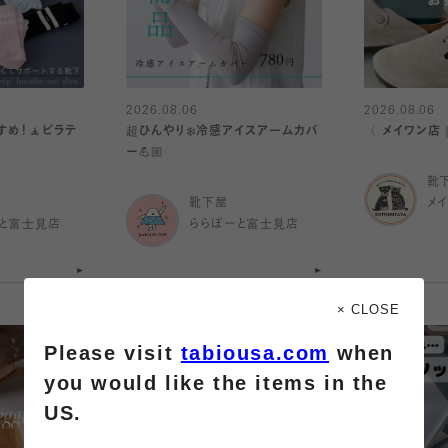
2026.08.06
2026.08.06
め！🧘ピラテ
超ひんやり❄️冷感アイスアームカバ
〈 メイワン店
ー💪🏼
靴
靴下屋
メ
と富士見店
ららぽーと富士見店
× CLOSE
Please visit
tabiousa.com
when
you would like the items in the
US.