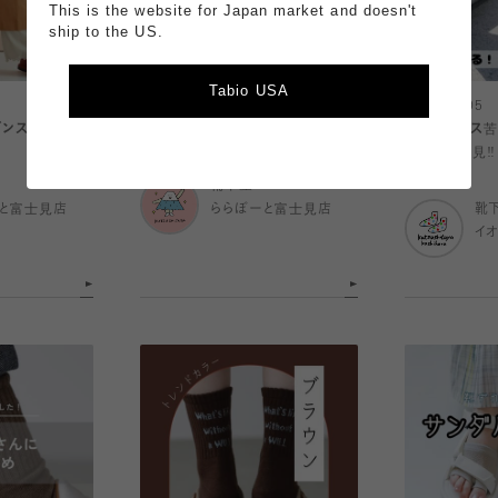
This is the website for Japan market and doesn't
ship to the US.
Tabio USA
2026.08.05
2026.08.05
ンス🍃
☀️サンダルガード特集🩴
着圧ソックス苦
になる方必見‼️
靴下屋
と富士見店
ららぽーと富士見店
靴
イ