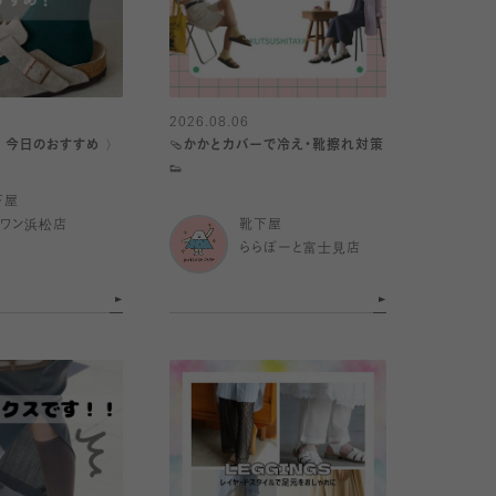
2026.08.06
｜今日のおすすめ 〉
🩴かかとカバーで冷え・靴擦れ対策
👟
下屋
イワン浜松店
靴下屋
ららぽーと富士見店