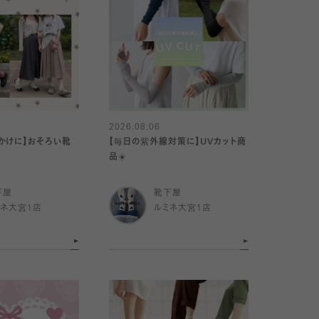
2026.08.06
かけに】おそろい靴
【毎日の紫外線対策に】UVカット商
品☀️
下屋
靴下屋
ミネ大宮1店
ルミネ大宮1店