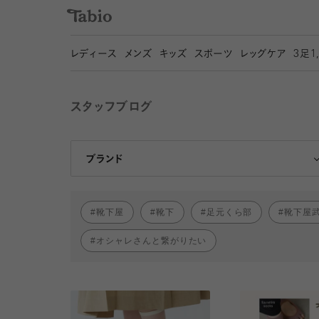
レディース
メンズ
キッズ
スポーツ
レッグケア
3
足1
スタッフブログ
靴下屋
Tabio
ブランド
靴下屋
靴下
足元くら部
靴下屋
オシャレさんと繋がりたい