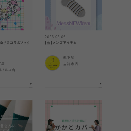
2026.08.06
やゆりえコラボソック
【🆕】メンズアイテム
靴下屋
下屋
吉祥寺店
和パルコ店