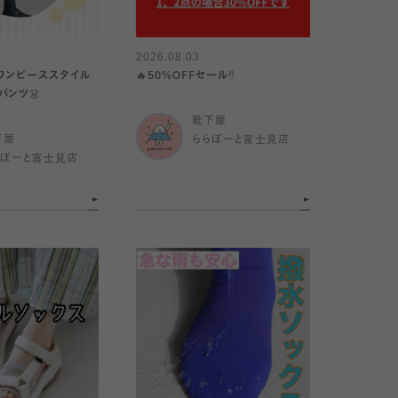
2026.08.03
ワンピーススタイル
🔥50%OFFセール‼️
パンツ👗
靴下屋
下屋
ららぽーと富士見店
らぽーと富士見店