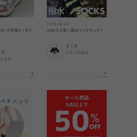
2026.08.04
れ・汗対策に！サン
SNSで人気♡脚傘ソックスって？
靴下屋
下屋
エスパル仙台
ミネ立川