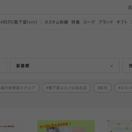
カスタム刺繍
特集
コーデ
ブランド
ギフト
,485円（靴下屋
fam）
人気ランキング順
新着順
武蔵小杉東急スクエア
靴下屋エスパル仙台店
足元
エス