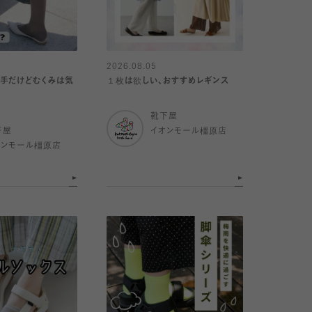
2026.08.05
手だけどむくみは気
１枚は欲しい、おすすめレギンス
靴下屋
下屋
イオンモール橿原店
オンモール橿原店