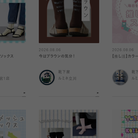
2026.08.06
2026.08.06
感ソックス
今はブラウンの気分！
【推し活】カラ
靴下屋
靴
宮1店
ルミネ立川
ル