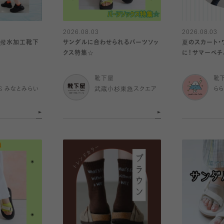
2026.08.03
2026.08.03
〜撥水加工靴下
サンダルに合わせられるパーツソッ
夏のスカート・
クス特集☆
に！サマーペチ
靴下屋
靴
IS みなとみらい
武蔵小杉東急スクエア
ら