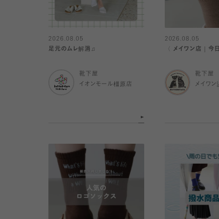
2026.08.05
2026.08.05
足元のムレ解消♫
〈 メイワン店｜今
靴下屋
靴下屋
イオンモール橿原店
メイワン