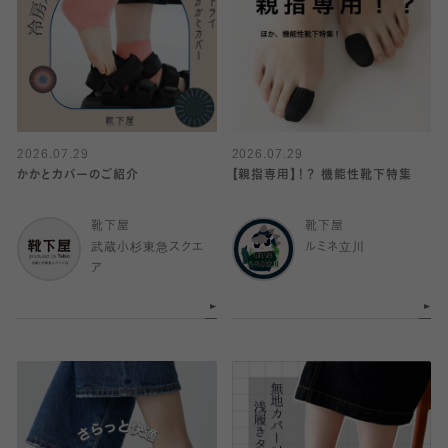
2026.07.29
2026.07.29
かかとカバーのご紹介
【親指専用】！？ 機能性靴下特集
靴下屋
靴下屋
武蔵小杉東急スクエ
ルミネ立川
ア