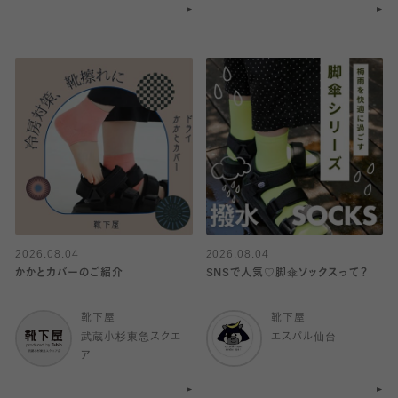
2026.08.04
2026.08.04
かかとカバーのご紹介
SNSで人気♡脚傘ソックスって？
靴下屋
靴下屋
武蔵小杉東急スクエ
エスパル仙台
ア