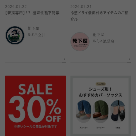
2026.07.22
2026.07.21
【親指専用】！？ 機能性靴下特集
冷感ドライ機能付きアイテムのご紹
介🧊
靴下屋
ルミネ立川
靴下屋
ルミネ池袋店