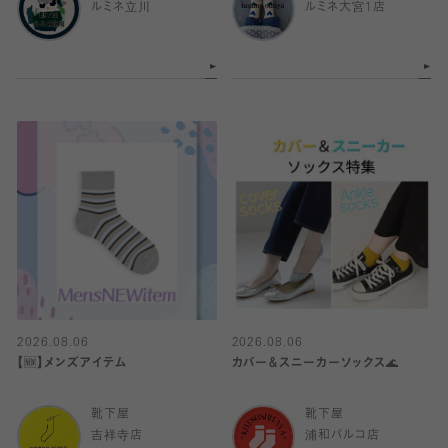
ルミネ立川
ルミネ大宮1店
2026.08.06
2026.08.06
【🆕】メンズアイテム
カバー＆スニーカーソックス🌊
靴下屋
靴下屋
吉祥寺店
浦和パルコ店