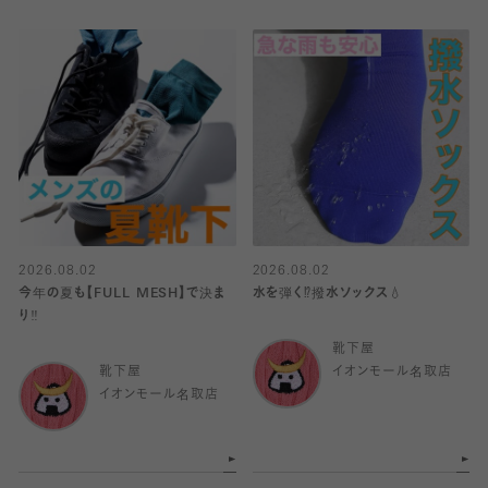
2026.08.02
2026.08.02
今年の夏も【FULL MESH】で決ま
水を弾く⁉️撥水ソックス💧
り️‼️
靴下屋
靴下屋
イオンモール名取店
イオンモール名取店