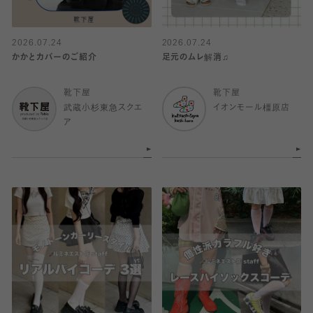
2026.07.24
2026.07.24
かかとカバーのご紹介
足元のムレ解消♫
靴下屋
靴下屋
武蔵小杉東急スクエ
イオンモール橿原店
ア