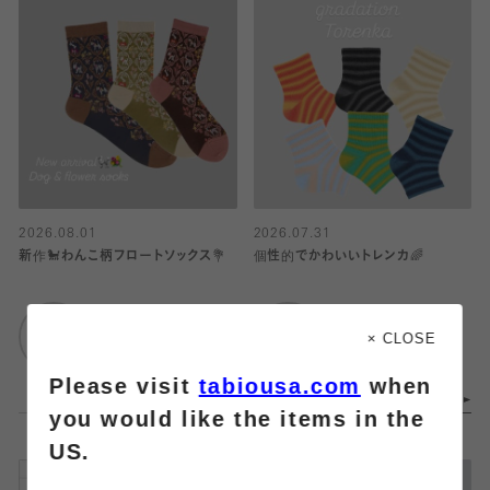
2026.08.01
2026.07.31
新作🐩わんこ柄フロートソックス💐
個性的でかわいいトレンカ🌈
靴下屋
靴下屋
ルミネ横浜店
ルミネ横浜店
× CLOSE
Please visit
tabiousa.com
when
you would like the items in the
US.