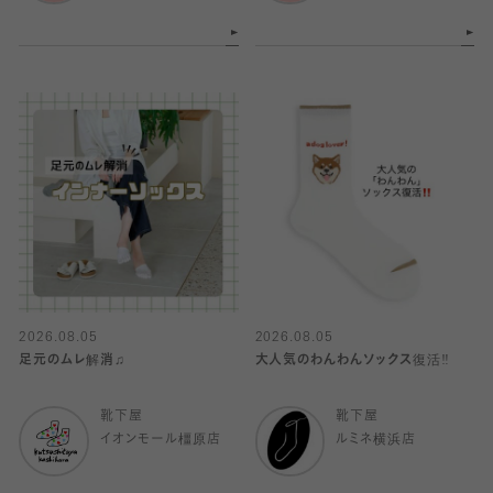
2026.08.05
2026.08.05
足元のムレ解消♫
大人気のわんわんソックス復活‼️
靴下屋
靴下屋
イオンモール橿原店
ルミネ横浜店