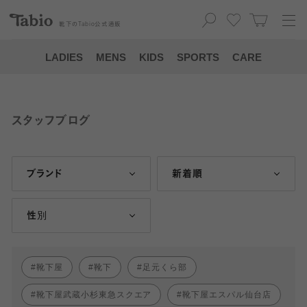
靴下の
Tabio
公式通販
LADIES
MENS
KIDS
SPORTS
CARE
スタッフブログ
ブランド
新着順
性別
靴下屋
靴下
足元くら部
靴下屋武蔵小杉東急スクエア
靴下屋エスパル仙台店