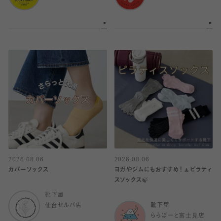
2026.08.06
2026.08.06
カバーソックス
ヨガやジムにもおすすめ！🧘ピラティ
スソックス🍃
靴下屋
仙台セルバ店
靴下屋
ららぽーと富士見店