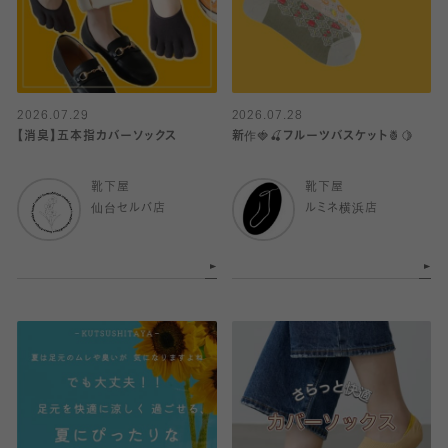
2026.07.29
2026.07.28
【消臭】五本指カバーソックス
新作🍓🍒フルーツバスケット🍍🍋
靴下屋
靴下屋
仙台セルバ店
ルミネ横浜店