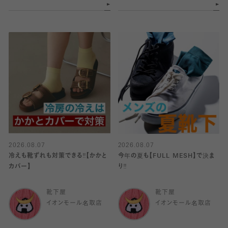
2026.08.07
2026.08.07
冷えも靴ずれも対策できる‼️【かかと
今年の夏も【FULL MESH】で決ま
カバー】
り️‼️
靴下屋
靴下屋
イオンモール名取店
イオンモール名取店