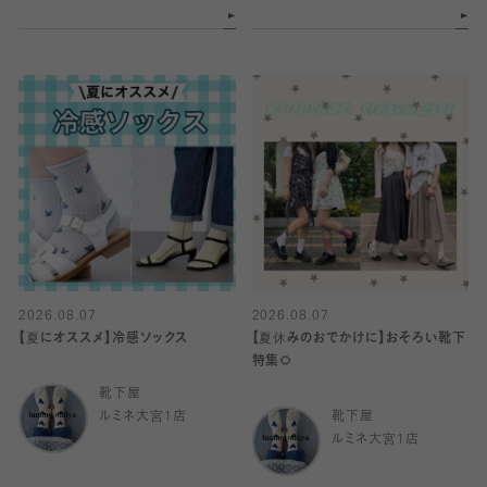
2026.08.07
2026.08.07
【夏にオススメ】冷感ソックス
【夏休みのおでかけに】おそろい靴下
特集🌻
靴下屋
ルミネ大宮1店
靴下屋
ルミネ大宮1店