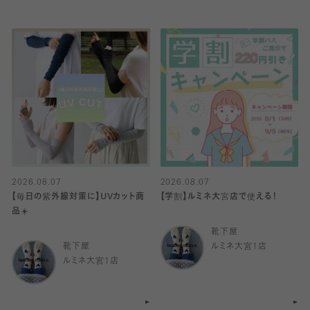
2026.08.07
2026.08.07
【毎日の紫外線対策に】UVカット商
【学割】ルミネ大宮店で使える！
品☀️
靴下屋
靴下屋
ルミネ大宮1店
ルミネ大宮1店