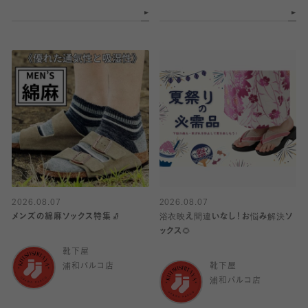
2026.08.07
2026.08.07
メンズの綿麻ソックス特集🧦
浴衣映え間違いなし！お悩み解決ソ
ックス🌻
靴下屋
浦和パルコ店
靴下屋
浦和パルコ店