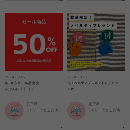
2026.08.07
2026.08.07
8/5からセール品全品
🐻ノベルティプレゼントキャンペー
50%OFF！！！！！
ン🐨
靴下屋
靴下屋
ららぽーと富士見店
ららぽーと富士見店