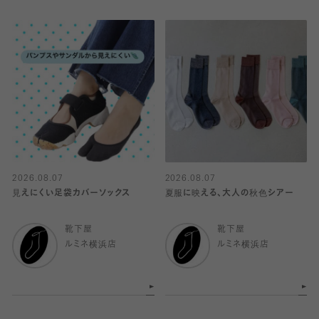
2026.08.07
2026.08.07
見えにくい足袋カバーソックス
夏服に映える、大人の秋色シアー
靴下屋
靴下屋
ルミネ横浜店
ルミネ横浜店