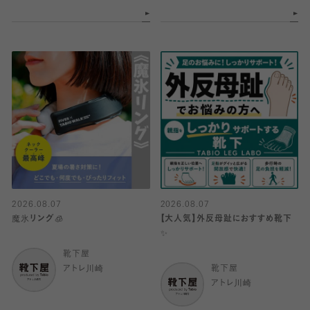
2026.08.07
2026.08.07
魔氷リング🧊
【大人気】外反母趾におすすめ靴下
✨
靴下屋
アトレ川崎
靴下屋
アトレ川崎