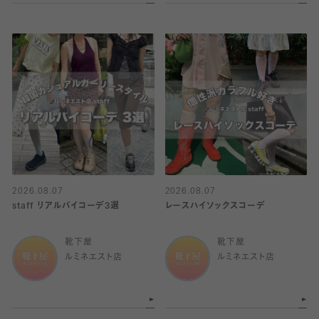
2026.08.07
2026.08.07
staff リアルバイコーデ3選
レースハイソックスコーデ
靴下屋
靴下屋
ルミネエスト店
ルミネエスト店