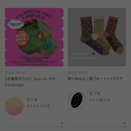
2026.08.07
2026.08.07
【店舗限定】U22 Special Gift
新作🐩わんこ柄フロートソックス💐
Campaign
靴下屋
靴下屋
ルミネ横浜店
ルミネエスト店