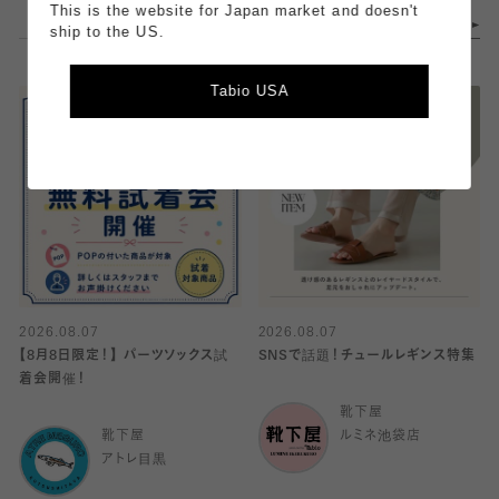
This is the website for Japan market and doesn't
ship to the US.
Tabio USA
2026.08.07
2026.08.07
【8月8日限定！】 パーツソックス試
SNSで話題！チュールレギンス特集
着会開催！
靴下屋
靴下屋
ルミネ池袋店
アトレ目黒