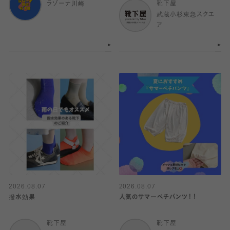
ラゾーナ川崎
靴下屋
武蔵小杉東急スクエ
ア
2026.08.07
2026.08.07
撥水効果
人気のサマーペチパンツ！！
靴下屋
靴下屋