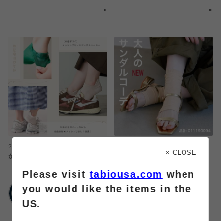
2026.08.04
2026.08.04
× CLOSE
かかとを守りながら、涼しく快適！
人気！トレンカ！
Please visit
tabiousa.com
when
靴下屋
靴下屋
you would like the items in the
ルミネ立川
エスパル仙台
US.