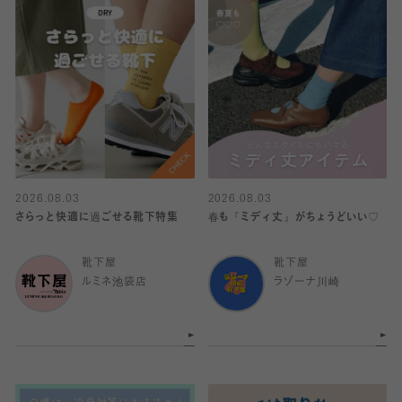
2026.08.03
2026.08.03
さらっと快適に過ごせる靴下特集
春も『ミディ丈』がちょうどいい♡
靴下屋
靴下屋
ルミネ池袋店
ラゾーナ川崎