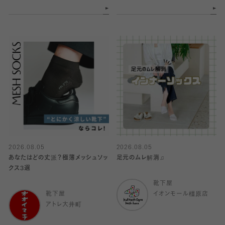
2026.08.05
2026.08.05
あなたはどの丈派？極薄メッシュソッ
足元のムレ解消♫
クス3選
靴下屋
靴下屋
イオンモール橿原店
アトレ大井町