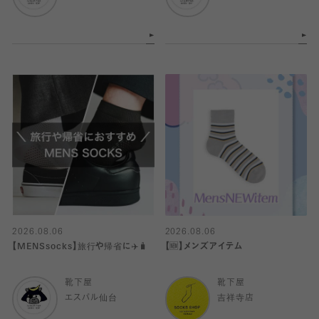
2026.08.06
2026.08.06
【MENSsocks】旅行や帰省に✈️🧳
【🆕】メンズアイテム
靴下屋
靴下屋
エスパル仙台
吉祥寺店