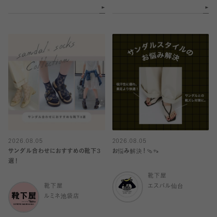
2026.08.05
2026.08.05
サンダル合わせにおすすめの靴下3
お悩み解決！🩴👡
選！
靴下屋
靴下屋
エスパル仙台
ルミネ池袋店