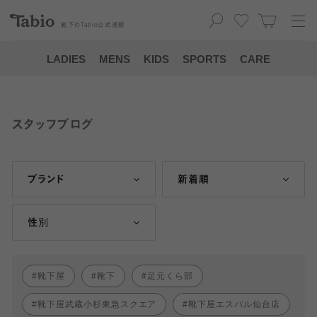
靴下の
Tabio
公式通販
LADIES
MENS
KIDS
SPORTS
CARE
スタッフブログ
ブランド
新着順
性別
靴下屋
靴下
足元くら部
靴下屋武蔵小杉東急スクエア
靴下屋エスパル仙台店