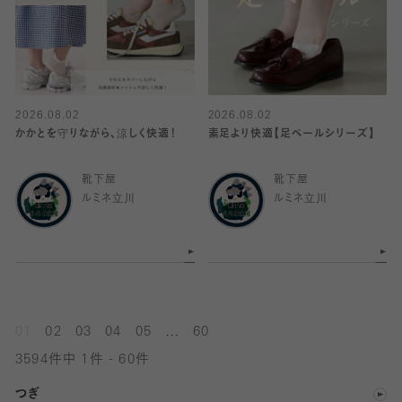
2026.08.02
2026.08.02
かかとを守りながら、涼しく快適！
素足より快適【足ベールシリーズ】
靴下屋
靴下屋
ルミネ立川
ルミネ立川
...
01
02
03
04
05
60
3594件中 1件 - 60件
つぎ