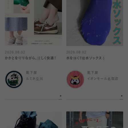
2026.08.02
2026.08.02
かかとを守りながら、涼しく快適！
水を弾く⁉️撥水ソックス💧
靴下屋
靴下屋
ルミネ立川
イオンモール名取店