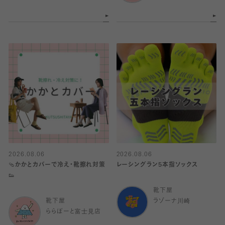
2026.08.06
2026.08.06
🩴かかとカバーで冷え・靴擦れ対策
レーシングラン5本指ソックス
👟
靴下屋
靴下屋
ラゾーナ川崎
ららぽーと富士見店