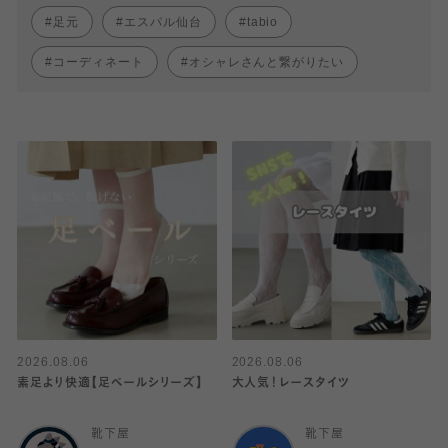
足元
エスパル仙台
tabio
コーディネート
オシャレさんと繋がりたい
2026.08.06
2026.08.06
素足より快適【足ベールシリーズ】
大人気！レースタイツ
靴下屋
靴下屋