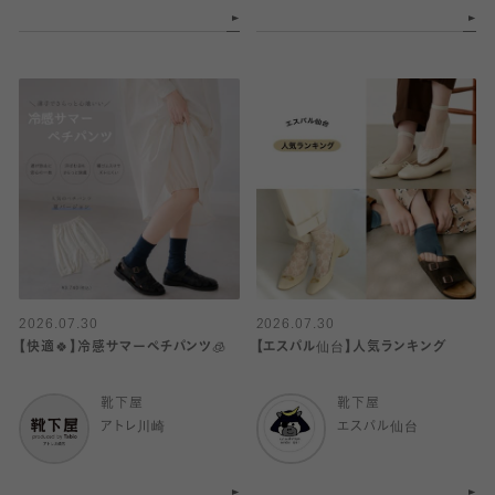
2026.07.30
2026.07.30
【快適🍀】冷感サマーペチパンツ🧊
【エスパル仙台】人気ランキング
靴下屋
靴下屋
アトレ川崎
エスパル仙台