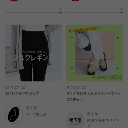
2026.07.30
2026.07.30
365日シルクを纏って
サンダルに合わせられるパーツソッ
クス特集☆
靴下屋
ルミネ横浜店
靴下屋
武蔵小杉東急スクエ
ア