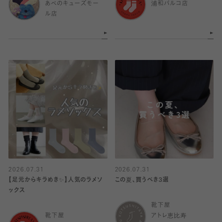
あべのキューズモー
浦和パルコ店
ル店
2026.07.31
2026.07.31
【足元からキラめき✨️】人気のラメソ
この夏、買うべき3選
ックス
靴下屋
靴下屋
アトレ恵比寿