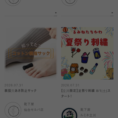
2026.07.31
2026.07.31
親指穴あき防止サック
【立川限定】夏祭り刺繍 8/1(土)ス
タート！
靴下屋
仙台セルバ店
靴下屋
ルミネ立川