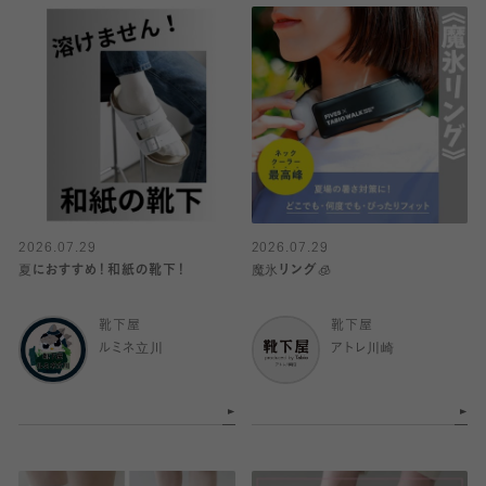
2026.07.29
2026.07.29
夏におすすめ！和紙の靴下！
魔氷リング🧊
靴下屋
靴下屋
ルミネ立川
アトレ川崎