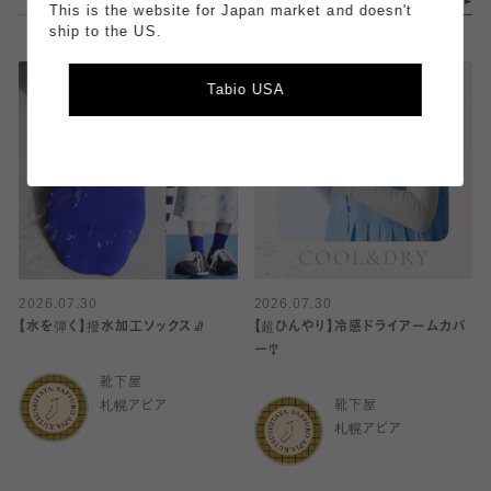
This is the website for Japan market and doesn't
ship to the US.
Tabio USA
2026.07.30
2026.07.30
【水を弾く】撥水加工ソックス🧦
【超ひんやり】冷感ドライアームカバ
ー🎐
靴下屋
札幌アピア
靴下屋
札幌アピア