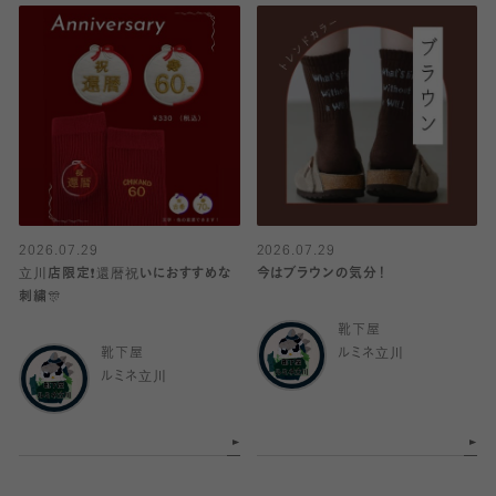
2026.07.29
2026.07.29
立川店限定❗️還暦祝いにおすすめな
今はブラウンの気分！
刺繍🎊
靴下屋
靴下屋
ルミネ立川
ルミネ立川