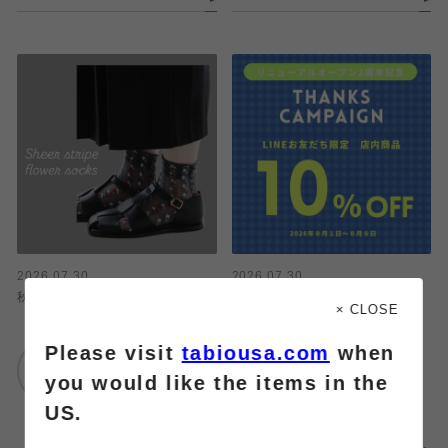
2026.07.30
2026.07.30
秋口まで履けるシアーソックス💐
リニューアル2周年！全品
× CLOSE
10%OFF！
Please visit
tabiousa.com
when
靴下屋
ルミネ横浜店
靴下屋
you would like the items in the
アトレ恵比寿
US.