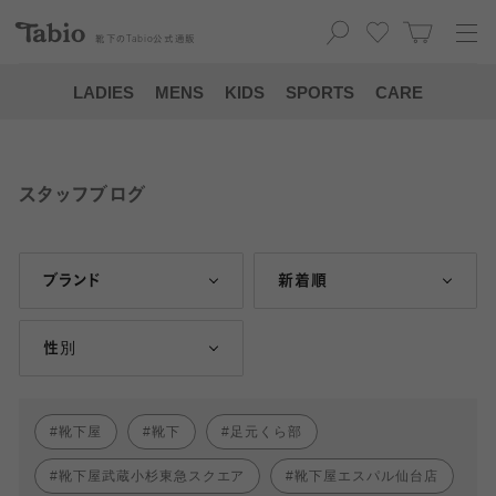
靴下の
Tabio
公式通販
LADIES
MENS
KIDS
SPORTS
CARE
スタッフブログ
ブランド
新着順
性別
靴下屋
靴下
足元くら部
靴下屋武蔵小杉東急スクエア
靴下屋エスパル仙台店