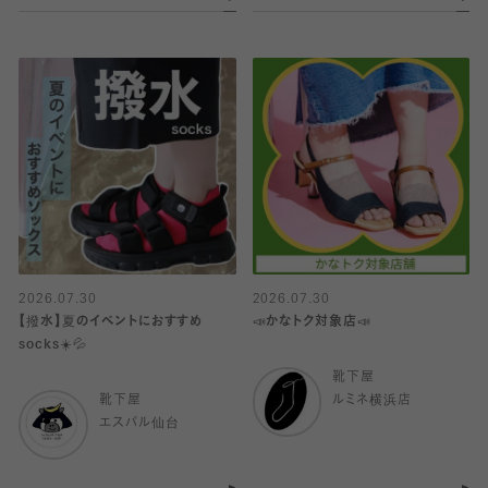
2026.07.30
2026.07.30
【撥水】夏のイベントにおすすめ
📣かなトク対象店📣
socks☀️💦
靴下屋
靴下屋
ルミネ横浜店
エスパル仙台