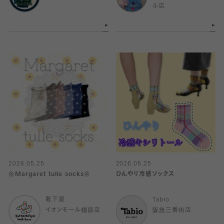
ル店
2026.05.25
2026.05.25
🌼Margaret tulle socks🌼
ひんやり冷感ソックス
靴下屋
Tabio
イオンモール橿原店
阪急三番街店