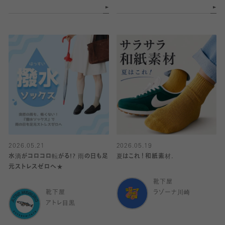
2026.05.21
2026.05.19
水滴がコロコロ転がる!? 雨の日も足
夏はこれ！和紙素材.
元ストレスゼロへ★
靴下屋
靴下屋
ラゾーナ川崎
アトレ目黒