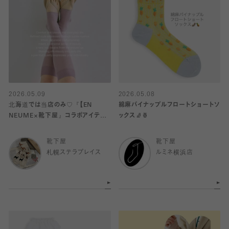
2026.05.09
2026.05.08
北海道では当店のみ♡『【EN
綿麻パイナップルフロートショートソ
NEUME×靴下屋』コラボアイテム
ックス🧦🍍
発売！
靴下屋
靴下屋
札幌ステラプレイス
ルミネ横浜店