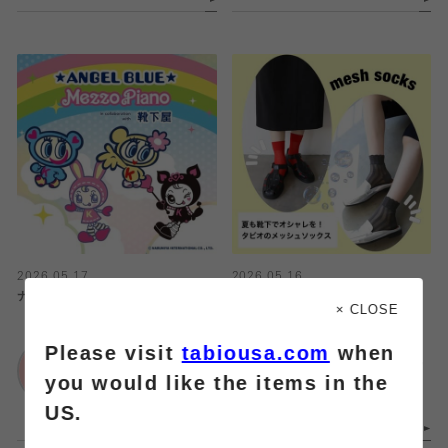
2026.05.17
2026.05.16
ナルミヤ×靴下屋がコラボ🧦🩵🩷
夏はメッシュで快適に！
× CLOSE
Please visit
tabiousa.com
when
靴下屋
Tabio
ららぽーと富士見店
アミュプラザ鹿児島プ
you would like the items in the
レミアム館
US.