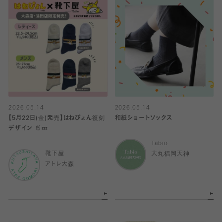
2026.05.14
2026.05.14
【5月22日(金)発売】はねぴょん復刻
和紙ショートソックス
デザイン 🐰💤
Tabio
靴下屋
大丸福岡天神
アトレ大森