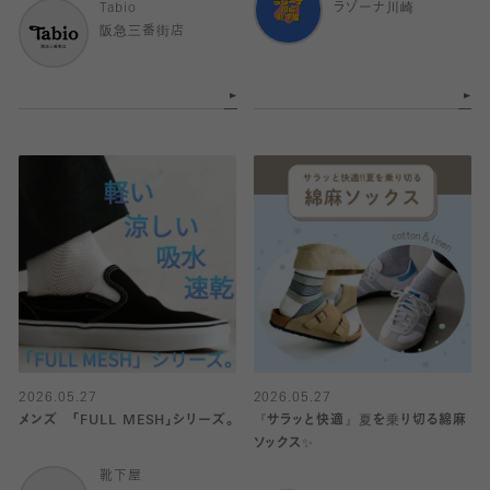
Tabio
ラゾーナ川崎
阪急三番街店
2026.05.27
2026.05.27
メンズ 「FULL MESH」シリーズ。
『サラッと快適』夏を乗り切る綿麻
ソックス✨️
靴下屋