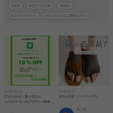
足元
エスパル仙台
tabio
コーディネート
オシャレさんと繋がりたい
2026.05.28
2026.05.27
【Tabio阪急三番街店】3点
夏の必需品！パーツソックス.
10%OFF‼︎【LINEアカウント新規お
友達追加】
靴下屋