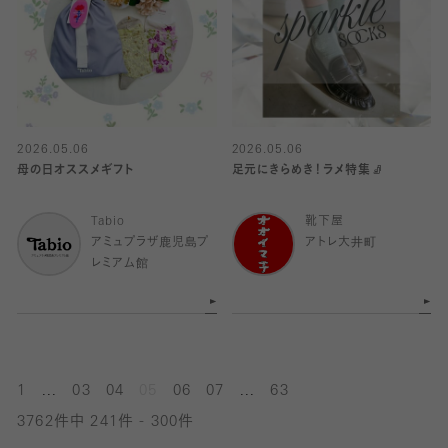
2026.05.06
2026.05.06
母の日オススメギフト
足元にきらめき！ラメ特集🧦
Tabio
靴下屋
アミュプラザ鹿児島プ
アトレ大井町
レミアム館
...
...
1
03
04
05
06
07
63
3762件中 241件 - 300件