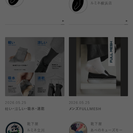
ルミネ横浜店
2026.05.25
2026.05.25
軽い・涼しい・吸水・速乾
メンズFULLMESH
靴下屋
靴下屋
ルミネ立川
あべのキューズモー