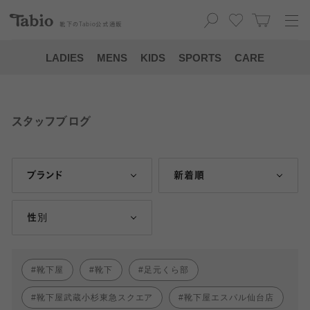
靴下の
Tabio
公式通販
LADIES
MENS
KIDS
SPORTS
CARE
スタッフブログ
ブランド
新着順
性別
靴下屋
靴下
足元くら部
靴下屋武蔵小杉東急スクエア
靴下屋エスパル仙台店