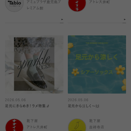
アミュプラザ鹿児島プ
アトレ大井町
レミアム館
2026.05.06
2026.05.06
足元にきらめき！ラメ特集🧦
足元から涼しく〜🙌
靴下屋
靴下屋
アトレ大井町
吉祥寺店