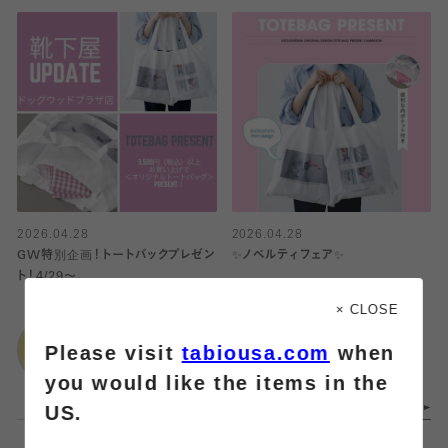
2026.04.28
2026.04.28
GW特別企画！トートバックプレゼン
✨ノベルティフェア✨
ト！4/29〜
Tabio
× CLOSE
Tabio
グランフロント大阪
Please visit
tabiousa.com
when
ドッグウッドプラザ店
you would like the items in the
US.