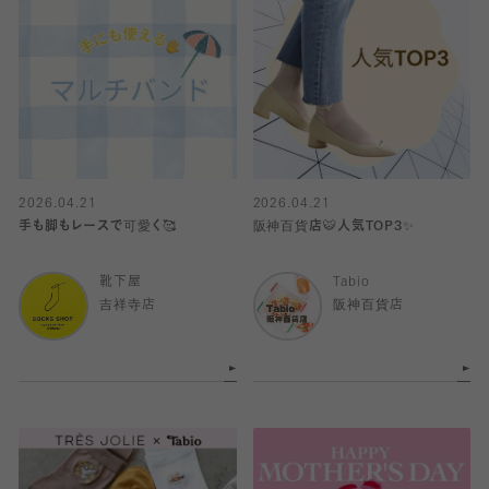
2026.04.21
2026.04.21
手も脚もレースで可愛く🥰
阪神百貨店🐯人気TOP3✨
靴下屋
Tabio
吉祥寺店
阪神百貨店