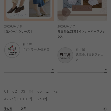
2026.04.18
2026.04.17
【足ベールシリーズ】
外反母趾対策！インナーハーフソッ
クス
靴下屋
イオンモール橿原店
靴下屋
武蔵小杉東急スクエ
ア
...
01
02
03
04
05
72
4267件中 181件 - 240件
つぎ
もどる