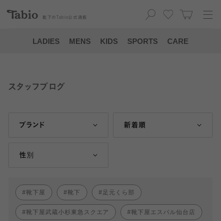
靴下の
Tabio
公式通販
LADIES
MENS
KIDS
SPORTS
CARE
スタッフブログ
ブランド
新着順
性別
靴下屋
靴下
足元くら部
靴下屋武蔵小杉東急スクエア
靴下屋エスパル仙台店