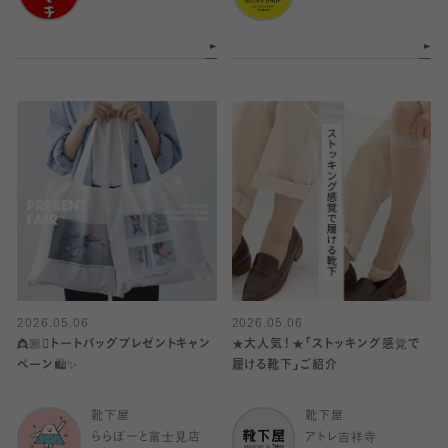
2026.05.06
2026.05.06
👸🏼🫯トートバッグプレゼントキャン
★大人気！★「ストッキング感覚で
ペーン🛍️✨
履ける靴下」ご紹介
靴下屋
靴下屋
ららぽーと富士見店
アトレ吉祥寺