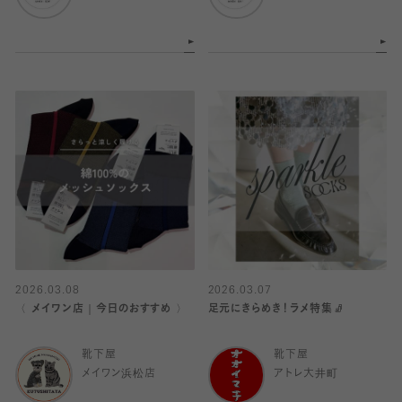
2026.03.08
2026.03.07
〈 メイワン店｜今日のおすすめ 〉
足元にきらめき！ラメ特集🧦
靴下屋
靴下屋
メイワン浜松店
アトレ大井町