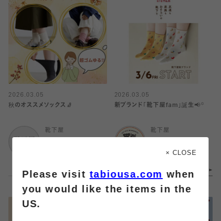
2026.03.05
2026.03.05
秋のオススメソックス🧦
新ブランド｢靴下屋fam｣誕生‎📢꙳
靴下屋
靴下屋
武蔵小杉東急スクエ
メイワン浜松店
ア
× CLOSE
Please visit
tabiousa.com
when
you would like the items in the
US.