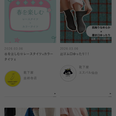
2026.03.06
2026.03.06
春を楽しむ🌸レースタイツ×カラー
超ゴム口ゆったり！！
タイツ🌷
靴下屋
靴下屋
エスパル仙台
吉祥寺店