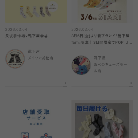
2026.03.04
2026.03.04
長坂養蜂場×靴下屋🐝🍯
3月6日(金)より新ブランド「靴下屋
fam」誕生！ 3日間限定でPOP UP
を開催いたします🧦✨
靴下屋
メイワン浜松店
靴下屋
あべのキューズモー
ル店