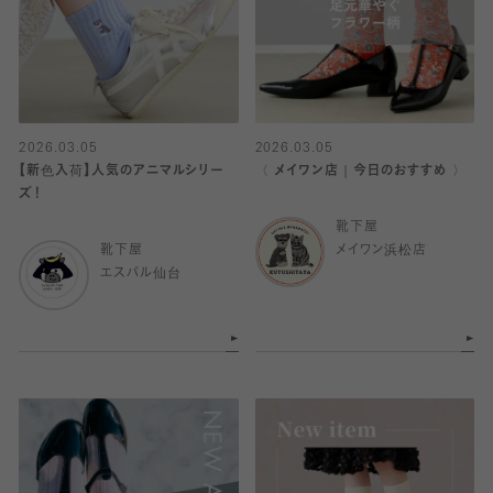
2026.03.05
2026.03.05
【新色入荷】人気のアニマルシリー
〈 メイワン店｜今日のおすすめ 〉
ズ！
靴下屋
靴下屋
メイワン浜松店
エスパル仙台