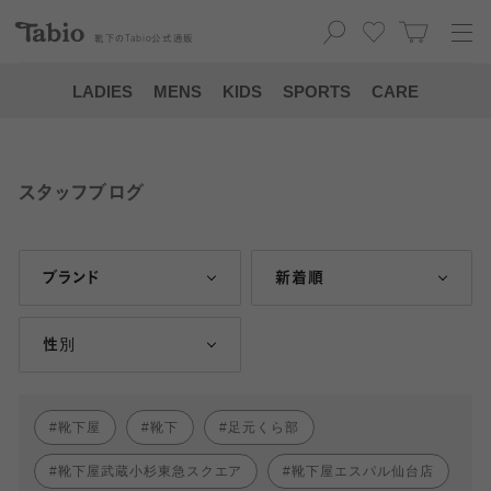
靴下の
Tabio
公式通販
LADIES
MENS
KIDS
SPORTS
CARE
スタッフブログ
ブランド
新着順
性別
靴下屋
靴下
足元くら部
靴下屋武蔵小杉東急スクエア
靴下屋エスパル仙台店