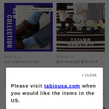
2026.03.12
2026.03.12
ユニークなメンズソックス☆
【エスパル仙台】人気ランキング
靴下屋
靴下屋
× CLOSE
エスパル仙台
エスパル仙台
Please visit
tabiousa.com
when
you would like the items in the
US.