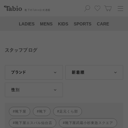
靴下の
Tabio
公式通販
LADIES
MENS
KIDS
SPORTS
CARE
スタッフブログ
ブランド
新着順
性別
靴下屋
靴下
足元くら部
靴下屋エスパル仙台店
靴下屋武蔵小杉東急スクエア