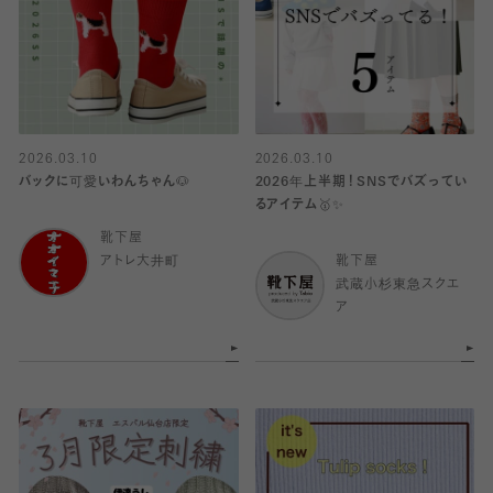
2026.03.10
2026.03.10
バックに可愛いわんちゃん🐶
2026年上半期！SNSでバズってい
るアイテム🥇✨
靴下屋
アトレ大井町
靴下屋
武蔵小杉東急スクエ
ア