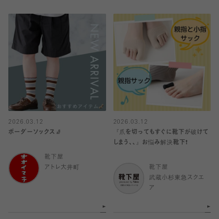
2026.03.12
2026.03.12
ボーダーソックス🧦
『爪を切ってもすぐに靴下が破けて
しまう、、』お悩み解決靴下❗️
靴下屋
アトレ大井町
靴下屋
武蔵小杉東急スクエ
ア