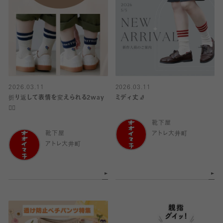
2026.03.11
2026.03.11
折り返して表情を変えられる2way
ミディ丈🧦
✌🏻
靴下屋
靴下屋
アトレ大井町
アトレ大井町