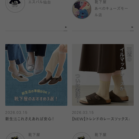
エスパル仙台
靴下屋
あべのキューズモー
ル店
2026.03.15
2026.03.15
新生活これさえあれば安心！
【NEW】トレンドのレースソックス♩
靴下屋
靴下屋