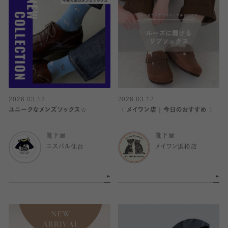
2026.03.12
2026.03.12
ユニークなメンズソックス☆
〈 メイワン店｜今日のおすすめ 〉
靴下屋
靴下屋
エスパル仙台
メイワン浜松店