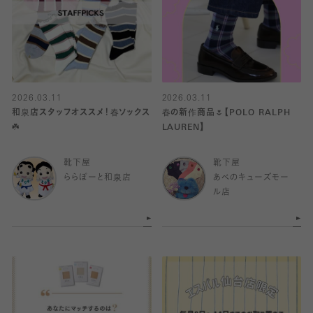
2026.03.11
2026.03.11
和泉店スタッフオススメ！春ソックス
春の新作商品🌷【POLO RALPH
☘️
LAUREN】
靴下屋
靴下屋
ららぽーと和泉店
あべのキューズモー
ル店