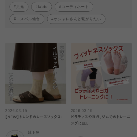
足元
tabio
コーディネート
エスパル仙台
オシャレさんと繋がりたい
2026.03.15
2026.03.15
【NEW】トレンドのレースソックス♩
ピラティスやヨガ、ジムでのトレーニ
ングに🏃🏻‍♀️
靴下屋