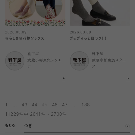
2026.03.09
2026.03.09
春らしさ🌸花柄ソックス
ぎゅぎゅっと脚ラク！！
靴下屋
靴下屋
武蔵小杉東急スクエ
武蔵小杉東急スクエ
ア
ア
...
...
1
43
44
45
46
47
188
11229件中 2641件 - 2700件
つぎ
もどる