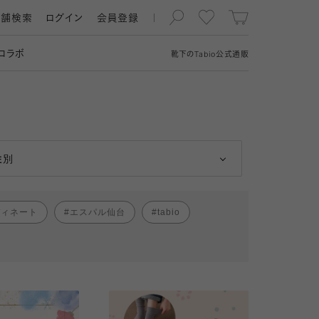
店舗検索
ログイン
会員登録
コラボ
靴下の
Tabio
公式通販
男性
女性
性別
ディネート
エスパル仙台
tabio