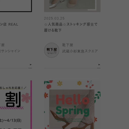
2025.03.25
ン店 REAL
☆人気商品☆ストッキング感覚で
履ける靴下
下屋
靴下屋
袋サンシャイン
武蔵小杉東急スクエア