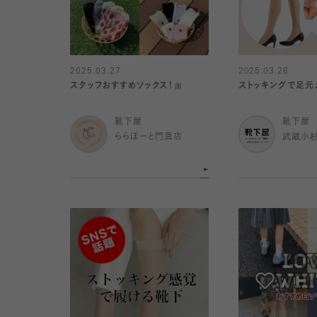
2025.03.27
2025.03.26
スタッフおすすめソックス！🎀
ストッキングで足元
靴下屋
靴下屋
ららぽーと門真店
武蔵小