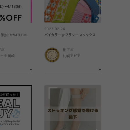
2025.03.26
️学割15%OFF✏️
バイカラー🌼フラワー🧦ソックス
下屋
靴下屋
ゾーナ川崎
札幌アピア