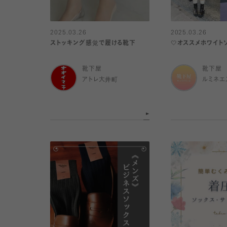
2025.03.26
2025.03.26
ストッキング感覚で履ける靴下
🤍オススメホワイト
靴下屋
靴下屋
アトレ大井町
ルミネエ