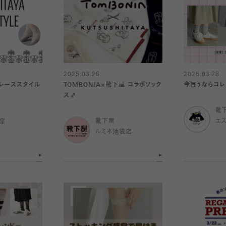
2025.03.28
2025.03.28
のレーススタイル
TOMBONIA×靴下屋 コラボソック
今買うならコレ
ス🧦
靴
窪
靴下屋
エ
ルミネ池袋店