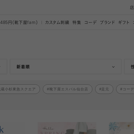
カスタム刺繍
特集
コーデ
ブランド
ギフト
,485円（靴下屋
fam）
人気ランキング順
新着順
武蔵小杉東急スクエア
靴下屋エスパル仙台店
足元
コー