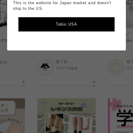
This is the website for Japan market and doesn't
ship to the US.
Tabio USA
2025.03.27
2025.03.27
ックス
【エスパル仙台店限定】スペシャル
TOMBONIA
プライス♬
ネ有楽町】
ル仙台
靴下屋
靴
エスパル仙台
ル