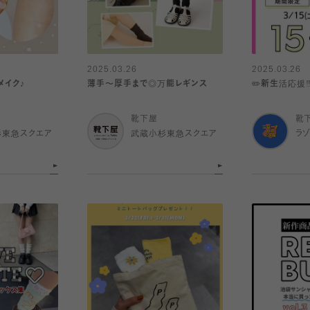
2025.03.26
2025.03.26
メイク♪
薄手〜厚手まで◎万能レギンス
✏️新生活応援‼
靴下屋
靴
杉東急スクエア
武蔵小杉東急スクエア
ラ