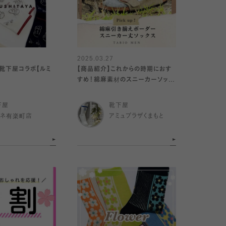
2025.03.27
×靴下屋コラボ【ルミ
【商品紹介】これからの時期におす
すめ！綿麻素材のスニーカーソック
ス
下屋
靴下屋
ミネ有楽町店
アミュプラザくまもと