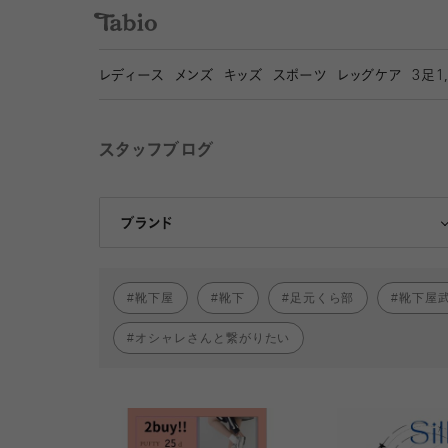
レディース
メンズ
キッズ
スポーツ
レッグケア
3
足1
スタッフブログ
靴下屋
Tabio
ブランド
靴下屋
靴下
足元くら部
靴下屋
オシャレさんと繋がりたい