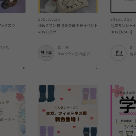
2025.03.26
2025.03.26
ソックス🤍
ゆめタウン特招会の靴下屋イベント
池袋サンシャイ
のお知らせ
BUY【vol.3】
スト店
靴下屋
靴
ゆめタウン光の森店
池