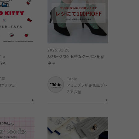
2025.03.28
Y ×
3/28〜3/30 お得なクーポン配信
AYA
中📣
下屋
Tabio
都ポルタ店
アミュプラザ鹿児島プレ
ミアム館