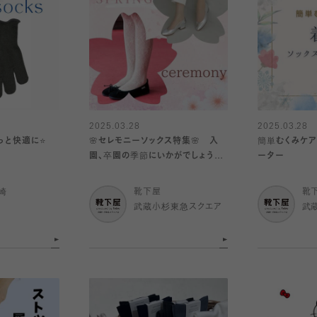
2025.03.28
2025.03.28
と快適に⭐️
🌸セレモニーソックス特集🌸 入
簡単むくみケア
園、卒園の季節にいかがでしょうか
ーター
♪(レディース、メンズ、キッズ)
崎
靴下屋
靴
武蔵小杉東急スクエア
武