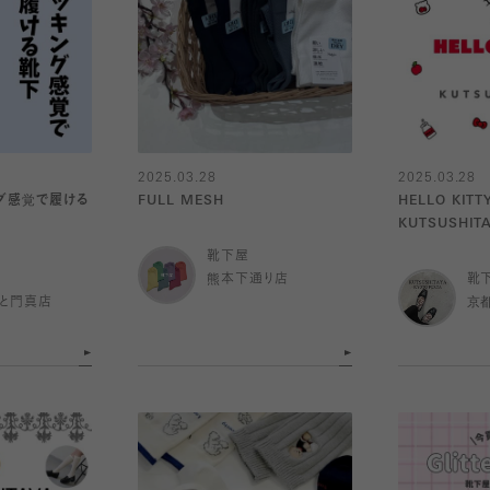
2025.03.28
2025.03.28
ング感覚で履ける
FULL MESH
HELLO KITT
KUTSUSHIT
靴下屋
熊本下通り店
靴
と門真店
京