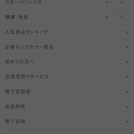
スポーツソックス
ハイソックス
81
マタニティレギンス
結婚式用ストッキング
匠シリーズ
〜110デニールタイツ
健康・美容
オーバーニー・ニーハイソックス
111
5
美脚ストッキング
フレッシャーズ向けソックス・靴下
ランニングソックス・靴下
分丈
〜210デニールタイツ
レギンス
人気商品ランキング
211
6
オールスルーストッキング
冠婚葬祭向けソックス・靴下
ゴルフソックス・靴下
インナーソックス
分丈レギンス
デニールタイツ以上（防寒・厚手タイツ）
定番ロングセラー商品
7
スーツカジュアルソックス・靴下
サッカー・フットサル用ソックス
加圧・着圧ソックス
分丈
レギンス
初めての方へ
8
ロングホーズ
ヨガソックス・靴下
冷えとり靴下
分丈
レギンス
店頭受取りサービス
10
スポーツ用レッグウォーマー
着圧・加圧タイツ
分丈
レギンス
靴下定期便
12
SS
むくみ対策
分丈レギンス
サイズ（21～23cm）
会員特典
13
S
足の疲れ対策
サイズ（22～25cm）
分丈レギンス
靴下辞典
M
足の臭い対策
サイズ（25～27cm）