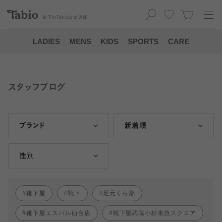
靴下の
Tabio
公式通販
LADIES
MENS
KIDS
SPORTS
CARE
スタッフブログ
ブランド
新着順
性別
靴下屋
靴下
足元くら部
靴下屋エスパル仙台店
靴下屋武蔵小杉東急スクエア