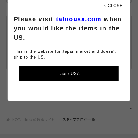
× CLOSE
Please visit
tabiousa.com
when
LINE公式
you would like the items in the
アカウント
US.
友だち追加で、
商品の最新情報や
お得な情報をお届け。
This is the website for Japan market and doesn't
ship to the US.
詳しくみる
Tabio USA
靴下のTabio公式通販サイト
スタッフブログ一覧