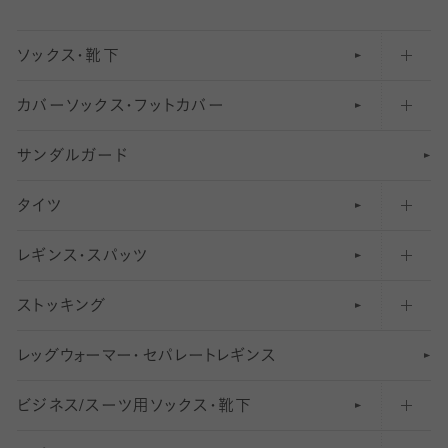
ソックス・靴下
カバーソックス・フットカバー
五本指ソックス・靴下
サンダルガード
足袋ソックス・靴下
フットカバー・カバーソックス（深め）
タイツ
無地・プレーンソックス・靴下
フットカバー・カバーソックス（ふつう）
レギンス・スパッツ
柄ソックス・靴下
フットカバー・カバーソックス（浅め）
30
デニール以下のタイツ（薄手タイツ）
ストッキング
スニーカー（くるぶし）用ソックス
31
柄レギンス
〜40デニールタイツ
レ
ッ
アンクル・ショートソックス（くるぶし上）
41
無地レギンス
伝線しにくいストッキング
グ
ウ
〜60デニールタイツ
ォ
ー
マ
ー
・
セ
パレー
ト
レ
ギン
ス
ビジネス/スーツ用
クルーソックス（ふくらはぎ下）
61
レギンスパンツ（レギパン）
ショートストッキング
〜80デニールタイツ
ソックス・靴下