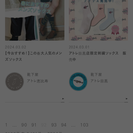
2024.03.02
2024.03.01
【今おすすめ！】この春大人気のメン
アトレ目黒店限定刺繍ソックス 販
ズソックス
売中
靴下屋
靴下屋
アトレ恵比寿
アトレ目黒
...
...
1
90
91
92
93
94
103