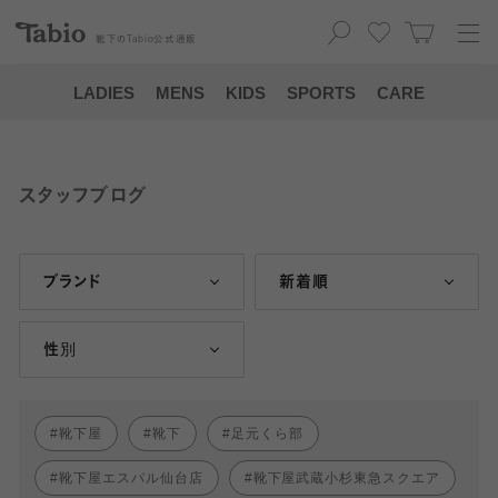
靴下の
Tabio
公式通販
LADIES
MENS
KIDS
SPORTS
CARE
スタッフブログ
ブランド
新着順
性別
靴下屋
靴下
足元くら部
靴下屋エスパル仙台店
靴下屋武蔵小杉東急スクエア