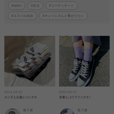
tabio
足元
コーディネート
エスパル仙台
オシャレさんと繋がりたい
2024.04.02
2024.04.01
メンズとお揃いソックス
定番2×2リブソックス！
靴下屋
靴下屋