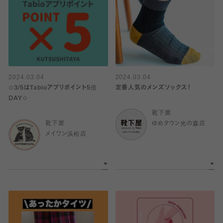
2024.03.04
2024.03.04
✩3/5はTabioアプリポイント5倍
定番人気のメンズソックス！
DAY✩
靴下屋
靴下屋
ゆめタウン光の森店
メイワン浜松店