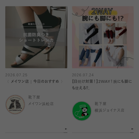
2026.07.25
2026.07.24
〈 メイワン店｜今日のおすすめ 〉
【日焼け対策！】2WAY！腕にも脚に
も使える⁉︎．
靴下屋
メイワン浜松店
靴下屋
横浜ジョイナス店