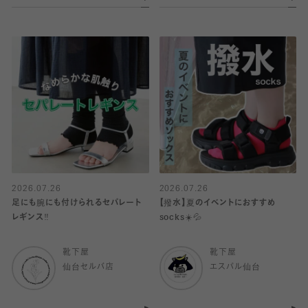
2026.07.26
2026.07.26
足にも腕にも付けられるセパレート
【撥水】夏のイベントにおすすめ
レギンス‼️
socks☀️💦
靴下屋
靴下屋
仙台セルバ店
エスパル仙台