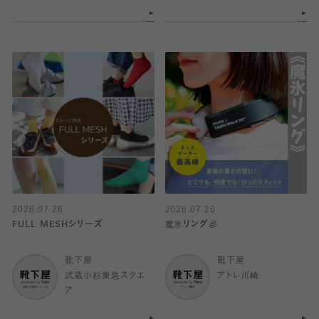
2026.07.26
2026.07.26
FULL MESHシリーズ
魔氷リング🧊
靴下屋
靴下屋
武蔵小杉東急スクエ
アトレ川崎
ア