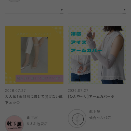
2026.07.27
2026.07.27
大人気！素肌風に履けて脱げない靴
【ひんや〜り】アームカバー🍨
下📣🎉🤍
靴下屋
靴下屋
仙台セルバ店
ルミネ池袋店