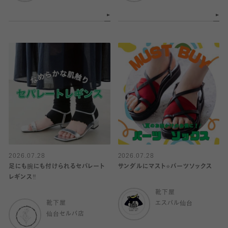
2026.07.28
2026.07.28
足にも腕にも付けられるセパレート
サンダルにマスト⭐️パーツソックス
レギンス‼️
靴下屋
靴下屋
エスパル仙台
仙台セルバ店