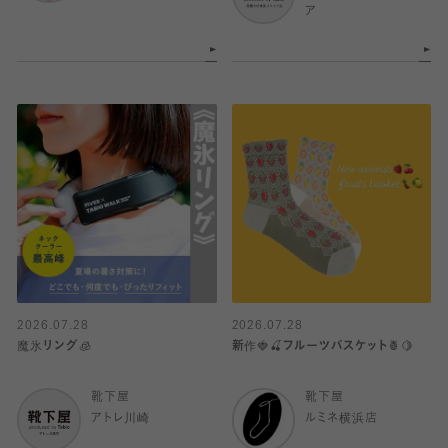
ア
2026.07.28
2026.07.28
魔氷リング🧊
新作🍓🍒フルーツバスケット🍍🍋
靴下屋
靴下屋
アトレ川崎
ルミネ横浜店