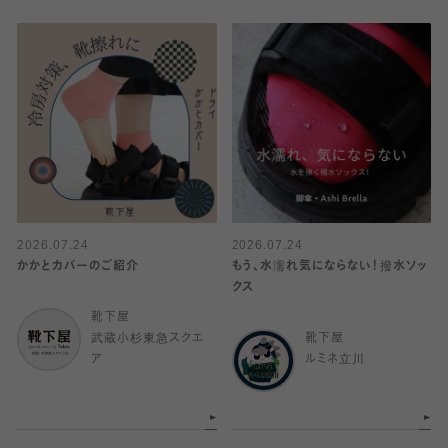
2026.07.24
2026.07.24
かかとカバーのご紹介
もう、水濡れ気にならない！撥水ソッ
クス
靴下屋
武蔵小杉東急スクエ
靴下屋
ア
ルミネ立川