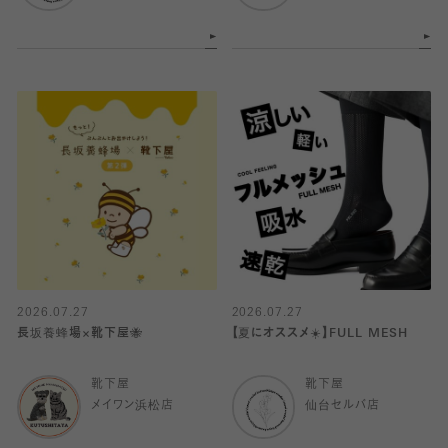
2026.07.27
2026.07.27
長坂養蜂場×靴下屋🐝
【夏にオススメ☀️】FULL MESH
靴下屋
靴下屋
メイワン浜松店
仙台セルバ店