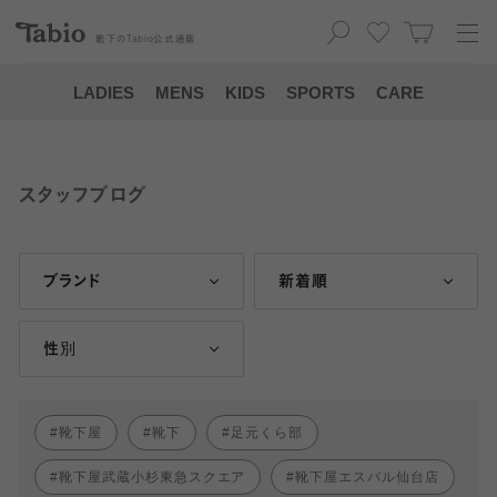
靴下の
Tabio
公式通販
LADIES
MENS
KIDS
SPORTS
CARE
スタッフブログ
ブランド
新着順
性別
靴下屋
靴下
足元くら部
靴下屋武蔵小杉東急スクエア
靴下屋エスパル仙台店