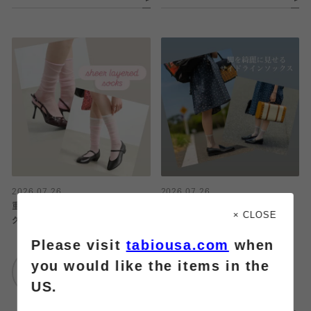
2026.07.26
2026.07.26
重ねて可愛いシアーレイヤードソッ
脚を綺麗に見せるサイド縦ラインソ
× CLOSE
クス💖
ックス
Please visit
tabiousa.com
when
靴下屋
靴下屋
you would like the items in the
ルミネ横浜店
ルミネ横浜店
US.