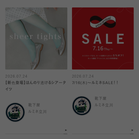
2026.07.24
2026.07.24
【新色登場】ほんのり透けるシアータ
7/16(木)〜ルミネSALE！！
イツ
靴下屋
靴下屋
ルミネ立川
ルミネ立川