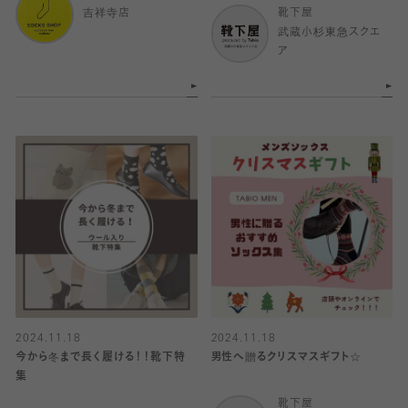
吉祥寺店
靴下屋
武蔵小杉東急スクエ
ア
2024.11.18
2024.11.18
今から冬まで長く履ける！！靴下特
男性へ贈るクリスマスギフト☆
集
靴下屋