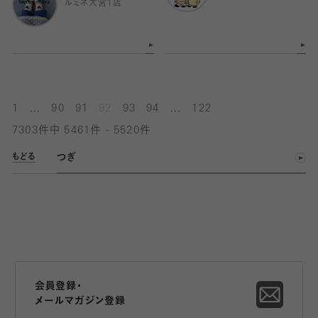
ルミネ大宮1店
...
...
1
90
91
92
93
94
122
7303件中 5461件 - 5520件
つぎ
もどる
会員登録・
メールマガジン登録