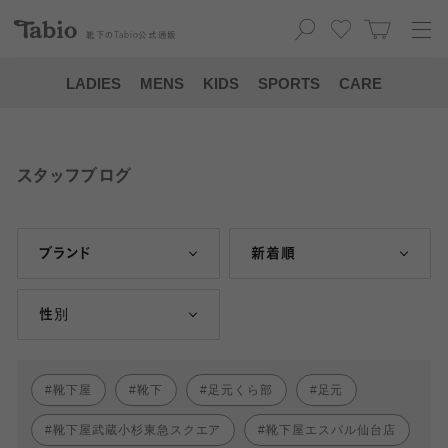
靴下の
Tabio
公式通販
LADIES
MENS
KIDS
SPORTS
CARE
スタッフブログ
ブランド
新着順
性別
靴下屋
靴下
足元くら部
足元
靴下屋武蔵小杉東急スクエア
靴下屋エスパル仙台店