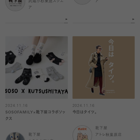
武蔵小杉東急スクエ
ア
ア
2024.11.16
2024.11.16
SOSOFAMILY×靴下屋コラボソッ
今日はタイツ。
クス
靴下屋
靴下屋
アトレ秋葉原店