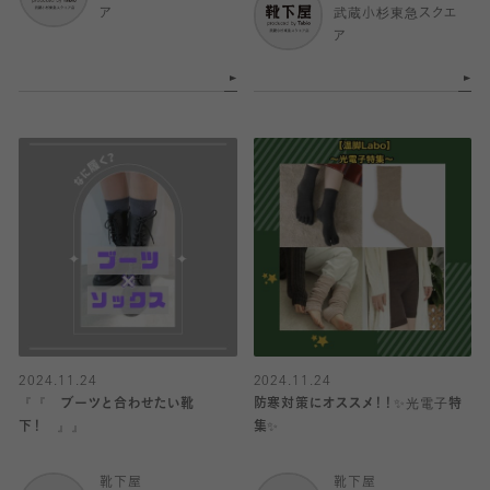
ア
武蔵小杉東急スクエ
ア
2024.11.24
2024.11.24
『『 ブーツと合わせたい靴
防寒対策にオススメ！！✨光電子特
下！ 』』
集✨
靴下屋
靴下屋