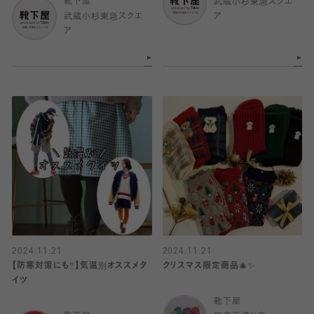
靴下屋
武蔵小杉東急スクエ
武蔵小杉東急スクエ
ア
ア
2024.11.21
2024.11.21
【防寒対策にも‼︎】気温別オススメタ
クリスマス限定商品🎄✨
イツ
靴下屋