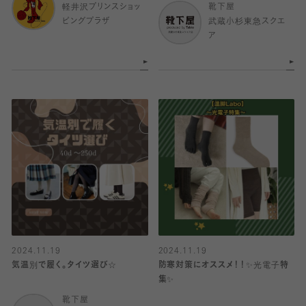
軽井沢プリンスショッ
靴下屋
ピングプラザ
武蔵小杉東急スクエ
ア
2024.11.19
2024.11.19
気温別で履く。タイツ選び☆
防寒対策にオススメ！！✨光電子特
集✨
靴下屋