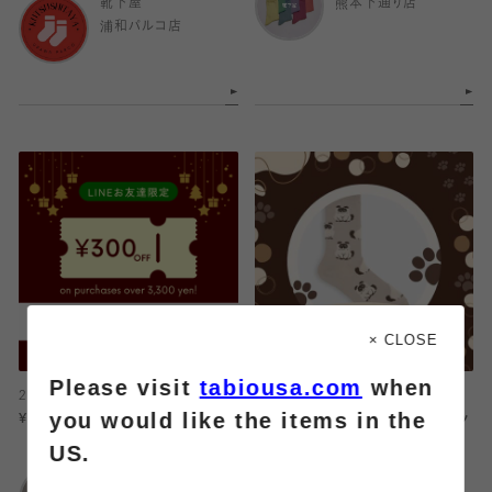
靴下屋
熊本下通り店
浦和パルコ店
× CLOSE
Please visit
tabiousa.com
when
2024.11.21
2024.11.20
you would like the items in the
¥3,300以上の購入で¥300OFF!!!
【どうぶつ】かわいい〜！キャットソッ
クス♡
US.
靴下屋