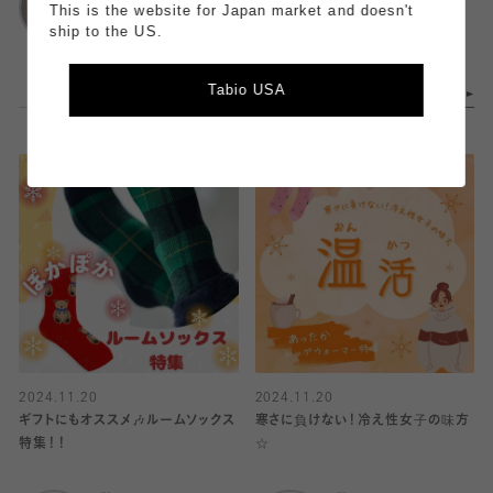
アトレ恵比寿
靴下屋
This is the website for Japan market and doesn't
武蔵小杉東急スクエ
ship to the US.
ア
Tabio USA
2024.11.20
2024.11.20
ギフトにもオススメ🎶ルームソックス
寒さに負けない！冷え性女子の味方
特集！！
☆