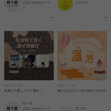
武蔵小杉東急スクエ
吉祥寺店
ア
2024.11.24
2024.11.24
気温別で履く。タイツ選び☆
寒さに負けない！冷え性女子の味方
☆
靴下屋
武蔵小杉東急スクエ
靴下屋