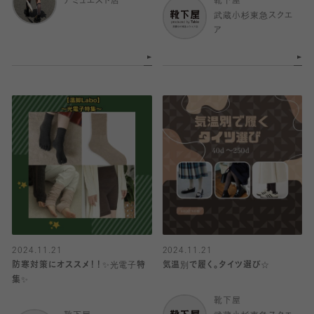
アミュエスト店
靴下屋
武蔵小杉東急スクエ
ア
2024.11.21
2024.11.21
防寒対策にオススメ！！✨光電子特
気温別で履く。タイツ選び☆
集✨
靴下屋