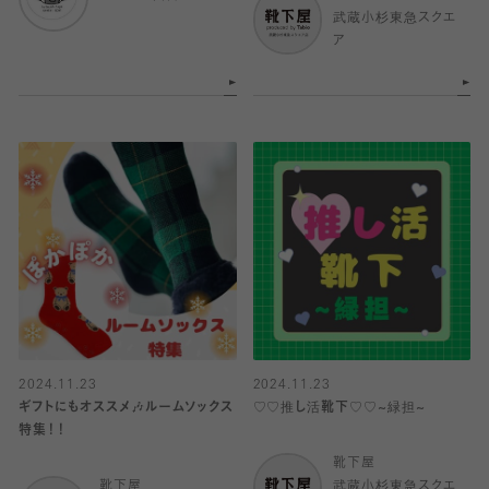
武蔵小杉東急スクエ
ア
2024.11.23
2024.11.23
ギフトにもオススメ🎶ルームソックス
♡♡推し活靴下♡♡~緑担~
特集！！
靴下屋
靴下屋
武蔵小杉東急スクエ