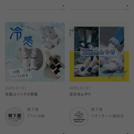
2026.07.01
2026.07.01
冷感🧊ソックス特集
足元冷んやり
靴下屋
靴下屋
アトレ川崎
イオンモール橿原店