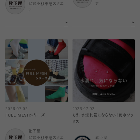
武蔵小杉東急スクエ
ア
ア
2026.07.02
2026.07.02
FULL MESHシリーズ
もう、水濡れ気にならない！撥水ソッ
クス
靴下屋
武蔵小杉東急スクエ
靴下屋