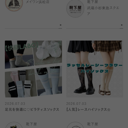
メイワン浜松店
靴下屋
武蔵小杉東急スクエ
ア
2026.07.03
2026.07.03
足元を快適に♡ピラティスソックス
【人気】レースハイソックス🌼
靴下屋
靴下屋