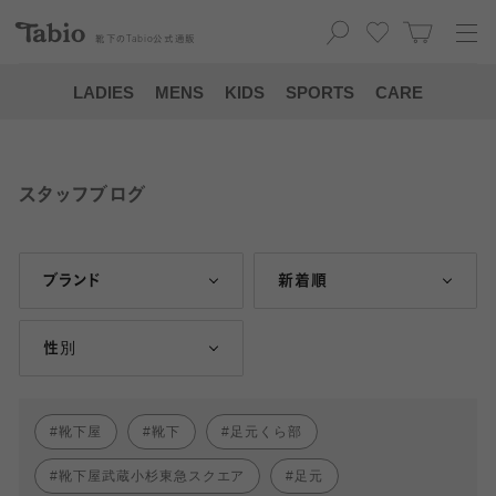
靴下の
Tabio
公式通販
LADIES
MENS
KIDS
SPORTS
CARE
スタッフブログ
ブランド
新着順
性別
靴下屋
靴下
足元くら部
靴下屋武蔵小杉東急スクエア
足元