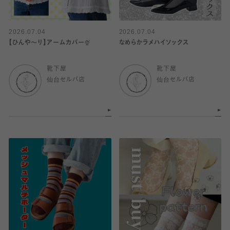
2026.07.04
2026.07.04
【ひんや〜り】アームカバー🍨
なめらかラメハイソックス
靴下屋
靴下屋
仙台セルバ店
仙台セルバ店