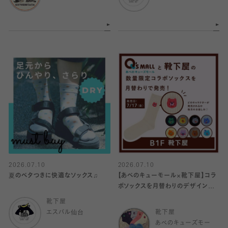
2026.07.10
2026.07.10
夏のベタつきに快適なソックス♫
【あべのキューモール×靴下屋】コラ
ボソックスを月替わりのデザインで
発売‼️
靴下屋
エスパル仙台
靴下屋
あべのキューズモー