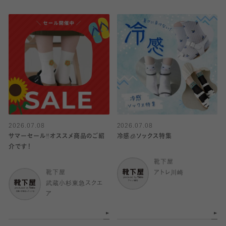
2026.07.08
2026.07.08
サマーセール‼︎オススメ商品のご紹
冷感🧊ソックス特集
介です！
靴下屋
靴下屋
アトレ川崎
武蔵小杉東急スクエ
ア