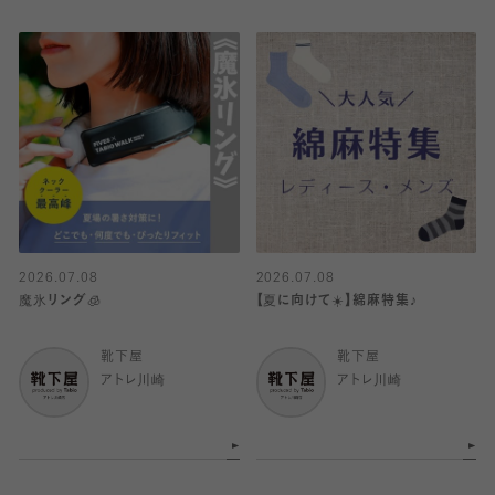
2026.07.08
2026.07.08
魔氷リング🧊
【夏に向けて☀️】綿麻特集♪
靴下屋
靴下屋
アトレ川崎
アトレ川崎