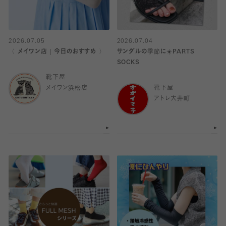
2026.07.05
2026.07.04
〈 メイワン店｜今日のおすすめ 〉
サンダルの季節に☀️PARTS
SOCKS
靴下屋
メイワン浜松店
靴下屋
アトレ大井町