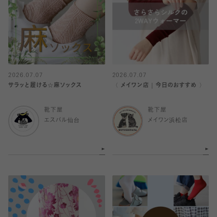
2026.07.07
2026.07.07
サラッと履ける☆麻ソックス
〈 メイワン店｜今日のおすすめ 〉
靴下屋
靴下屋
エスパル仙台
メイワン浜松店