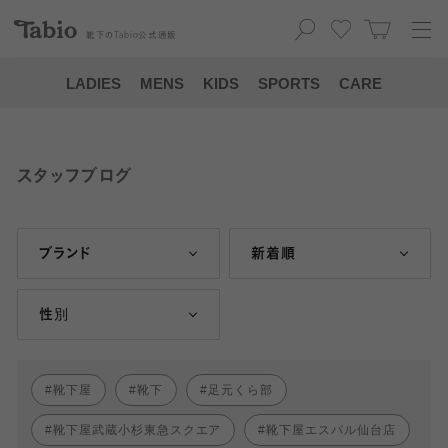
靴下の
Tabio
公式通販
LADIES
MENS
KIDS
SPORTS
CARE
スタッフブログ
ブランド
新着順
性別
靴下屋
靴下
足元くら部
靴下屋武蔵小杉東急スクエア
靴下屋エスパル仙台店