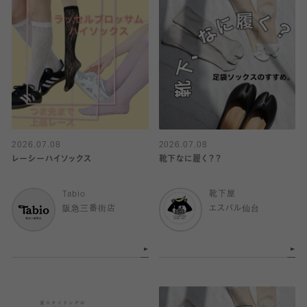
2026.07.08
2026.07.08
レーシーハイソックス
靴下なに履く？？
Tabio
靴下屋
阪急三番街店
エスパル仙台