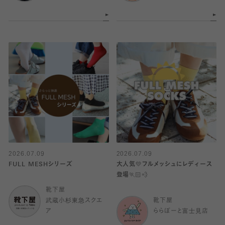
2026.07.09
2026.07.09
FULL MESHシリーズ
大人気💛フルメッシュにレディース
登場🏃🏻💨
靴下屋
武蔵小杉東急スクエ
靴下屋
ア
ららぽーと富士見店