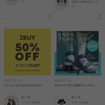
ア
武蔵小杉東急スクエ
ア
2026.07.10
2026.07.10
7/11(土)より2BUY50%OFF
夏のベタつきに快適なソックス♫
靴下屋
靴下屋
メイワン浜松店
エスパル仙台