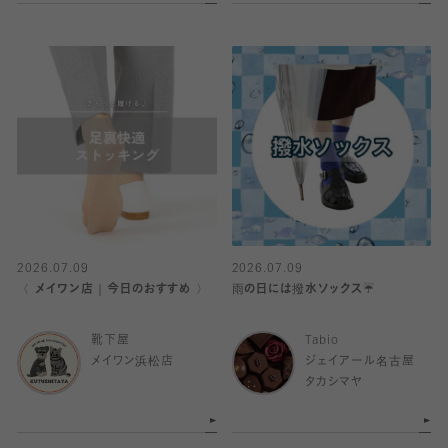
2026.07.09
2026.07.09
〈 メイワン店｜今日のおすすめ 〉
雨の日には撥水ソックス☔️
靴下屋
Tabio
メイワン浜松店
ジェイアール名古屋
タカシマヤ