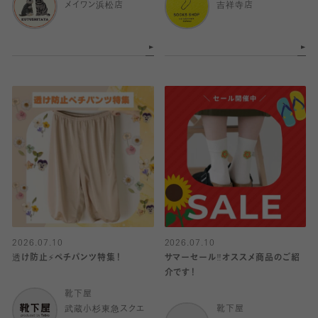
メイワン浜松店
吉祥寺店
2026.07.10
2026.07.10
透け防止⚡️ペチパンツ特集！
サマーセール‼︎オススメ商品のご紹
介です！
靴下屋
武蔵小杉東急スクエ
靴下屋