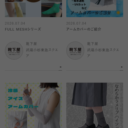
2026.07.04
2026.07.04
FULL MESHシリーズ
アームカバーのご紹介
靴下屋
靴下屋
武蔵小杉東急スクエ
武蔵小杉東急スクエ
ア
ア