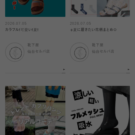
2026.07.05
2026.07.05
カラフル❗️可愛い❗️夏❗️
☀️夏に履きたい花柄まとめ🌻
靴下屋
靴下屋
仙台セルバ店
仙台セルバ店