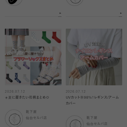
2026.07.12
2026.07.12
☀️夏に履きたい花柄まとめ🌻
UVカット率98%‼︎レギンス/アーム
カバー
靴下屋
仙台セルバ店
靴下屋
仙台セルバ店