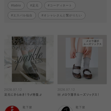
tabio
足元
コーディネート
エスパル仙台
オシャレさんと繋がりたい
2026.07.12
2026.07.12
足元にきらめき！ラメ特集🧦
🆕 メロウ薄手ルーズソックス！
靴下屋
靴下屋