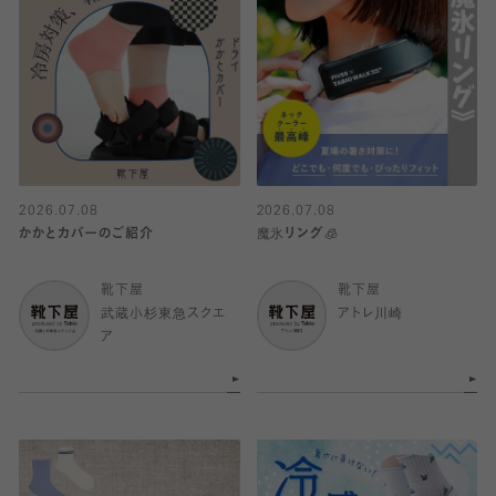
2026.07.08
2026.07.08
かかとカバーのご紹介
魔氷リング🧊
靴下屋
靴下屋
武蔵小杉東急スクエ
アトレ川崎
ア