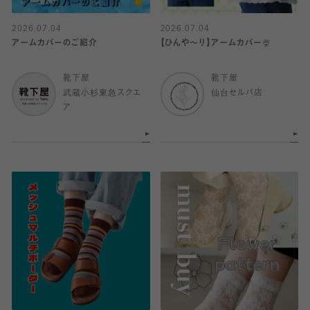
2026.07.04
2026.07.04
アームカバーのご紹介
【ひんや〜り】アームカバー🍨
靴下屋
靴下屋
武蔵小杉東急スクエ
仙台セルバ店
ア