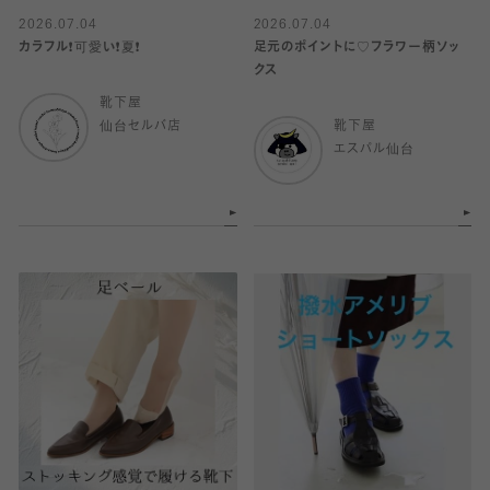
2026.07.04
2026.07.04
カラフル❗️可愛い❗️夏❗️
足元のポイントに♡フラワー柄ソッ
クス
靴下屋
仙台セルバ店
靴下屋
エスパル仙台