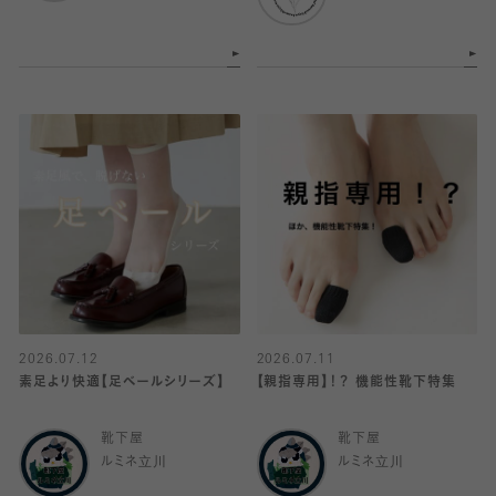
2026.07.12
2026.07.11
素足より快適【足ベールシリーズ】
【親指専用】！？ 機能性靴下特集
靴下屋
靴下屋
ルミネ立川
ルミネ立川