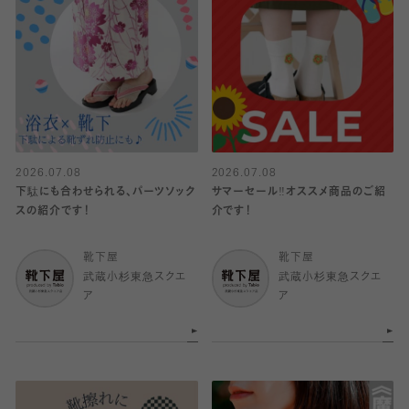
2026.07.08
2026.07.08
下駄にも合わせられる、パーツソック
サマーセール‼︎オススメ商品のご紹
スの紹介です！
介です！
靴下屋
靴下屋
武蔵小杉東急スクエ
武蔵小杉東急スクエ
ア
ア