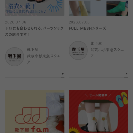
2026.07.06
2026.07.06
下駄にも合わせられる、パーツソック
FULL MESHシリーズ
スの紹介です！
靴下屋
靴下屋
武蔵小杉東急スクエ
武蔵小杉東急スクエ
ア
ア