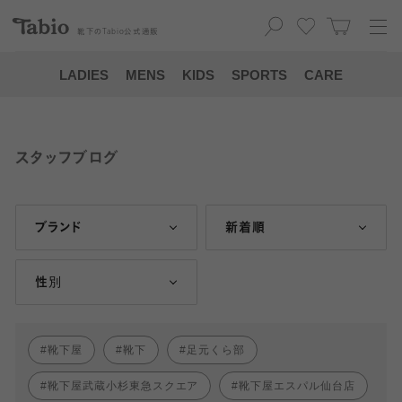
靴下の
Tabio
公式通販
LADIES
MENS
KIDS
SPORTS
CARE
スタッフブログ
ブランド
新着順
性別
靴下屋
靴下
足元くら部
靴下屋武蔵小杉東急スクエア
靴下屋エスパル仙台店