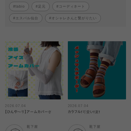
tabio
足元
コーディネート
エスパル仙台
オシャレさんと繋がりたい
2026.07.04
2026.07.04
【ひんや〜り】アームカバー🍨
カラフル❗️可愛い❗️夏❗️
靴下屋
靴下屋