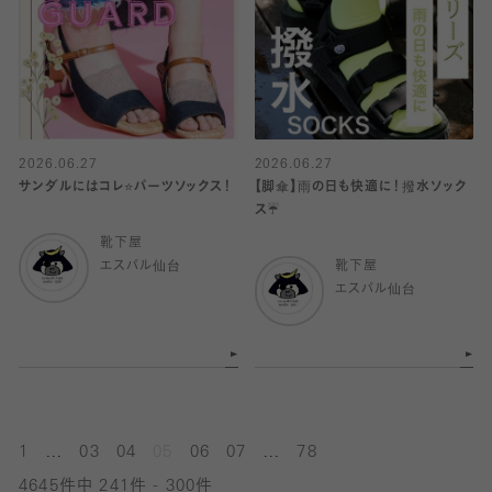
2026.06.27
2026.06.27
サンダルにはコレ⭐️パーツソックス！
【脚傘】雨の日も快適に！撥水ソック
ス☔️
靴下屋
エスパル仙台
靴下屋
エスパル仙台
...
...
1
03
04
05
06
07
78
4645件中 241件 - 300件