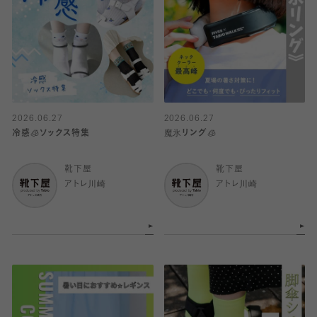
2026.06.27
2026.06.27
冷感🧊ソックス特集
魔氷リング🧊
靴下屋
靴下屋
アトレ川崎
アトレ川崎