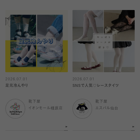
2026.07.01
2026.07.01
足元冷んやり
SNSで人気♡レースタイツ
靴下屋
靴下屋
イオンモール橿原店
エスパル仙台