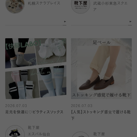
札幌ステラプレイス
武蔵小杉東急スクエ
ア
2026.07.03
2026.07.03
足元を快適に♡ピラティスソックス
【人気】ストッキング感覚で履ける靴
下
靴下屋
エスパル仙台
靴下屋