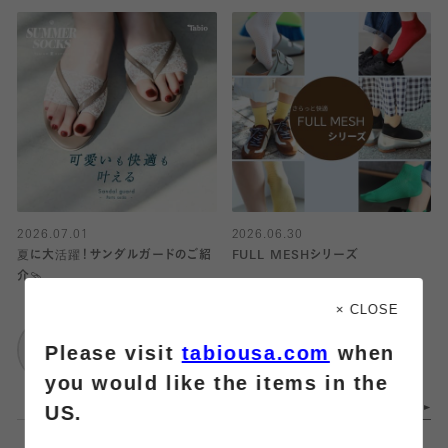
2026.07.01
2026.06.30
夏に大活躍！サンダルガードのご紹
FULL MESHシリーズ
介🩴
靴下屋
× CLOSE
Tabio
武蔵小杉東急スクエ
Please visit
tabiousa.com
when
グランフロント大阪
ア
you would like the items in the
US.