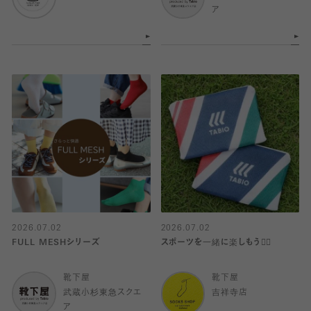
ア
2026.07.02
2026.07.02
FULL MESHシリーズ
スポーツを一緒に楽しもう🏋️‍♀️
靴下屋
靴下屋
武蔵小杉東急スクエ
吉祥寺店
ア