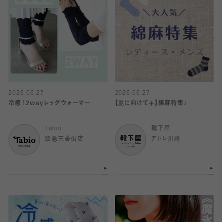
2026.06.27
2026.06.27
冷感！2wayレッグウォーマー
【夏に向けて☀️】綿麻特集♪
Tabio
靴下屋
阪急三番街店
アトレ川崎