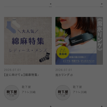
2026.07.01
2026.07.01
【夏に向けて☀️】綿麻特集♪
魔氷リング🧊
靴下屋
靴下屋
アトレ川崎
アトレ川崎