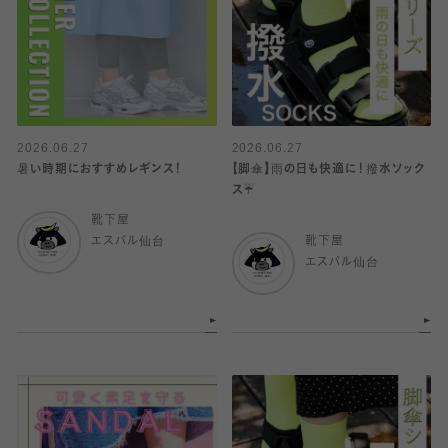
2026.06.27
2026.06.27
暑い時期におすすめレギンス！
【脚傘】雨の日も快適に！撥水ソック
ス☔️
靴下屋
エスパル仙台
靴下屋
エスパル仙台