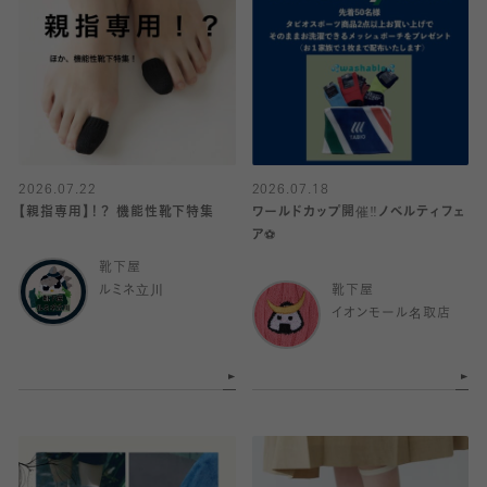
2026.07.22
2026.07.18
【親指専用】！？ 機能性靴下特集
ワールドカップ開催‼️ノベルティフェ
ア⚽️
靴下屋
ルミネ立川
靴下屋
イオンモール名取店