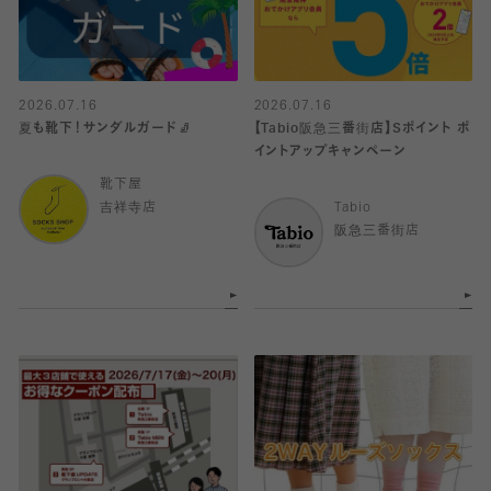
2026.07.16
2026.07.16
夏も靴下！サンダルガード🧦
【Tabio阪急三番街店】Sポイント ポ
イントアップキャンペーン
靴下屋
吉祥寺店
Tabio
阪急三番街店