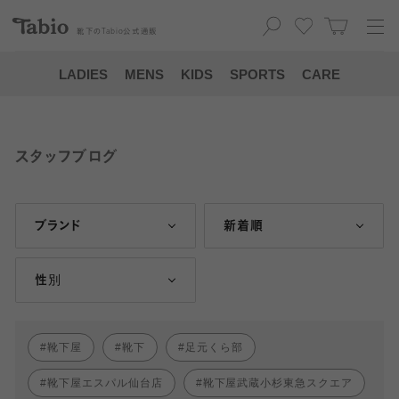
靴下の
Tabio
公式通販
LADIES
MENS
KIDS
SPORTS
CARE
スタッフブログ
ブランド
新着順
性別
靴下屋
靴下
足元くら部
靴下屋エスパル仙台店
靴下屋武蔵小杉東急スクエア