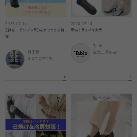
2026.07.14
2026.07.14
【脚傘 アシブレラ】撥水ソックス特
新色！ラメバイカラー
集
Tabio
靴下屋
阪急三番街店
ルミネ大宮1店