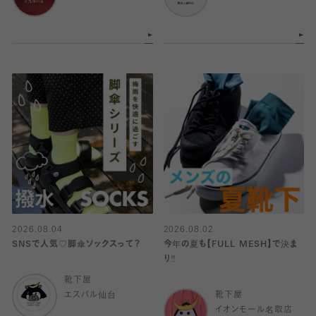
2026.08.04
2026.08.02
SNSで人気♡脚傘ソックスって？
今年の夏も【FULL MESH】で決ま
り️‼️
靴下屋
エスパル仙台
靴下屋
イオンモール名取店