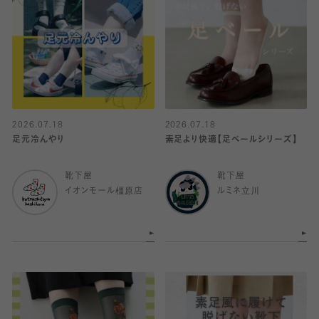
2026.07.18
2026.07.18
足元冷んやり
素足より快適【足ベールシリーズ】
靴下屋
靴下屋
イオンモール橿原店
ルミネ立川