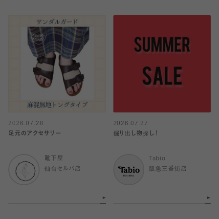
2026.07.28
2026.07.27
足元のアクセサリー
掘り出し物探し！
靴下屋
Tabio
仙台セルバ店
阪急三番街店