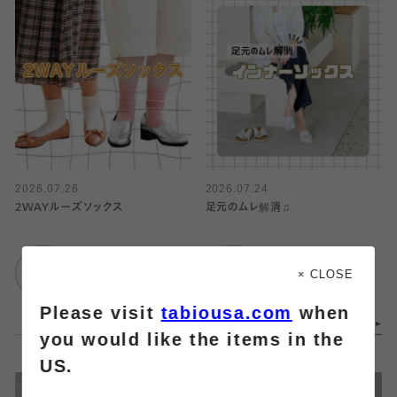
2026.07.26
2026.07.24
2WAYルーズソックス
足元のムレ解消♫
靴下屋
靴下屋
仙台セルバ店
イオンモール橿原店
× CLOSE
Please visit
tabiousa.com
when
you would like the items in the
US.