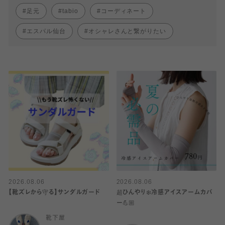
足元
tabio
コーディネート
エスパル仙台
オシャレさんと繋がりたい
2026.08.06
2026.08.06
【靴ズレから守る】サンダルガード
超ひんやり❄️冷感アイスアームカバ
ー💪🏼
靴下屋