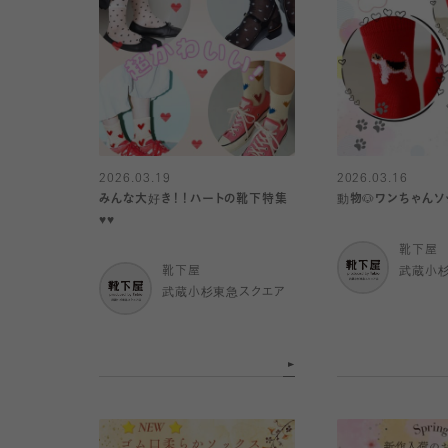
2026.03.19
2026.03.16
みんな大好き！！ハートの靴下特集
動物🐶ワンちゃんソ
♥️♥️
靴下屋
靴下屋
武蔵小
武蔵小杉東急スクエア