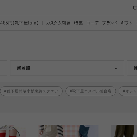
カスタム刺繍
特集
コーデ
ブランド
ギフト
,485円（靴下屋
fam）
人気ランキング順
新着順
靴下屋武蔵小杉東急スクエア
靴下屋エスパル仙台店
オシ