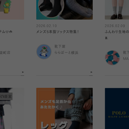
2026.02.10
2026.02.09
ム🩵☘️
メンズ5本指ソックス特集！
ふんわり生地の
🧵
靴下屋
有楽町店
ららぽーと横浜
靴
MA