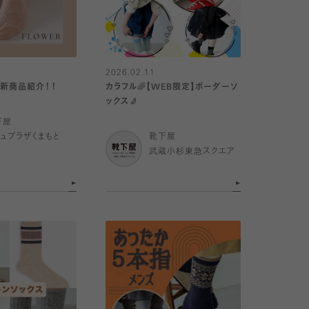
2026.02.11
円】新商品紹介！！
カラフル🌈【WEB限定】ボーダーソ
ックス🧦
下屋
ミュプラザくまもと
靴下屋
武蔵小杉東急スクエア