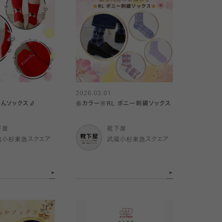
2026.03.01
んソックス🧦
春カラー🌸RL ポニー刺繍ソックス
下屋
靴下屋
蔵小杉東急スクエア
武蔵小杉東急スクエア