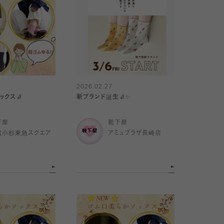
2026.02.27
ックス🧦
新ブランド誕生🧦✨
下屋
靴下屋
蔵小杉東急スクエア
アミュプラザ長崎店