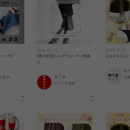
2026.02.27
2026.02.27
ズソックス
【寒さ対策】レッグウォーマー特集
秋のオススメソ
🧦
靴
と横浜
靴下屋
武
アトレ大井町