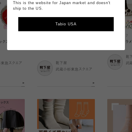
This is the website for Japan market and doesn't
ship to the US.
Tabio USA
2026.02.17
2026.02.17
ックス🧦
カラフル🌈【WEB限定】ボーダーソ
万能✨透けラメ
ックス🧦
靴
杉東急スクエア
靴下屋
武
武蔵小杉東急スクエア