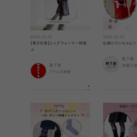
2026.02.20
2026.02.20
【寒さ対策】レッグウォーマー特集
動物🐶ワンちゃんソ
🧦
靴下屋
靴下屋
武蔵小
アトレ大井町