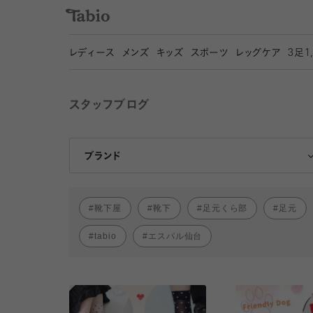
レディース
メンズ
キッズ
スポーツ
レッグケア
3
足1
スタッフブログ
靴下屋
Tabio
ブランド
靴下屋
靴下
足元くら部
足元
tabio
エスパル仙台