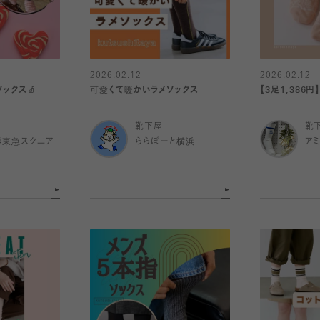
2026.02.12
2026.02.12
ソックス🧦
可愛くて暖かいラメソックス
【3足1,386
靴下屋
靴
杉東急スクエア
ららぽーと横浜
ア