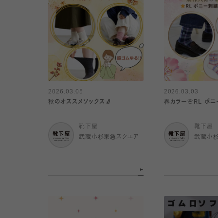
2026.03.05
2026.03.03
秋のオススメソックス🧦
春カラー🌸RL ポ
靴下屋
靴下屋
武蔵小杉東急スクエア
武蔵小