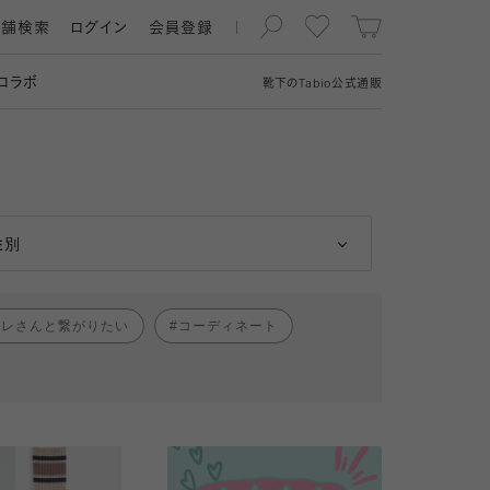
店舗検索
ログイン
会員登録
コラボ
靴下の
Tabio
公式通販
男性
女性
性別
ャレさんと繋がりたい
コーディネート