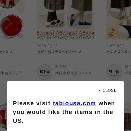
2026.02.22
2026.02.21
ックス🧦
万能✨透けラメハイソック🧦
秋のオススメソ
靴下屋
靴
杉東急スクエア
武蔵小杉東急スクエア
武
× CLOSE
Please visit
tabiousa.com
when
you would like the items in the
US.