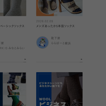
2026.02.09
ベーシックソックス
メンズあったか5本指ソックス
靴下屋
下屋
ららぽーと横浜
RK IS みなとみらい