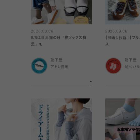
2026.08.06
2026.08.06
8/8は世界猫の日『猫ソックス特
【風通し抜群！】フル
集』🐈
ス
靴下屋
靴下屋
アトレ目黒
浦和パ