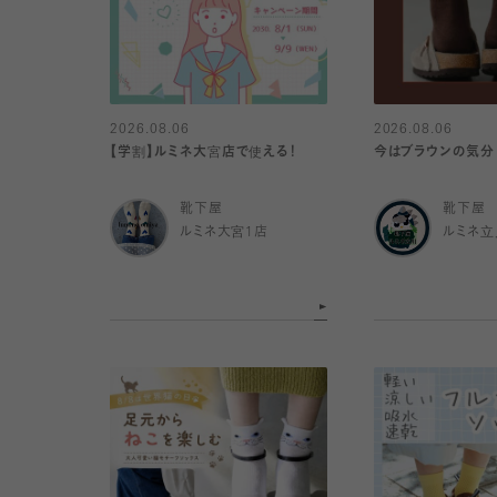
2026.08.06
2026.08.06
【学割】ルミネ大宮店で使える！
今はブラウンの気分
靴下屋
靴下屋
ルミネ大宮1店
ルミネ立