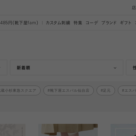
カスタム刺繍
特集
コーデ
ブランド
ギフト
,485円（靴下屋
fam）
人気ランキング順
新着順
武蔵小杉東急スクエア
靴下屋エスパル仙台店
足元
エス