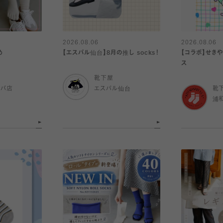
2026.08.06
2026.08.06
め
【エスパル仙台】8月の推し socks！
【コラボ】せき
ス
靴下屋
ルバ店
エスパル仙台
靴
浦