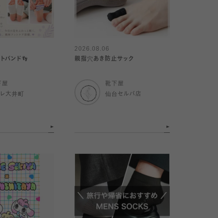
2026.08.06
ットバンド👣
親指穴あき防止サック
下屋
靴下屋
トレ大井町
仙台セルバ店