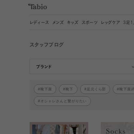
レディース
メンズ
キッズ
スポーツ
レッグケア
3
足1
スタッフブログ
靴下屋
Tabio
ブランド
靴下屋
靴下
足元くら部
靴下屋
オシャレさんと繋がりたい