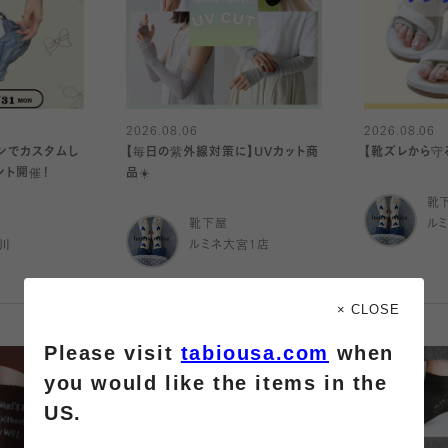
2026.08.06
2026.08.06
ボンでカスタムし
【毎日の紫外線対策に】UVカット商
【靴ズレから守
ント開催！
品☀️
靴
靴下屋
ル
川
ルミネ大宮1店
× CLOSE
Please visit
tabiousa.com
when
you would like the items in the
US.