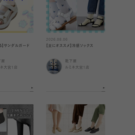
2026.08.06
る】サンダルガード
【夏にオススメ】冷感ソックス
下屋
靴下屋
ミネ大宮1店
ルミネ大宮1店