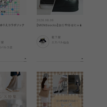
2026.08.06
やゆりえコラボソック
【MENSsocks】旅行や帰省に✈️🧳
靴下屋
下屋
エスパル仙台
和パルコ店