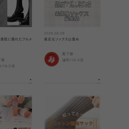
2026.08.06
吸水速乾に優れたフルメ
素足風ソックス総集め
靴下屋
下屋
浦和パルコ店
和パルコ店