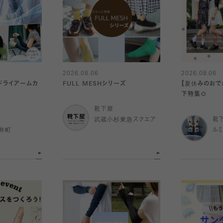
2026.08.06
2026.08.06
感ドライアームカ
FULL MESHシリーズ
【夏休みのおで
下特集🌻
靴下屋
武蔵小杉東急スクエア
靴
井町
ル