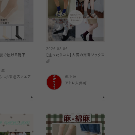
2026.08.06
感覚で履ける靴下
【迷ったらコレ】人気の定番ソックス
🌈
下屋
蔵小杉東急スクエア
靴下屋
アトレ大井町