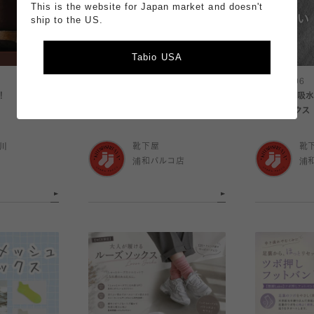
This is the website for Japan market and doesn't
ship to the US.
Tabio USA
2026.08.06
2026.08.06
！
アームカバー＆レッグウォーマー☀️
【 メンズ 】
🍉
ッシュソックス
川
靴下屋
靴
浦和パルコ店
浦