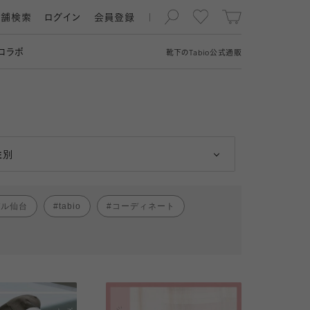
店舗検索
ログイン
会員登録
コラボ
靴下の
Tabio
公式通販
男性
女性
性別
パル仙台
tabio
コーディネート