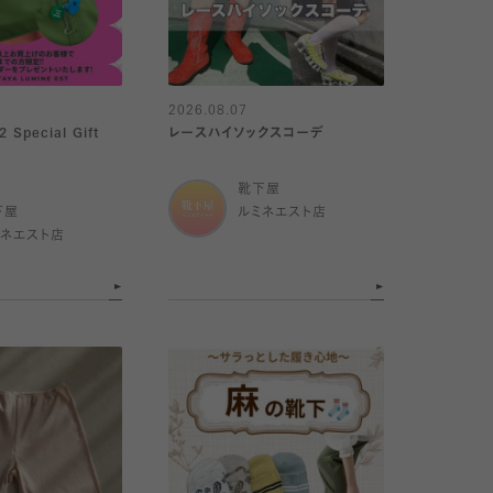
2026.08.07
Special Gift
レースハイソックスコーデ
靴下屋
下屋
ルミネエスト店
ミネエスト店