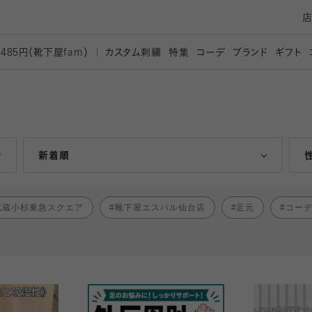
カスタム刺繍
特集
コーデ
ブランド
ギフト
,485円（靴下屋
fam）
人気ランキング順
新着順
武蔵小杉東急スクエア
靴下屋エスパル仙台店
足元
コー