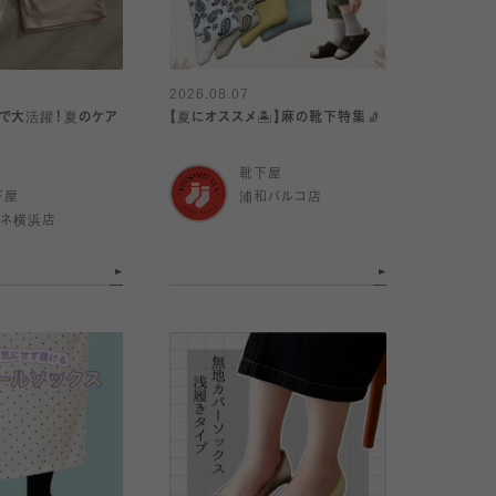
2026.08.07
で大活躍！夏のケア
【夏にオススメ🏝️】麻の靴下特集🧦
靴下屋
下屋
浦和パルコ店
ミネ横浜店