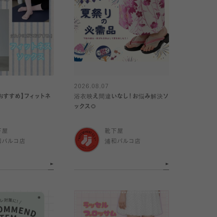
2026.08.07
おすすめ】フィットネ
浴衣映え間違いなし！お悩み解決ソ
ックス🌻
下屋
靴下屋
和パルコ店
浦和パルコ店