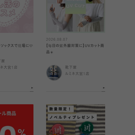
2026.08.07
ーソックスで現場に🩷
【毎日の紫外線対策に】UVカット商
品☀️
下屋
ミネ大宮1店
靴下屋
ルミネ大宮1店