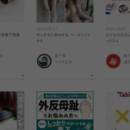
2026.08.07
2026.08.07
機能性靴下特集
サンダルに合わせる、ベージュソッ
浴衣映え間違
クス
ックス🌻
川
靴下屋
靴
ルミネ立川
浦