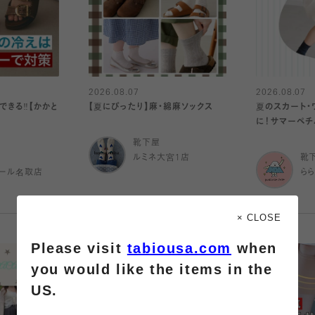
2026.08.07
2026.08.07
きる‼️【かかと
【夏にぴったり】麻・綿麻ソックス
夏のスカート・
に！サマーペチ
靴下屋
ルミネ大宮1店
靴
ール名取店
ら
× CLOSE
Please visit
tabiousa.com
when
you would like the items in the
US.