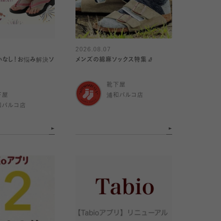
2026.08.07
いなし！お悩み解決ソ
メンズの綿麻ソックス特集🧦
靴下屋
下屋
浦和パルコ店
和パルコ店