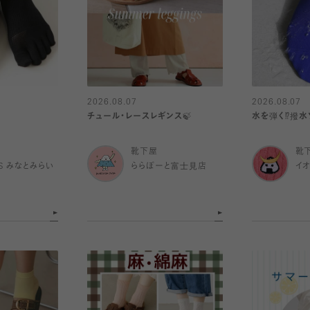
2026.08.07
2026.08.07
チュール・レースレギンス🍃
水を弾く⁉️撥水
靴下屋
靴
IS みなとみらい
ららぽーと富士見店
イ