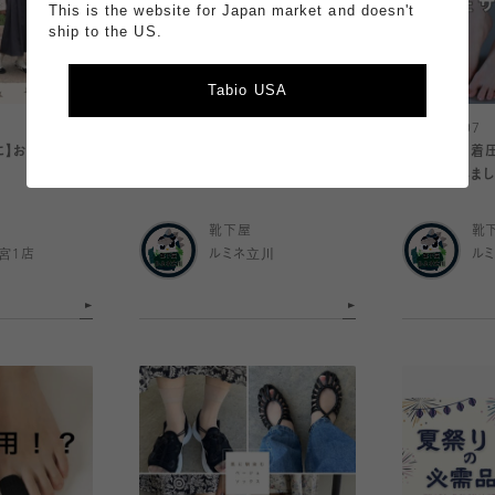
This is the website for Japan market and doesn't
ship to the US.
Tabio USA
2026.08.07
2026.08.07
に】おそろい靴
【店舗限定】人気の刺繍ソックス限
【大人気！】着
定カラー発売！
扱い開始しまし
靴下屋
靴
宮1店
ルミネ立川
ル