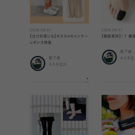
2026.08.07
2026.08.07
【透け対策にも】オススメのインナー
【親指専用】！？ 
レギンス特集
靴下屋
靴下屋
ルミネ立
ルミネ立川