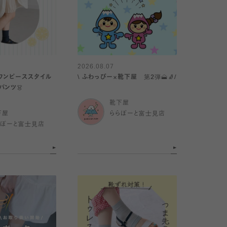
2026.08.07
ワンピーススタイル
\ ふわっぴー×靴下屋 第2弾🗻🧦/
パンツ👗
靴下屋
下屋
ららぽーと富士見店
らぽーと富士見店