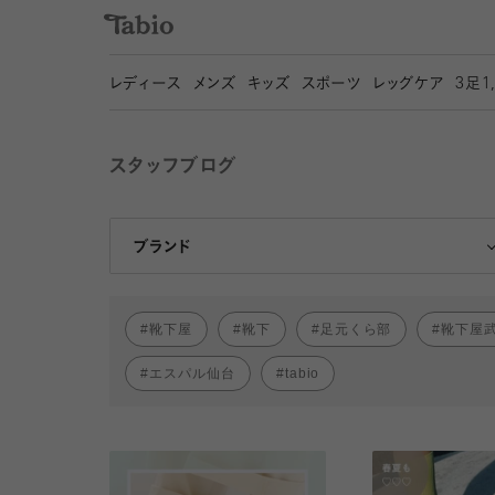
レディース
メンズ
キッズ
スポーツ
レッグケア
3
足1
スタッフブログ
靴下屋
Tabio
ブランド
靴下屋
靴下
足元くら部
靴下屋
エスパル仙台
tabio