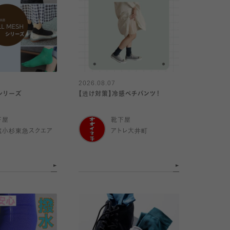
2026.08.07
Hシリーズ
【透け対策】冷感ペチパンツ！
下屋
靴下屋
蔵小杉東急スクエア
アトレ大井町