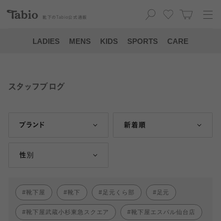
靴下の
Tabio
公式通販
LADIES
MENS
KIDS
SPORTS
CARE
スタッフブログ
ブランド
新着順
性別
靴下屋
靴下
足元くら部
足元
靴下屋武蔵小杉東急スクエア
靴下屋エスパル仙台店