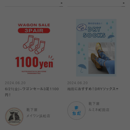
2024.06.20
2024.06.20
6/21(金)~ワゴンセール3足1100
梅雨におすすめ！DRYソックス☂️
円！
靴下屋
靴下屋
ルミネ町田店
メイワン浜松店