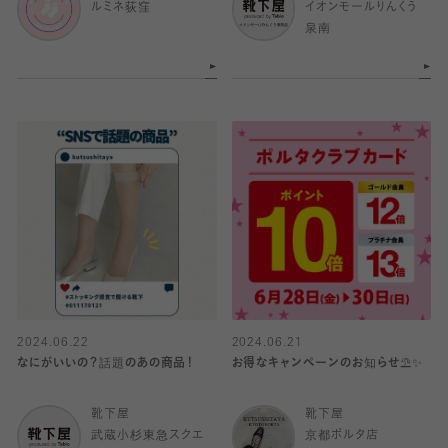
ルミネ荻窪
イオンモールりんくう
泉南
2024.06.22
2024.06.21
なにがいいの？話題のあの商品！
お得なキャンペーンのお知らせ⛱️✨
靴下屋
靴下屋
武蔵小杉東急スクエ
京都ポルタ店