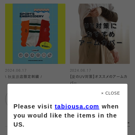
2024.06.17
2024.06.17
\ 秋葉原店限定刺繍 /
【夏のUV対策】オススメのアームカ
バー
靴下屋
× CLOSE
アトレ秋葉原店
靴下屋
Please visit
tabiousa.com
when
ルミネ立川
you would like the items in the
US.