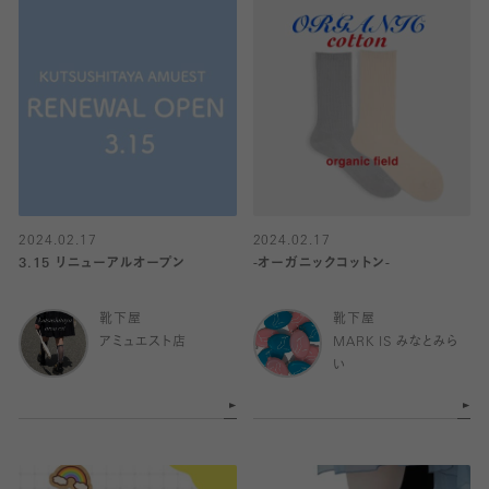
2024.02.17
2024.02.17
3.15 リニューアルオープン
-オーガニックコットン-
靴下屋
靴下屋
アミュエスト店
MARK IS みなとみら
い