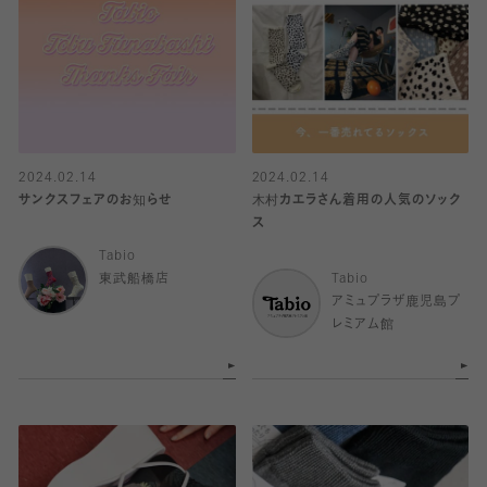
2024.02.14
2024.02.14
サンクスフェアのお知らせ
木村カエラさん着用の人気のソック
ス
Tabio
東武船橋店
Tabio
アミュプラザ鹿児島プ
レミアム館