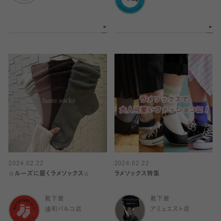
2024.02.22
2024.02.22
☆ルーズに履くラメソックス☆
ラメソックス特集
靴下屋
靴下屋
浦和パルコ店
アミュエスト店