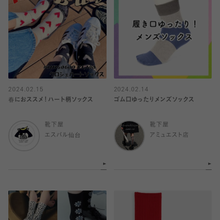
2024.02.15
2024.02.14
春におススメ！ハート柄ソックス
ゴム口ゆったりメンズソックス
靴下屋
靴下屋
エスパル仙台
アミュエスト店