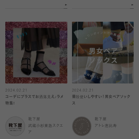
2024.02.21
2024.02.21
コーデにプラスでお洒落見え♪ラメ
普段使いしやすい！男女ペアソック
特集!
ス
靴下屋
靴下屋
武蔵小杉東急スクエ
アトレ恵比寿
ア