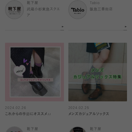
靴下屋
Tabio
武蔵小杉東急スクエ
阪急三番街店
ア
2024.02.26
2024.02.25
これからの季節にオススメ♪♪
メンズカジュアルソックス
靴下屋
靴下屋