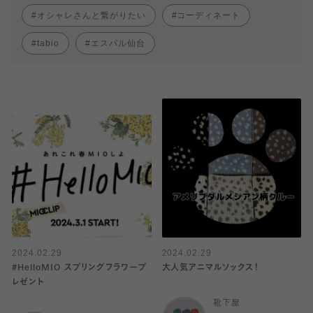
オシャレさんと繋がりたい
コーディネート
tabio
エスパル仙台
2024.02.29
2024.02.29
#HelloMIO スプリングフラワープ
大人気アニマルソックス！
レゼント
靴下屋