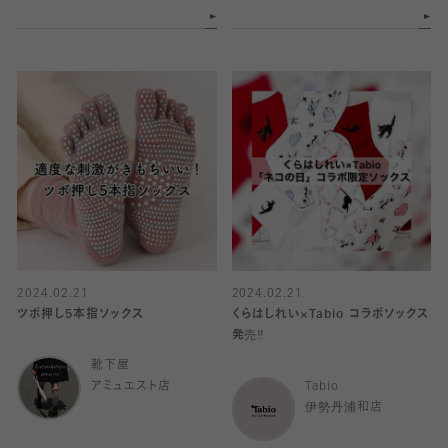
2024.02.21
2024.02.21
ツボ押し5本指ソックス
くらはしれい×Tabio コラボソックス
発売‼︎
靴下屋
アミュエスト店
Tabio
伊勢丹浦和店