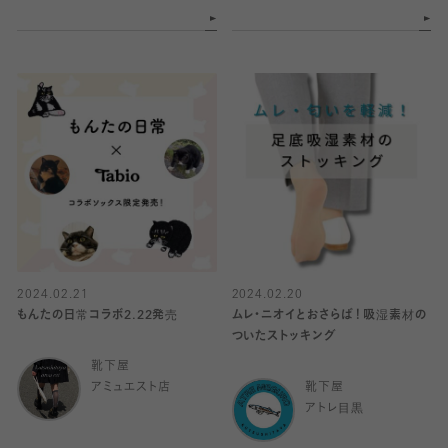
2024.02.21
2024.02.20
もんたの日常コラボ2.22発売
ムレ・ニオイとおさらば！吸湿素材の
ついたストッキング
靴下屋
アミュエスト店
靴下屋
アトレ目黒