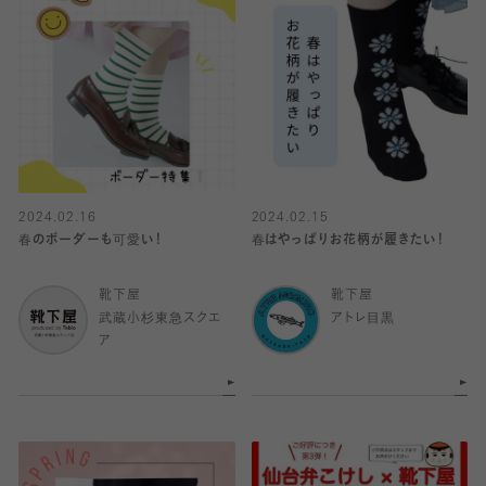
2024.02.16
2024.02.15
春のボーダーも可愛い！
春はやっぱりお花柄が履きたい！
靴下屋
靴下屋
武蔵小杉東急スクエ
アトレ目黒
ア