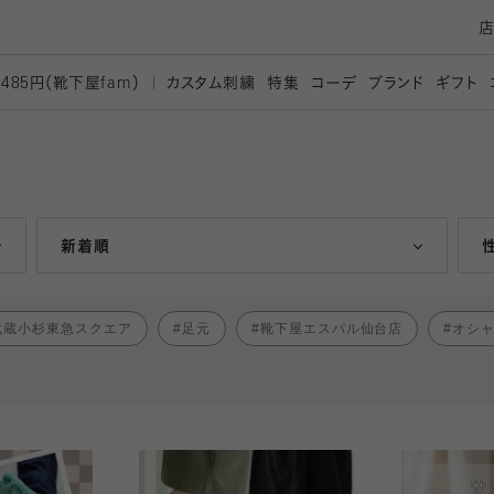
カスタム刺繍
特集
コーデ
ブランド
ギフト
,485円（靴下屋
fam）
人気ランキング順
新着順
武蔵小杉東急スクエア
足元
靴下屋エスパル仙台店
オシ