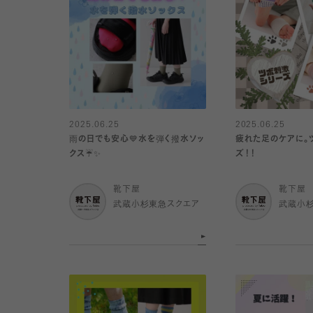
2025.06.25
2025.06.25
雨の日でも安心💙水を弾く撥水ソッ
疲れた足のケアに。
クス☔️✨
ズ！！
靴下屋
靴下屋
武蔵小杉東急スクエア
武蔵小