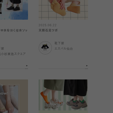
2025.06.22
💙水を弾く撥水ソッ
天照石足ツボ
靴下屋
下屋
エスパル仙台
蔵小杉東急スクエア