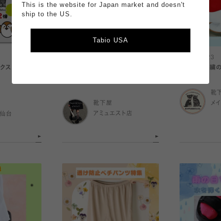
This is the website for Japan market and doesn't
ship to the US.
Tabio USA
2025.06.23
2025.06.23
イクスカすずめ刺
サンダルやパンプスに！チュールソ
シンプル刺繍の
ックス
靴
靴下屋
メ
ル仙台
アミュエスト店