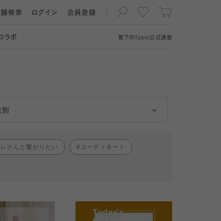
店舗検索
ログイン
会員登録
コラボ
靴下の
Tabio
公式通販
男性
女性
性別
ャレさんと繋がりたい
コーディネート