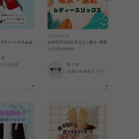
2025.06.22
ドライソックス☁️🎧
雨の日や汗ばむ季節に！吸水・速乾
☆COOL&DRY
下屋
イワン浜松店
靴下屋
武蔵小杉東急スクエア