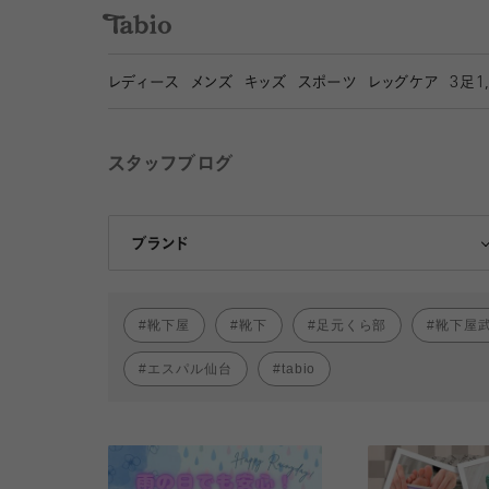
レディース
メンズ
キッズ
スポーツ
レッグケア
3
足1
スタッフブログ
靴下屋
Tabio
ブランド
靴下屋
靴下
足元くら部
靴下屋
エスパル仙台
tabio