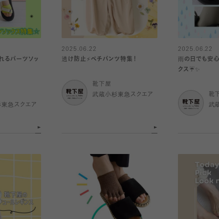
2025.06.22
2025.06.22
れるパーツソッ
透け防止⚡️ペチパンツ特集！
雨の日でも安心
クス☔️✨
靴下屋
武蔵小杉東急スクエア
靴
杉東急スクエア
武