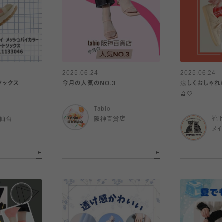
2025.06.24
2025.06.24
ソックス
今月の人気のNO.3
涼しくおしゃれ
🍒🤍
Tabio
ル仙台
阪神百貨店
靴
メ