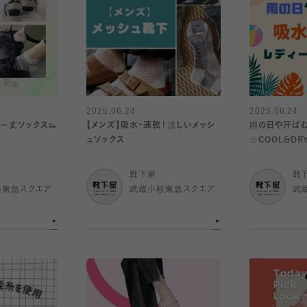
2025.06.24
2025.06.24
ー丈ソックス👟
【メンズ】吸水・速乾！涼しいメッシ
雨の日や汗ばむ
ュソックス
☆COOL&DR
靴下屋
靴
杉東急スクエア
武蔵小杉東急スクエア
武