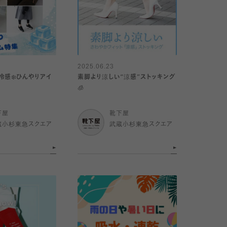
2025.06.23
冷感❄️ひんやりアイ
素脚より涼しい“涼感”ストッキング
🧊
下屋
靴下屋
蔵小杉東急スクエア
武蔵小杉東急スクエア