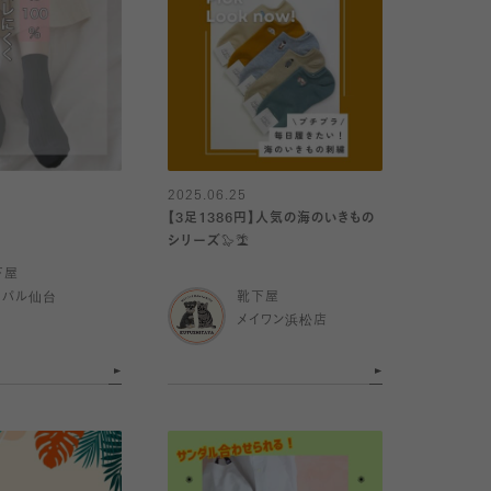
2025.06.25
【3足1386円】人気の海のいきもの
シリーズ🦭🏝
下屋
スパル仙台
靴下屋
メイワン浜松店