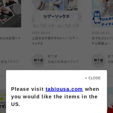
2025.06.23
2025.06.23
お悩み解消！パ
上品な透け感がかわいい♡シアー
夏でも涼しい！
ソックス
テム特集🧊✨
靴下屋
靴
杉東急スクエア
武蔵小杉東急スクエア
武
× CLOSE
Please visit
tabiousa.com
when
you would like the items in the
US.