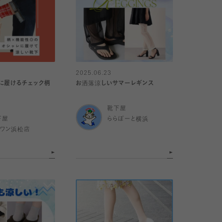
2025.06.23
に履けるチェック柄
お洒落涼しいサマーレギンス
靴下屋
下屋
ららぽーと横浜
イワン浜松店