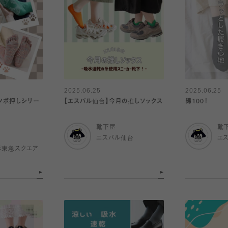
2025.06.25
2025.06.25
ツボ押しシリー
【エスパル仙台】今月の推しソックス
綿100！
靴下屋
靴
エスパル仙台
エ
杉東急スクエア