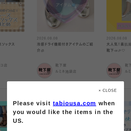
2026.08.08
2026.08.08
スソックス
冷感ドライ機能付きアイテムのご紹
大人気！素肌
介🧊
靴下📣🎉🤍
ルコ店
靴下屋
靴
ルミネ池袋店
ル
× CLOSE
Please visit
tabiousa.com
when
you would like the items in the
US.