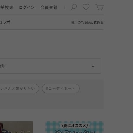
店舗検索
ログイン
会員登録
コラボ
靴下の
Tabio
公式通販
男性
女性
性別
ャレさんと繋がりたい
コーディネート