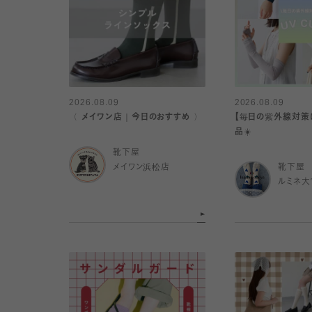
2026.08.09
2026.08.09
〈 メイワン店｜今日のおすすめ 〉
【毎日の紫外線対策
品☀️
靴下屋
メイワン浜松店
靴下屋
ルミネ大