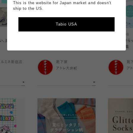
This is the website for Japan market and doesn't
ship to the US.
Tabio USA
2026.08.08
2026.08.08
い、夏の靴下🌻
素足より快適!?さらっと軽いメッシ
ひんやり・さら
ュソックス
ソックス特集
 ルミネ新宿店
靴下屋
靴
アトレ大井町
ア