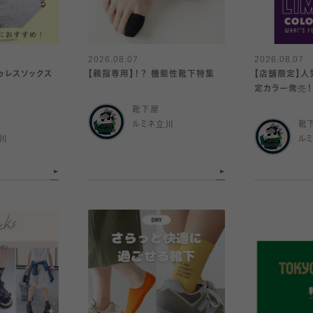
2026.08.07
2026.08.07
ゥレスソックス
【親指専用】！？ 機能性靴下特集
【店舗限定】人
定カラー発売！
靴下屋
ルミネ立川
靴
川
ル