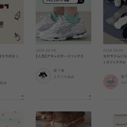
2026.08.09
2026.08.09
下屋コラボ第２
【人気】アキレスガードソックス
ヨガやジムにも
ィスソックス🍃
靴下屋
エスパル仙台
靴
ル仙台
ら