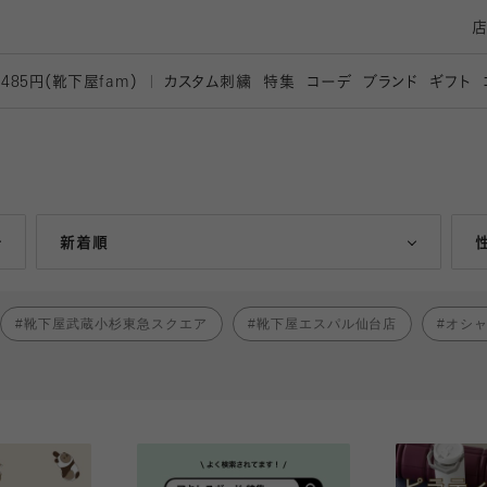
カスタム刺繍
特集
コーデ
ブランド
ギフト
,485円（靴下屋
fam）
人気ランキング順
新着順
靴下屋武蔵小杉東急スクエア
靴下屋エスパル仙台店
オシ