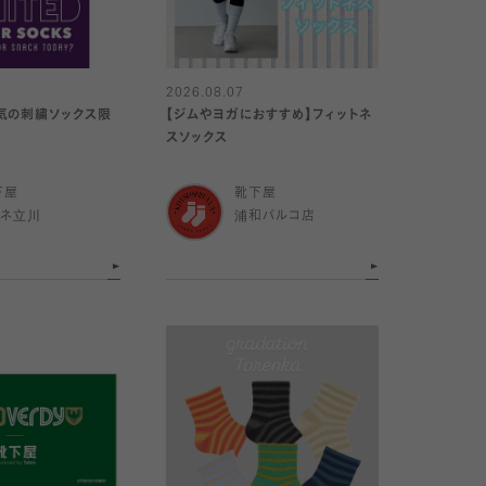
2026.08.07
気の刺繍ソックス限
【ジムやヨガにおすすめ】フィットネ
スソックス
下屋
靴下屋
ミネ立川
浦和パルコ店