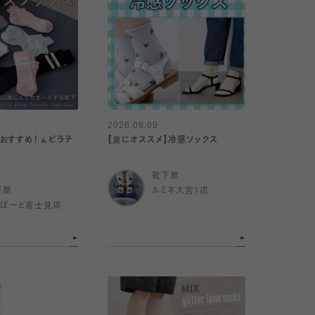
2026.08.09
おすすめ！🧘ピラテ
【夏にオススメ】冷感ソックス
靴下屋
下屋
ルミネ大宮1店
らぽーと富士見店