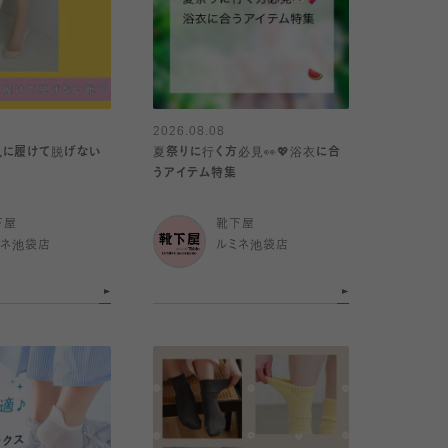
2026.08.08
風に履けて脱げない
夏祭りに行く方必見👀💖浴衣に合
うアイテム特集
下屋
靴下屋
ミネ池袋店
ルミネ池袋店