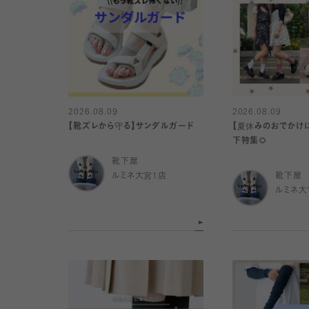
2026.08.09
2026.08.09
【靴ズレから守る】サンダルガード
【夏休みのおでかけ
下特集🌻
靴下屋
ルミネ大宮1店
靴下屋
ルミネ大