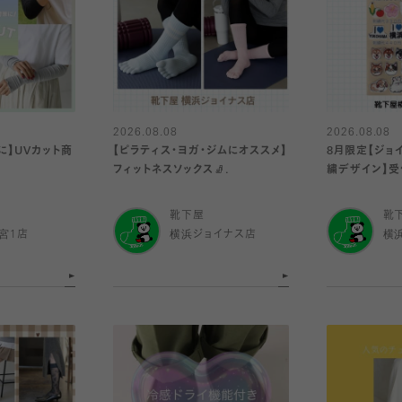
2026.08.08
2026.08.08
に】UVカット商
【ピラティス・ヨガ・ジムにオススメ】
8月限定【ジョ
フィットネスソックス🧦.
繍デザイン】受
靴下屋
靴
宮1店
横浜ジョイナス店
横