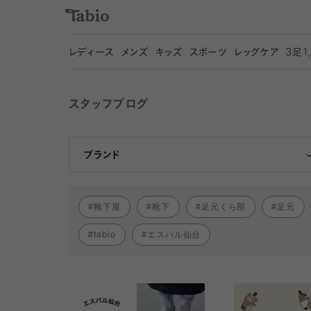
レディース
メンズ
キッズ
スポーツ
レッグケア
3
足1
スタッフブログ
靴下屋
Tabio
ブランド
靴下屋
靴下
足元くら部
足元
tabio
エスパル仙台