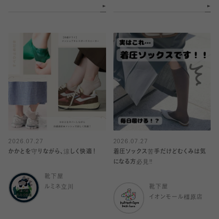
2026.07.27
2026.07.27
かかとを守りながら、涼しく快適！
着圧ソックス苦手だけどむくみは気
になる方必見‼️
靴下屋
ルミネ立川
靴下屋
イオンモール橿原店