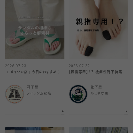
2026.07.23
2026.07.22
〈 メイワン店｜今日のおすすめ 〉
【親指専用】！？ 機能性靴下特集
靴下屋
靴下屋
メイワン浜松店
ルミネ立川