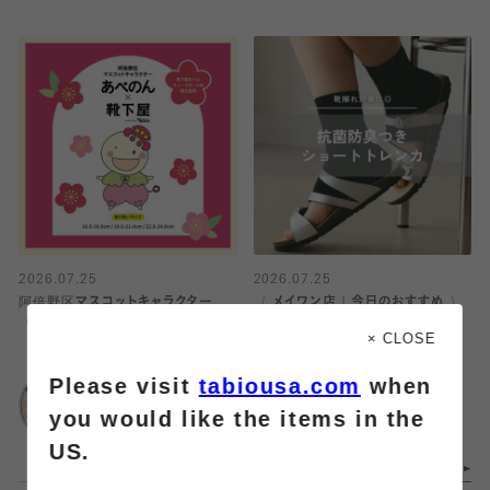
2026.07.25
2026.07.25
阿倍野区マスコットキャラクター
〈 メイワン店｜今日のおすすめ 〉
『あべのん』×靴下屋コラボソック
× CLOSE
ス発売🧦
靴下屋
Please visit
tabiousa.com
when
靴下屋
メイワン浜松店
あべのキューズモー
you would like the items in the
ル店
US.