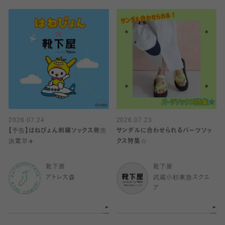
2026.07.24
2026.07.23
【予告】はねぴょん刺繍ソックス発売
サンダルに合わせられるパーツソッ
決定🐰✈️
クス特集☆
靴下屋
靴下屋
アトレ大森
武蔵小杉東急スクエ
ア