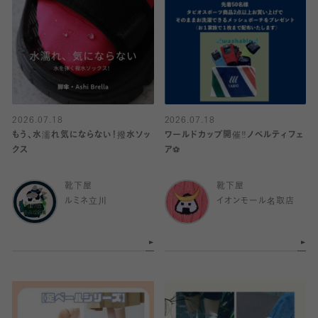
2026.07.18
2026.07.18
もう、水濡れ気にならない！撥水ソッ
ワールドカップ開催‼️ノベルティフェ
クス
ア⚽️
靴下屋
靴下屋
ルミネ立川
イオンモール名取店