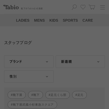
靴下の
Tabio
公式通販
LADIES
MENS
KIDS
SPORTS
CARE
スタッフブログ
ブランド
新着順
性別
靴下屋
靴下
足元くら部
足元
靴下屋武蔵小杉東急スクエア