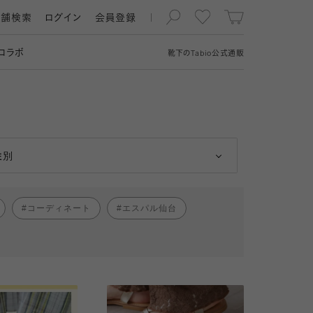
店舗検索
ログイン
会員登録
コラボ
靴下の
Tabio
公式通販
男性
女性
性別
コーディネート
エスパル仙台