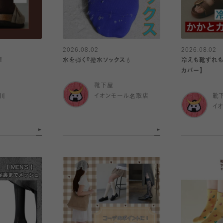
2026.08.02
2026.08.02
！
水を弾く⁉️撥水ソックス💧
冷えも靴ずれも
カバー】
靴下屋
川
イオンモール名取店
靴
イ