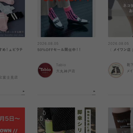
2026.08.05
2026.08.05
め！🧘ピラテ
50%OFFセール開催中！！
〈 メイワン店
Tabio
靴
大丸神戸店
メ
と富士見店