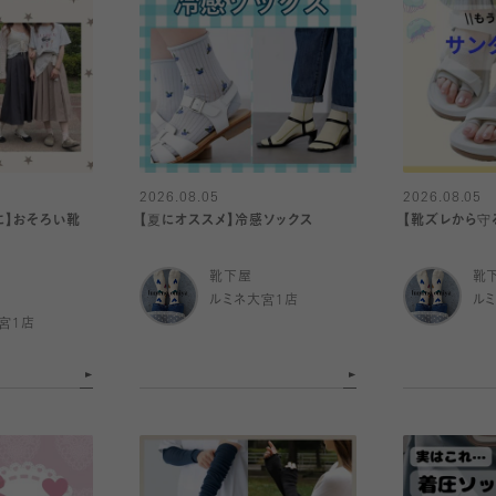
2026.08.05
2026.08.05
に】おそろい靴
【夏にオススメ】冷感ソックス
【靴ズレから守
靴下屋
靴
ルミネ大宮1店
ル
宮1店