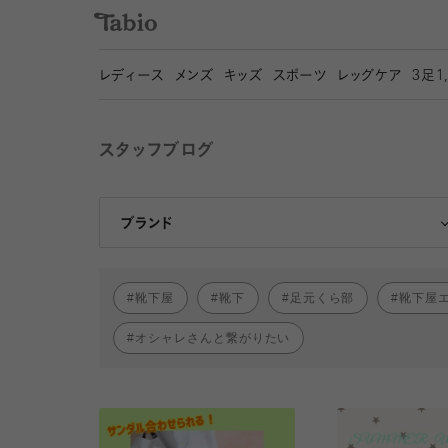
レディース
メンズ
キッズ
スポーツ
レッグケア
3
足1
スタッフブログ
靴下屋
Tabio
ブランド
靴下屋
靴下
足元くら部
靴下屋
オシャレさんと繋がりたい