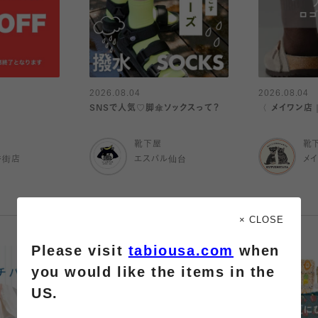
2026.08.04
2026.08.04
SNSで人気♡脚傘ソックスって？
〈 メイワン店
靴下屋
靴
番街店
エスパル仙台
メ
× CLOSE
Please visit
tabiousa.com
when
you would like the items in the
US.