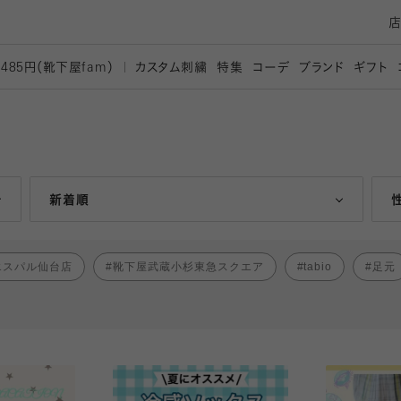
カスタム刺繍
特集
コーデ
ブランド
ギフト
,485円（靴下屋
fam）
人気ランキング順
新着順
エスパル仙台店
靴下屋武蔵小杉東急スクエア
tabio
足元