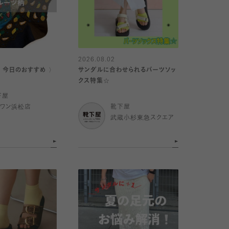
2026.08.02
｜今日のおすすめ 〉
サンダルに合わせられるパーツソッ
クス特集☆
下屋
イワン浜松店
靴下屋
武蔵小杉東急スクエア