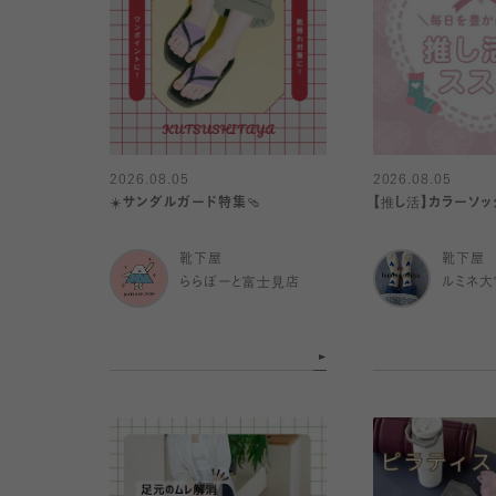
2026.08.05
2026.08.05
☀️サンダルガード特集🩴
【推し活】カラーソッ
靴下屋
靴下屋
ららぽーと富士見店
ルミネ大