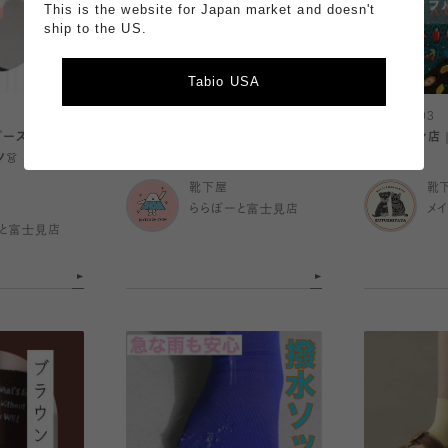
This is the website for Japan market and doesn't
ship to the US.
Tabio USA
2026.08.03
2026.08.03
ピーススタイル
🔥50%OFFセール‼️
〈 メイワン店
👗
靴下屋
靴
ららぽーと富士見店
メ
と富士見店