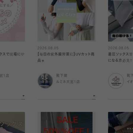
2026.08.05
2026.08.05
クスで現場に🩷
【毎日の紫外線対策に】UVカット商
着圧ソックス苦
品☀️
になる方必見‼️
宮1店
靴下屋
靴
ルミネ大宮1店
イ