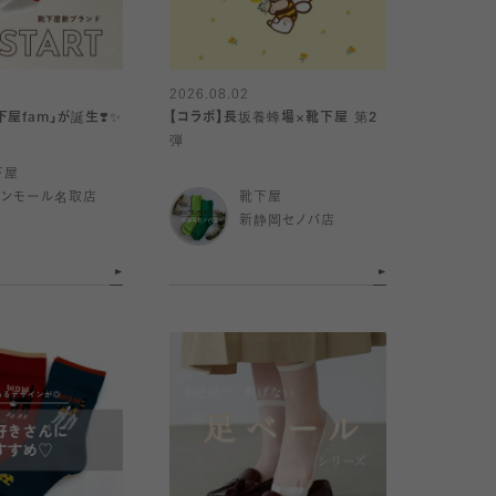
2026.08.02
屋fam」が誕生❣️✨
【コラボ】長坂養蜂場×靴下屋 第2
弾
下屋
オンモール名取店
靴下屋
新静岡セノバ店