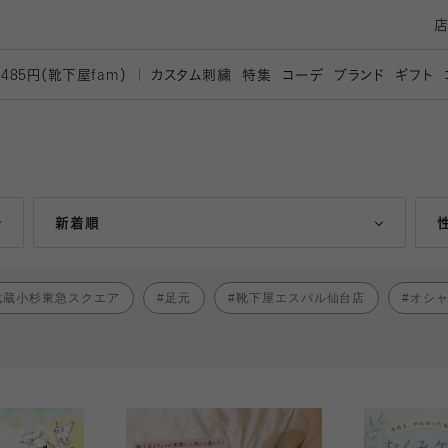
カスタム刺繍
特集
コーデ
ブランド
ギフト
,485円（靴下屋
fam）
人気ランキング順
新着順
武蔵小杉東急スクエア
足元
靴下屋エスパル仙台店
オシ