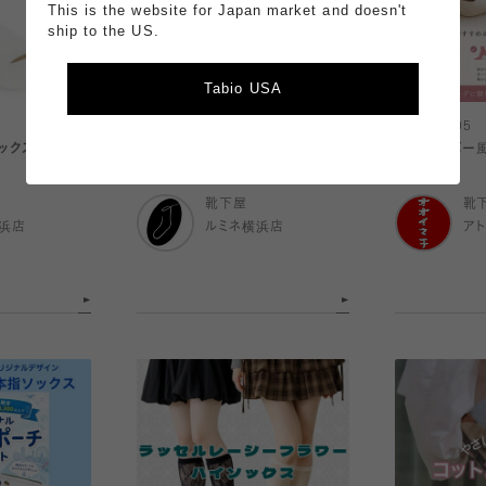
This is the website for Japan market and doesn't
ship to the US.
Tabio USA
2026.08.05
2026.08.05
クス復活‼️
足元から上品
人気のカバー風
靴下屋
靴
浜店
ルミネ横浜店
ア