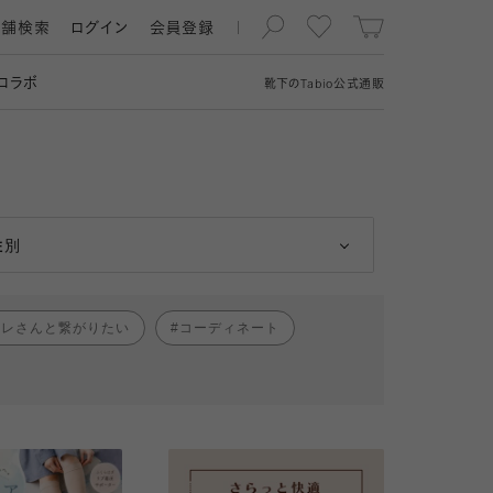
店舗検索
ログイン
会員登録
コラボ
靴下の
Tabio
公式通販
男性
女性
性別
ャレさんと繋がりたい
コーディネート