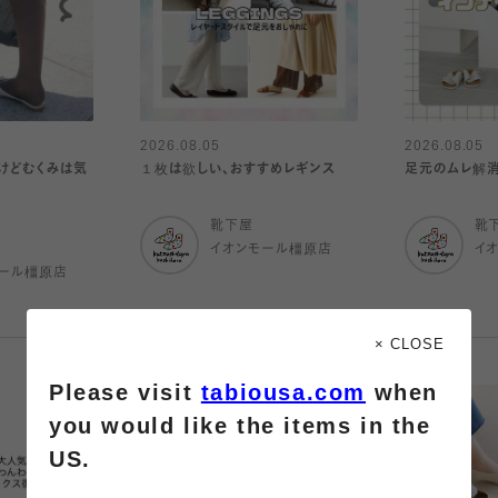
2026.08.05
2026.08.05
けどむくみは気
１枚は欲しい、おすすめレギンス
足元のムレ解
靴下屋
靴
イオンモール橿原店
イ
ール橿原店
× CLOSE
Please visit
tabiousa.com
when
you would like the items in the
US.