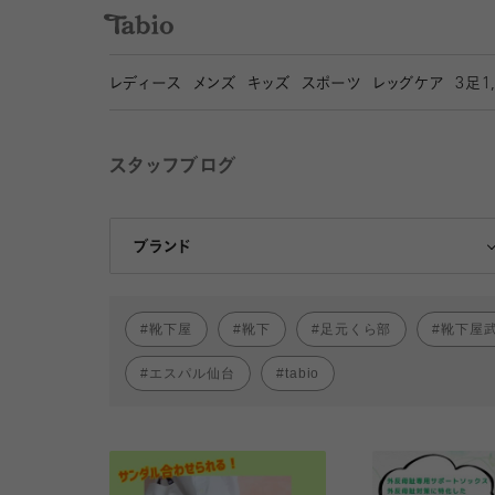
レディース
メンズ
キッズ
スポーツ
レッグケア
3
足1
スタッフブログ
靴下屋
Tabio
ブランド
靴下屋
靴下
足元くら部
靴下屋
エスパル仙台
tabio