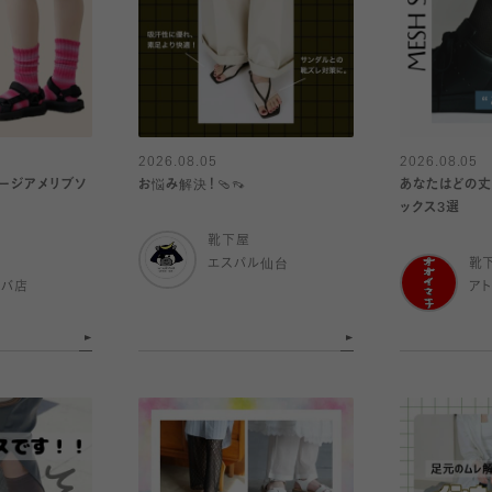
2026.08.05
2026.08.05
ージアメリブソ
お悩み解決！🩴👡
あなたはどの丈
ックス3選
靴下屋
エスパル仙台
靴
ルバ店
ア