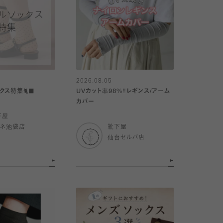
2026.08.05
クス特集🐈‍⬛
UVカット率98%‼︎レギンス/アーム
カバー
下屋
ミネ池袋店
靴下屋
仙台セルバ店