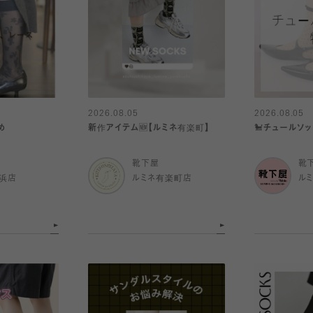
2026.08.05
2026.08.05
め
新作アイテム🆕【ルミネ有楽町】
🐩チュールソッ
靴下屋
靴
浜店
ルミネ有楽町店
ル