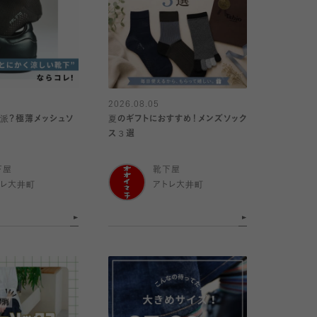
2026.08.05
派？極薄メッシュソ
夏のギフトにおすすめ！メンズソック
ス３選
下屋
靴下屋
トレ大井町
アトレ大井町