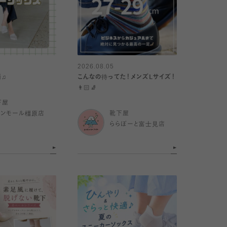
2026.08.05
消♫
こんなの待ってた！メンズLサイズ！
👨🏻🧦
下屋
オンモール橿原店
靴下屋
ららぽーと富士見店