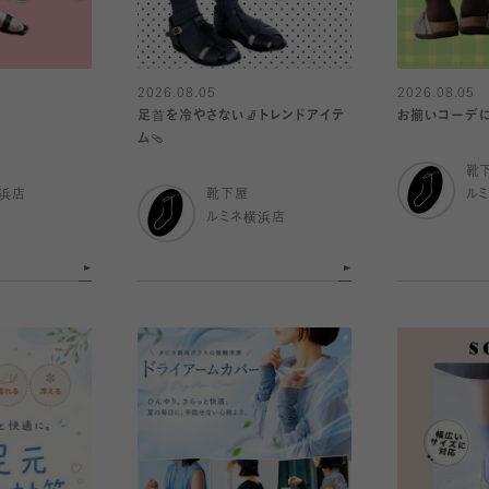
2026.08.05
2026.08.05

足首を冷やさない🧦トレンドアイテ
お揃いコーデに
ム🩴
靴
浜店
靴下屋
ル
ルミネ横浜店