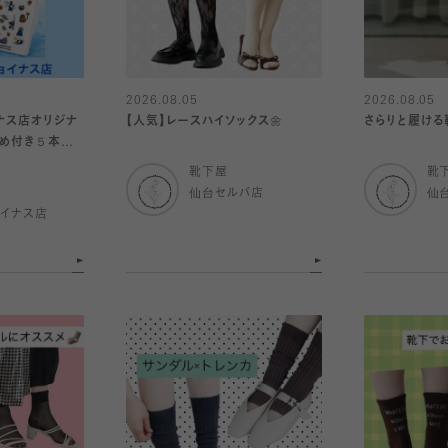
2026.08.05
2026.08.05
ナス店オリジナ
【人気】レースハイソックス🌼
さらりと履ける
め付き５本指
靴下屋
靴
仙台セルバ店
仙
イナス店