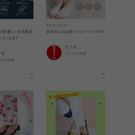
2026.08.03
と快適に！夏の新定
足元のムレ解消💡インナーソックス
ード」とは？
靴下屋
下屋
アトレ大井町
トレ大井町