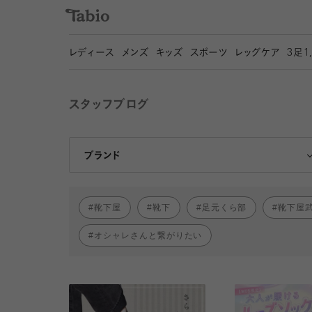
レディース
メンズ
キッズ
スポーツ
レッグケア
3
足1
スタッフブログ
靴下屋
Tabio
ブランド
靴下屋
靴下
足元くら部
靴下屋
オシャレさんと繋がりたい