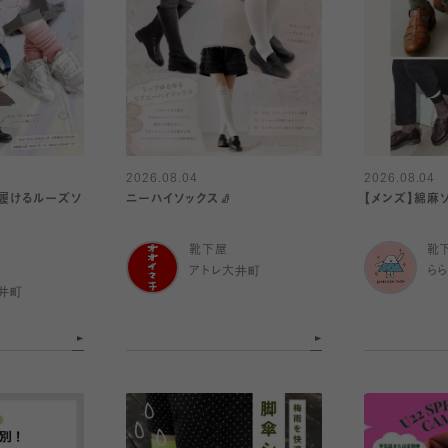
2026.08.04
2026.08.04
が履けるルーズソ
ニーハイソックス🧦
【メンズ】綿麻
靴下屋
靴
アトレ大井町
ら
井町