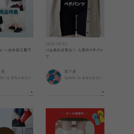
2026.08.03
心/ 〜撥水加工靴下
\1枚あれば安心！/ 人気のペチパン
ツ
下屋
靴下屋
RK IS みなとみらい
MARK IS みなとみらい