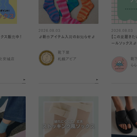
2026.08.03
2026.08.03
ックス販売中！
🧦新作アイテム入荷のお知らせ🧦
【この夏履きた
ールソックス🧦
靴下屋
と安城店
札幌アピア
靴
ら