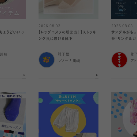
2026.08.03
2026.08.03
ちょうどいい♡
【レッグコスメの新常識！】ストッキ
サンダルがもっ
ング風に履ける靴下
番「サンダルガ
ナ川崎
靴下屋
靴
ラゾーナ川崎
ア