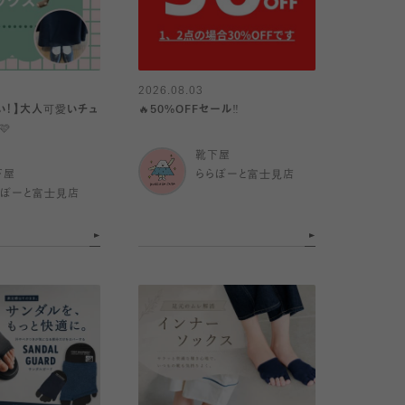
2026.08.03
い！】大人可愛いチュ
🔥50%OFFセール‼️
🩷
靴下屋
下屋
ららぽーと富士見店
らぽーと富士見店