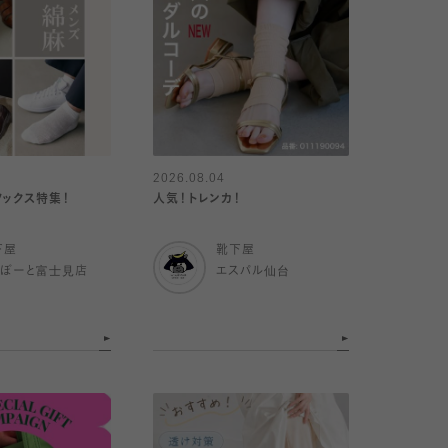
2026.08.04
ソックス特集！
人気！トレンカ！
下屋
靴下屋
らぽーと富士見店
エスパル仙台