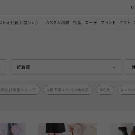
カスタム刺繍
特集
コーデ
ブランド
ギフト
,485円（靴下屋
fam）
人気ランキング順
新着順
武蔵小杉東急スクエア
靴下屋エスパル仙台店
足元
エス