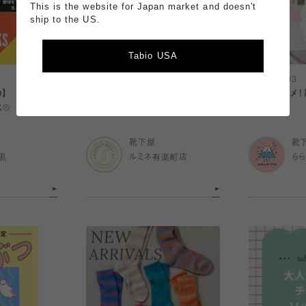
This is the website for Japan market and doesn't
ship to the US.
Tabio USA
2026.08.03
2026.08.03
9】
キッズソックスもお取り寄せいたし
夏にオススメ！
⚾️
ます【ルミネ有楽町】
🍃
靴下屋
靴
黒
ルミネ有楽町店
ら