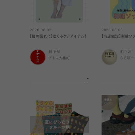
2026.08.03
2026.08.03
【脚の疲れに】むくみケアアイテム！
【当店限定】刺繍ソ
靴下屋
靴下屋
アトレ大井町
ららぽー