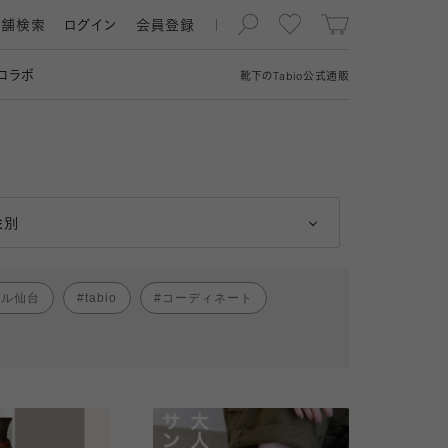
店舗検索
ログイン
会員登録
コラボ
靴下の
Tabio
公式通販
男性
女性
性別
パル仙台
tabio
コーディネート