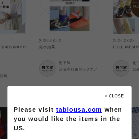
2026.08.03
2026.08.03
すすめ!2WAYカ
撥水効果
FULL MES
靴下屋
靴
武蔵小杉東急スクエア
武
ナ川崎
× CLOSE
Please visit
tabiousa.com
when
you would like the items in the
US.