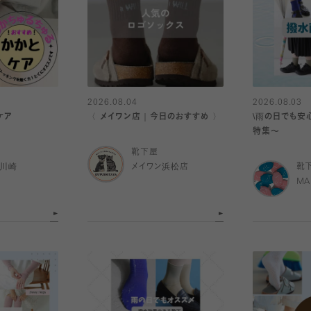
2026.08.04
2026.08.03
ケア
〈 メイワン店｜今日のおすすめ 〉
\雨の日でも安
特集〜
靴下屋
ナ川崎
メイワン浜松店
靴
MA