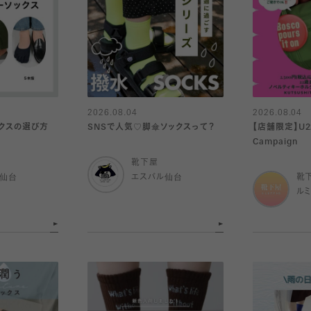
2026.08.04
2026.08.04
ックスの選び方
SNSで人気♡脚傘ソックスって？
【店舗限定】U22 
Campaign
靴下屋
ル仙台
エスパル仙台
靴
ル