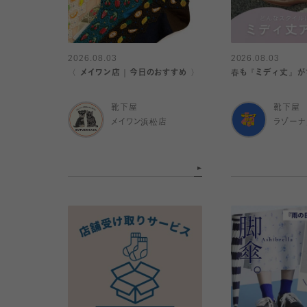
2026.08.03
2026.08.03
〈 メイワン店｜今日のおすすめ 〉
春も『ミディ丈』が
靴下屋
靴下屋
メイワン浜松店
ラゾー