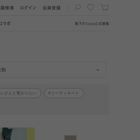
店舗検索
ログイン
会員登録
コラボ
靴下の
Tabio
公式通販
男性
女性
性別
ャレさんと繋がりたい
コーディネート