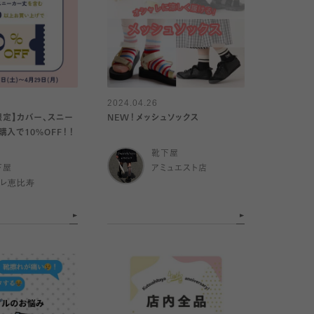
2024.04.26
限定】カバー、スニー
NEW！メッシュソックス
購入で10%OFF！！
靴下屋
下屋
アミュエスト店
トレ恵比寿