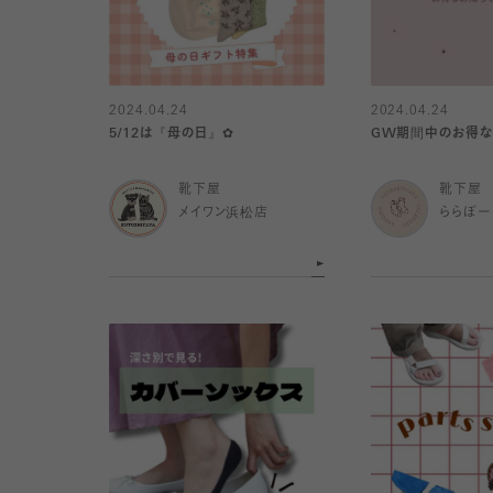
2024.04.24
2024.04.24
5/12は『母の日』︎✿
GW期間中のお得な
靴下屋
靴下屋
メイワン浜松店
ららぽー