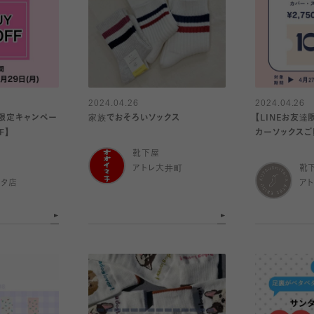
2024.04.26
2024.04.26
様限定キャンペー
家族でおそろいソックス
【LINEお友達
F】
カーソックスご
靴下屋
アトレ大井町
靴
ルタ店
ア