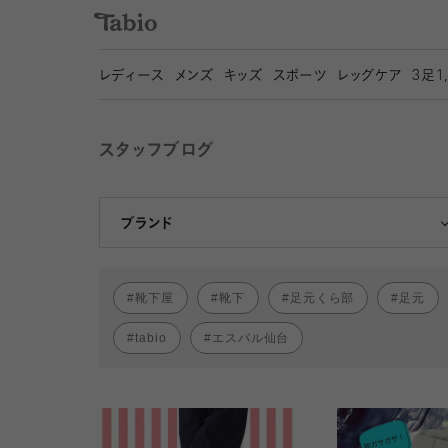
レディース
メンズ
キッズ
スポーツ
レッグケア
3
足1
スタッフブログ
靴下屋
Tabio
ブランド
靴下屋
靴下
足元くら部
足元
tabio
エスパル仙台