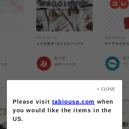
2024.04.25
2024.04.25
犬好き集合‼︎わんわんソックス
サンダルのお悩
靴下屋
靴
ルコ店
浦和パルコ店
ア
× CLOSE
Please visit
tabiousa.com
when
you would like the items in the
US.