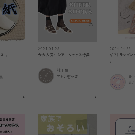
2024.04.28
2024.04.28
ス 』
今大人気‼︎ シアーソックス特集
ギフトラッピン
♪
靴下屋
黒
アトレ恵比寿
靴
ル