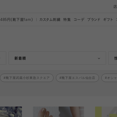
カスタム刺繍
特集
コーデ
ブランド
ギフト
,485円（靴下屋
fam）
人気ランキング順
新着順
靴下屋武蔵小杉東急スクエア
靴下屋エスパル仙台店
オシ