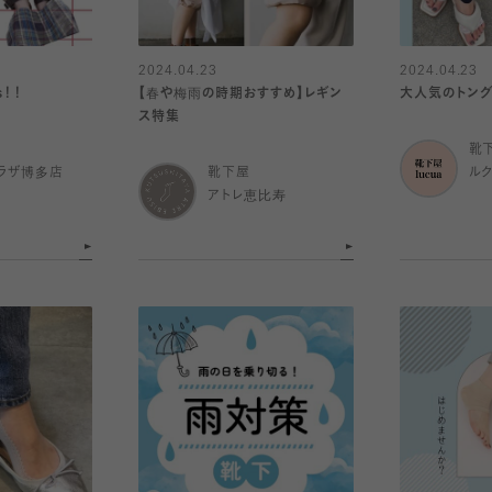
2024.04.23
2024.04.23
socks！！
【春や梅雨の時期おすすめ】レギン
大人気のトング
ス特集
靴
ラザ博多店
靴下屋
ル
アトレ恵比寿