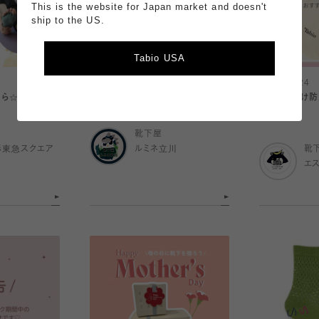
This is the website for Japan market and doesn't
ship to the US.
Tabio USA
2024.04.24
2024.04.24
ちら☆
透け防止アイテム【ペチパンツ】
さらっと透け防
ンツ✨
靴下屋
杉東急スクエア
ルミネ立川
靴
エ