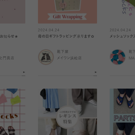
2024.04.24
2024.04.24
お知らせ★
母の日ギフトラッピング︎承ります✿
メッシュソック
靴下屋
靴
と門真店
メイワン浜松店
MA