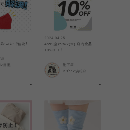
2024.04.25
み“コレ”で解決！
4/26(金)～5/2(木) 店内全品
10%OFF！
下屋
トレ目黒
靴下屋
メイワン浜松店