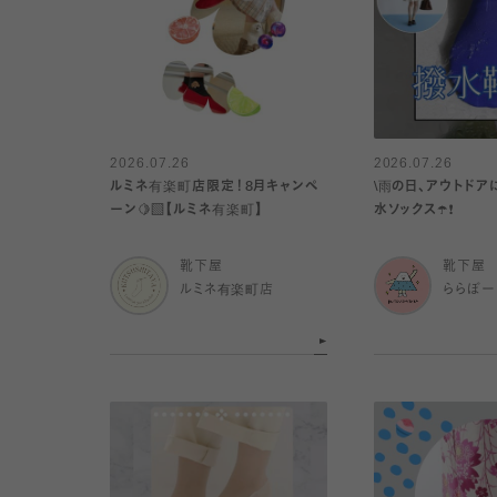
2026.07.26
2026.07.26
ルミネ有楽町店限定！8月キャンペ
\雨の日、アウトドア
ーン🍋‍🟩【ルミネ有楽町】
水ソックス☂️❗️
靴下屋
靴下屋
ルミネ有楽町店
ららぽー