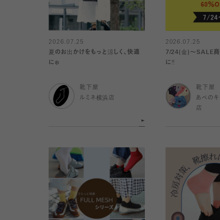
2026.07.25
2026.07.25
夏のお出かけをもっと涼しく、快適
7/24(金)〜SAL
に❄️
に‼️
靴下屋
靴下屋
ルミネ横浜店
あべのキ
店