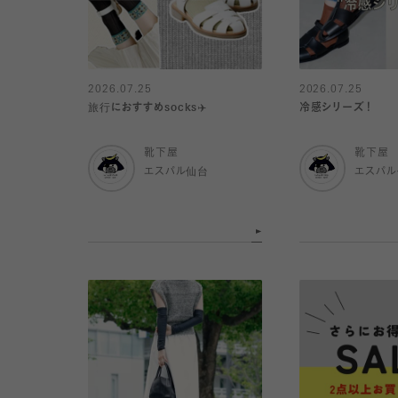
2026.07.25
2026.07.25
旅行におすすめsocks✈️
冷感シリーズ！
靴下屋
靴下屋
エスパル仙台
エスパ