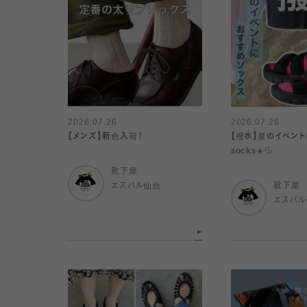
2026.07.26
2026.07.26
【メンズ】新色入荷！
【撥水】夏のイベン
socks☀️💦
靴下屋
エスパル仙台
靴下屋
エスパ