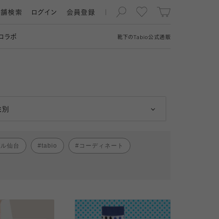
店舗検索
ログイン
会員登録
コラボ
靴下の
Tabio
公式通販
男性
女性
性別
パル仙台
tabio
コーディネート