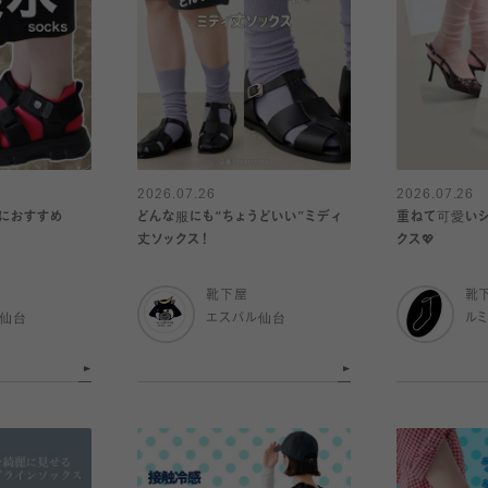
2026.07.26
2026.07.26
トにおすすめ
どんな服にも“ちょうどいい”ミディ
重ねて可愛いシ
丈ソックス！
クス💖
靴下屋
靴
ル仙台
エスパル仙台
ル