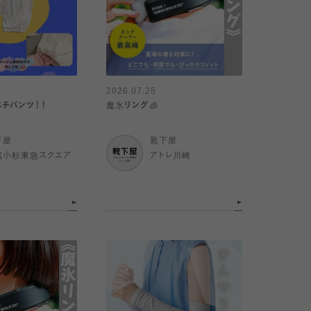
2026.07.25
チパンツ！！
魔氷リング🧊
下屋
靴下屋
蔵小杉東急スクエア
アトレ川崎