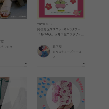
2026.07.25
！
阿倍野区マスコットキャラクター
『あべのん』×靴下屋コラボソック
ス発売🧦
下屋
スパル仙台
靴下屋
あべのキューズモール
店