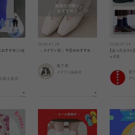
2026.07.26
2026.07.25
におすすめ◎/撥
〈 メイワン店｜今日のおすすめ 〉
【迷ったらコレ
ックス
靴下屋
メイワン浜松店
靴
と富士見店
ア