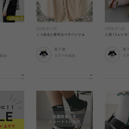
2026.07.25
2026.07.25
１つあると便利なベチパンツ★
人気！トレンカ
靴下屋
靴
ル仙台
エスパル仙台
エ