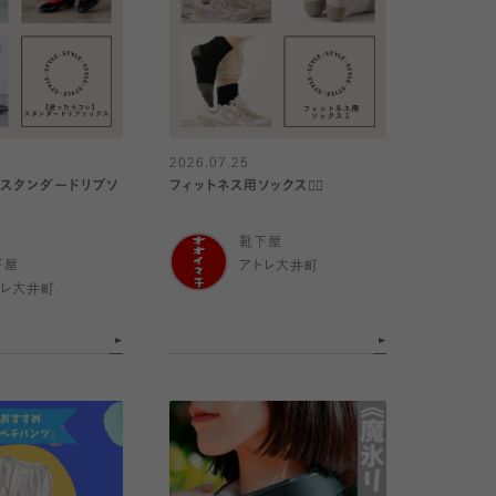
2026.07.25
】スタンダードリブソ
フィットネス用ソックス🏋️‍♀️
靴下屋
下屋
アトレ大井町
トレ大井町