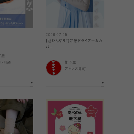
2026.07.25
【超ひんやり⁉︎】冷感ドライアームカ
バー
下屋
トレ川崎
靴下屋
アトレ大井町