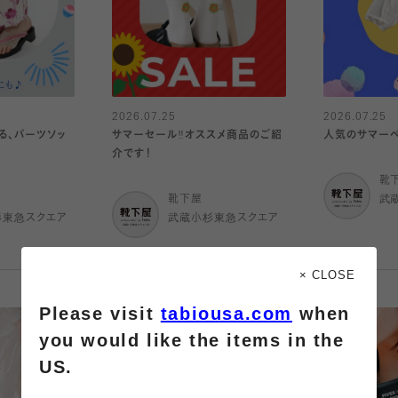
2026.07.25
2026.07.25
る、パーツソッ
サマーセール‼︎オススメ商品のご紹
人気のサマーペ
介です！
靴
靴下屋
武
杉東急スクエア
武蔵小杉東急スクエア
× CLOSE
Please visit
tabiousa.com
when
you would like the items in the
US.