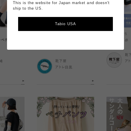
This is the website for Japan market and doesn't
ship to the US.
Tabio USA
2026.07.25
2026.07.25
ーペチパンツ🧊
【抗菌消臭】 気になる夏のニオイを
魔氷リング🧊
靴下で解決！
靴
崎
靴下屋
ア
アトレ目黒