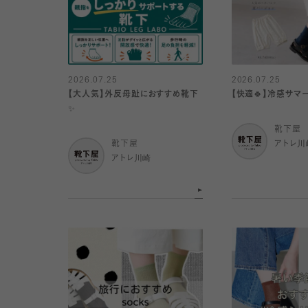
2026.07.25
2026.07.25
【大人気】外反母趾におすすめ靴下
【快適🍀】冷感サマ
✨
靴下屋
靴下屋
アトレ川
アトレ川崎