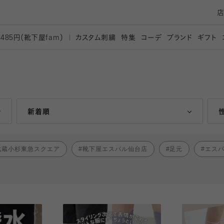
カスタム刺繍
特集
コーデ
ブランド
ギフト
,485円（靴下屋
fam）
人気ランキング順
新着順
武蔵小杉東急スクエア
靴下屋エスパル仙台店
足元
エス