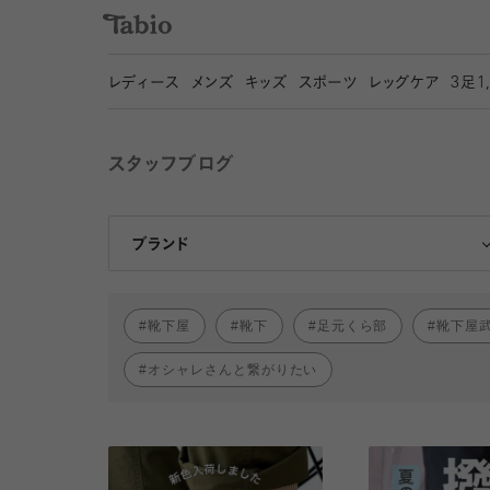
レディース
メンズ
キッズ
スポーツ
レッグケア
3
足1
スタッフブログ
靴下屋
Tabio
ブランド
靴下屋
靴下
足元くら部
靴下屋
オシャレさんと繋がりたい